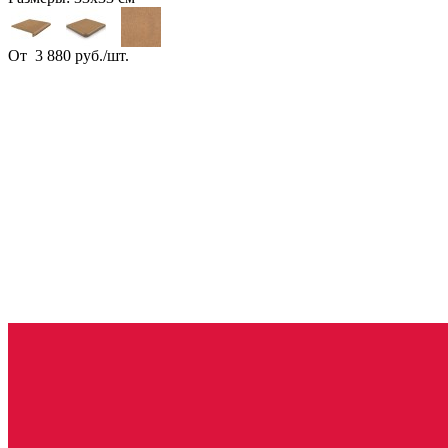
От
3 880
руб.
/
шт.