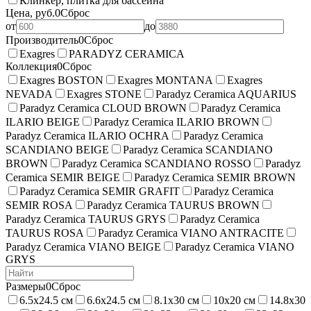
Клинкер, плитка для бассейна
Цена, руб.
0
Сброс
от
до
Производитель
0
Сброс
Exagres
PARADYZ CERAMICA
Коллекция
0
Сброс
Exagres BOSTON
Exagres MONTANA
Exagres
NEVADA
Exagres STONE
Paradyz Ceramica AQUARIUS
Paradyz Ceramica CLOUD BROWN
Paradyz Ceramica
ILARIO BEIGE
Paradyz Ceramica ILARIO BROWN
Paradyz Ceramica ILARIO OCHRA
Paradyz Ceramica
SCANDIANO BEIGE
Paradyz Ceramica SCANDIANO
BROWN
Paradyz Ceramica SCANDIANO ROSSO
Paradyz
Ceramica SEMIR BEIGE
Paradyz Ceramica SEMIR BROWN
Paradyz Ceramica SEMIR GRAFIT
Paradyz Ceramica
SEMIR ROSA
Paradyz Ceramica TAURUS BROWN
Paradyz Ceramica TAURUS GRYS
Paradyz Ceramica
TAURUS ROSA
Paradyz Ceramica VIANO ANTRACITE
Paradyz Ceramica VIANO BEIGE
Paradyz Ceramica VIANO
GRYS
Размеры
0
Сброс
6.5х24.5 см
6.6х24.5 см
8.1х30 см
10х20 см
14.8х30