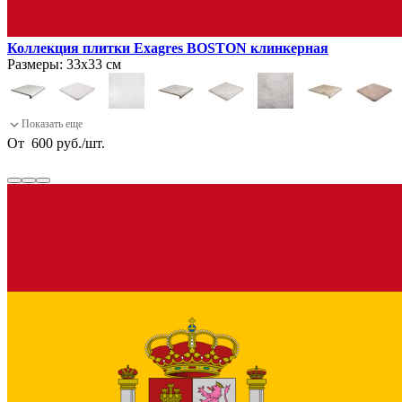
Коллекция плитки Exagres BOSTON клинкерная
Размеры:
33х33 см
От
600
руб.
/
шт.