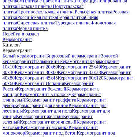
рисунком
Плитка с цветами
Плитка терраццо
Полированная
плитка
Польская плитка
Португальская
плитка
Противоскользящая плитка
Рельефная плитка
Розовая
плитка
Российская плитка
Серая плитка
Синяя
плитка
Сиреневая плитка
Турецкая плитка
Фиолетовая
плитка
Черная плитка
Перейти в раздел
Керамогранит
Каталог
/
Керамогранит
Белый керамогранит
Бирюзовый керамогранит
Золотой
керамогранит
Итальянский керамогранит
Керамогранит
10x10
Керамогранит 20x60
Керамогранит 25x40
Керамогранит
30x30
Керамогранит 30x60
Керамогранит 33x33
Керамогранит
40x80
Керамогранит 45x45
Керамогранит 60x120
Керамогранит
60x60
Керамогранит Испания
Керамогранит
Россия
Керамогранит бежевый
Керамогранит в
коридор
Керамогранит в полоску
Керамогранит
глянцевый
Керамогранит граффити
Керамогранит
декор
Керамогранит для ванной
Керамогранит для
лестницы
Керамогранит для пола
Керамогранит для
улицы
Керамогранит желтый
Керамогранит
зеленый
Керамогранит коричневый
Керамогранит
матовый
Керамогранит мозаика
Керамогранит
моноколор
Керамогранит под бетон
Керамогранит под