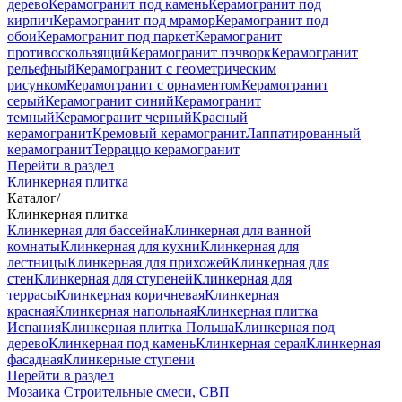
дерево
Керамогранит под камень
Керамогранит под
кирпич
Керамогранит под мрамор
Керамогранит под
обои
Керамогранит под паркет
Керамогранит
противоскользящий
Керамогранит пэчворк
Керамогранит
рельефный
Керамогранит с геометрическим
рисунком
Керамогранит с орнаментом
Керамогранит
серый
Керамогранит синий
Керамогранит
темный
Керамогранит черный
Красный
керамогранит
Кремовый керамогранит
Лаппатированный
керамогранит
Терраццо керамогранит
Перейти в раздел
Клинкерная плитка
Каталог
/
Клинкерная плитка
Клинкерная для бассейна
Клинкерная для ванной
комнаты
Клинкерная для кухни
Клинкерная для
лестницы
Клинкерная для прихожей
Клинкерная для
стен
Клинкерная для ступеней
Клинкерная для
террасы
Клинкерная коричневая
Клинкерная
красная
Клинкерная напольная
Клинкерная плитка
Испания
Клинкерная плитка Польша
Клинкерная под
дерево
Клинкерная под камень
Клинкерная серая
Клинкерная
фасадная
Клинкерные ступени
Перейти в раздел
Мозаика
Строительные смеси, СВП