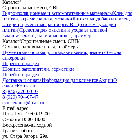
Каталог
/
Строительные смеси, СВП
Гидроизоляционные и вспомогательные материалы
Клеи для
плитки, керамогранита, мозаики
Латексные добавки в клеи,
затирки, цементные растворы
СВП ( система укладки
плитки)
Средства для очистки и ухода за плиткой,
камнем
Стяжки, наливные полы, праймеры
Каталог
/
Строительные смеси, СВП
/
Стяжки, наливные полы, праймеры
Цементные составы для выравнивания, ремонта бетона,
анкеровки
Перейти в раздел
Шовные заполнители, герметики
Перейти в раздел
Доставка и оплата
Информация для клиентов
Акции
О
салоне
Контакты
8 (846) 270-90-97
8 (929) 704-07-47
ccn.ceramic@mail.ru
E-mail адрес
Пн. - Пят.: 10:00-19:00
Суббота 10.00-18.00
Воскресенье-выходной
График работы
ул. Стара-Загора, 29а.