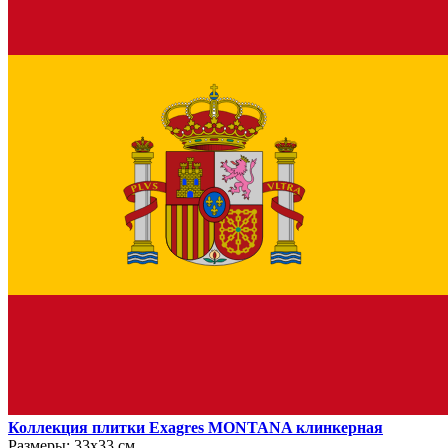
Коллекция плитки Exagres MONTANA клинкерная
Размеры:
33х33 см