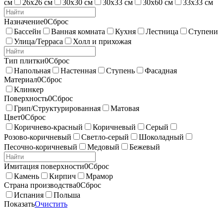
см
26х26 см
30х30 см
30х33 см
30х60 см
33х33 см
Назначение
0
Сброс
Бассейн
Ванная комната
Кухня
Лестница
Ступени
Улица/Терраса
Холл и прихожая
Тип плитки
0
Сброс
Напольная
Настенная
Ступень
Фасадная
Материал
0
Сброс
Клинкер
Поверхность
0
Сброс
Грип/Структурированная
Матовая
Цвет
0
Сброс
Коричнево-красный
Коричневый
Серый
Розово-коричневый
Светло-серый
Шоколадный
Песочно-коричневый
Медовый
Бежевый
Имитация поверхности
0
Сброс
Камень
Кирпич
Мрамор
Страна производства
0
Сброс
Испания
Польша
Показать
Очистить