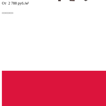
От
2 788
руб.
/
м²