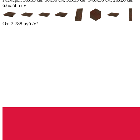
6.6х24.5 см
От
2 788
руб.
/
м²