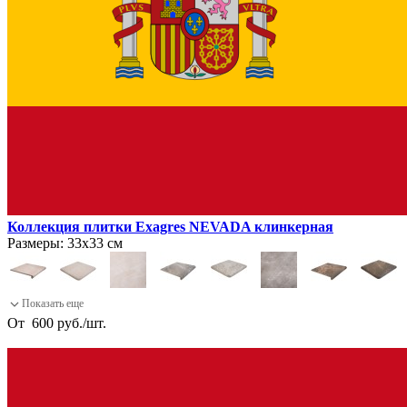
Коллекция плитки Exagres NEVADA клинкерная
Размеры:
33х33 см
От
600
руб.
/
шт.