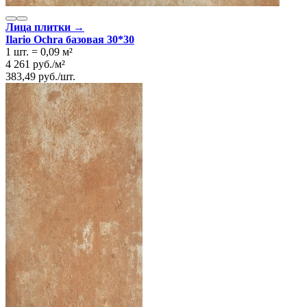
Лица плитки →
Ilario Ochra базовая 30*30
1 шт.
=
0,09
м²
4 261
руб.
/
м²
383,49
руб.
/
шт.