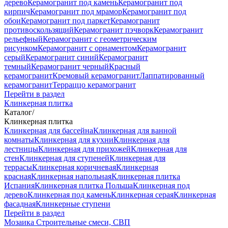
дерево
Керамогранит под камень
Керамогранит под
кирпич
Керамогранит под мрамор
Керамогранит под
обои
Керамогранит под паркет
Керамогранит
противоскользящий
Керамогранит пэчворк
Керамогранит
рельефный
Керамогранит с геометрическим
рисунком
Керамогранит с орнаментом
Керамогранит
серый
Керамогранит синий
Керамогранит
темный
Керамогранит черный
Красный
керамогранит
Кремовый керамогранит
Лаппатированный
керамогранит
Терраццо керамогранит
Перейти в раздел
Клинкерная плитка
Каталог
/
Клинкерная плитка
Клинкерная для бассейна
Клинкерная для ванной
комнаты
Клинкерная для кухни
Клинкерная для
лестницы
Клинкерная для прихожей
Клинкерная для
стен
Клинкерная для ступеней
Клинкерная для
террасы
Клинкерная коричневая
Клинкерная
красная
Клинкерная напольная
Клинкерная плитка
Испания
Клинкерная плитка Польша
Клинкерная под
дерево
Клинкерная под камень
Клинкерная серая
Клинкерная
фасадная
Клинкерные ступени
Перейти в раздел
Мозаика
Строительные смеси, СВП