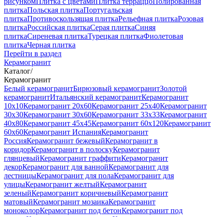
рисунком
Плитка с цветами
Плитка терраццо
Полированная
плитка
Польская плитка
Португальская
плитка
Противоскользящая плитка
Рельефная плитка
Розовая
плитка
Российская плитка
Серая плитка
Синяя
плитка
Сиреневая плитка
Турецкая плитка
Фиолетовая
плитка
Черная плитка
Перейти в раздел
Керамогранит
Каталог
/
Керамогранит
Белый керамогранит
Бирюзовый керамогранит
Золотой
керамогранит
Итальянский керамогранит
Керамогранит
10x10
Керамогранит 20x60
Керамогранит 25x40
Керамогранит
30x30
Керамогранит 30x60
Керамогранит 33x33
Керамогранит
40x80
Керамогранит 45x45
Керамогранит 60x120
Керамогранит
60x60
Керамогранит Испания
Керамогранит
Россия
Керамогранит бежевый
Керамогранит в
коридор
Керамогранит в полоску
Керамогранит
глянцевый
Керамогранит граффити
Керамогранит
декор
Керамогранит для ванной
Керамогранит для
лестницы
Керамогранит для пола
Керамогранит для
улицы
Керамогранит желтый
Керамогранит
зеленый
Керамогранит коричневый
Керамогранит
матовый
Керамогранит мозаика
Керамогранит
моноколор
Керамогранит под бетон
Керамогранит под