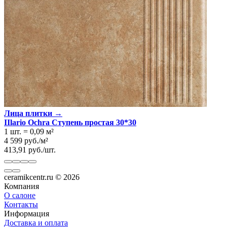
Лица плитки →
IIlario Ochra Ступень простая 30*30
1 шт.
=
0,09
м²
4 599
руб.
/
м²
413,91
руб.
/
шт.
ceramikcentr.ru
© 2026
Компания
О салоне
Контакты
Информация
Доставка и оплата