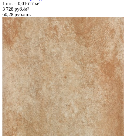
1 шт.
=
0,01617
м²
3 728
руб.
/
м²
60,28
руб.
/
шт.