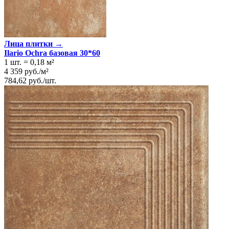
Лица плитки →
Ilario Ochra базовая 30*60
1 шт.
=
0,18
м²
4 359
руб.
/
м²
784,62
руб.
/
шт.