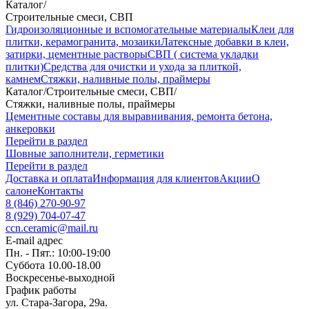
Каталог
/
Строительные смеси, СВП
Гидроизоляционные и вспомогательные материалы
Клеи для
плитки, керамогранита, мозаики
Латексные добавки в клеи,
затирки, цементные растворы
СВП ( система укладки
плитки)
Средства для очистки и ухода за плиткой,
камнем
Стяжки, наливные полы, праймеры
Каталог
/
Строительные смеси, СВП
/
Стяжки, наливные полы, праймеры
Цементные составы для выравнивания, ремонта бетона,
анкеровки
Перейти в раздел
Шовные заполнители, герметики
Перейти в раздел
Доставка и оплата
Информация для клиентов
Акции
О
салоне
Контакты
8 (846) 270-90-97
8 (929) 704-07-47
ccn.ceramic@mail.ru
E-mail адрес
Пн. - Пят.: 10:00-19:00
Суббота 10.00-18.00
Воскресенье-выходной
График работы
ул. Стара-Загора, 29а.