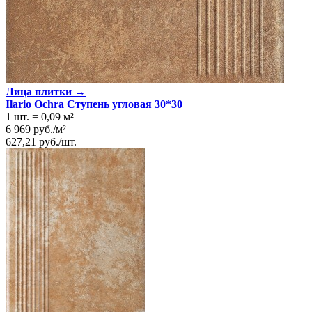
Лица плитки →
Ilario Ochra Ступень угловая 30*30
1 шт.
=
0,09
м²
6 969
руб.
/
м²
627,21
руб.
/
шт.