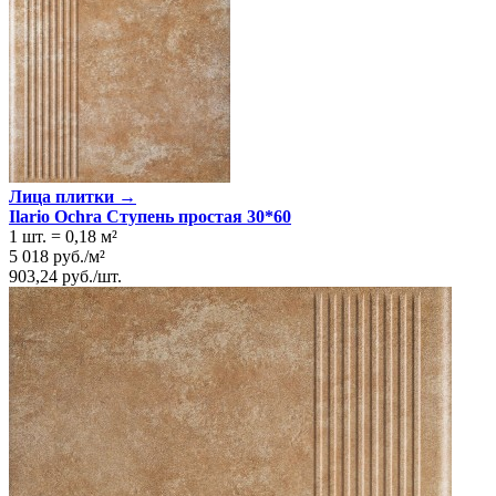
Лица плитки →
Ilario Ochra Ступень простая 30*60
1 шт.
=
0,18
м²
5 018
руб.
/
м²
903,24
руб.
/
шт.