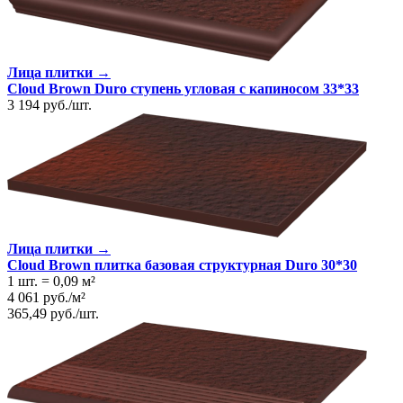
Лица плитки →
Cloud Brown Duro ступень угловая с капиносом 33*33
3 194
руб.
/
шт.
Лица плитки →
Cloud Brown плитка базовая структурная Duro 30*30
1 шт.
=
0,09
м²
4 061
руб.
/
м²
365,49
руб.
/
шт.