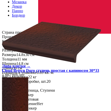
Мозаика
Декор
Панно
Бордюр
Страна производства
Производитель
PARADYZ CERAMICA
Коллекция
Paradyz Ceramica CLOUD BROWN
Тип плитки
Ступень
Размеры
Размеры
14.8х30 см
Толщина
11 мм
Ширина
14.8 см
Лица плитки →
Длина
30 см
Cloud Brown Duro ступень простая с капиносом 30*33
Площадь в упаковке
0.89 кв. м.
1 887
руб.
/
шт.
Вес 1 упаковки
22 кг
Количество в коробке, шт.
20
Свойства
Назначение
Лестница, Ступени
Материал
Клинкер
Поверхность
Матовая
Противоскольжение
Нет
Технология
Клинкер