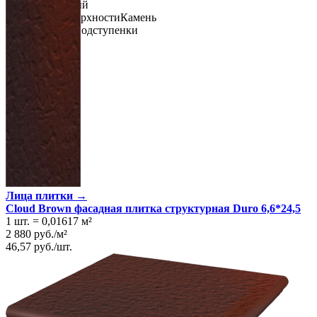
Цвет
Кирпичный
Имитация поверхности
Камень
Тип ступеней
Подступенки
Лица плитки →
Cloud Brown фасадная плитка структурная Duro 6,6*24,5
1 шт.
=
0,01617
м²
2 880
руб.
/
м²
46,57
руб.
/
шт.