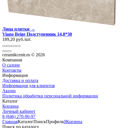
Лица плитки →
Viano Beige Подступенник 14,8*30
189,20
руб.
/
шт.
ceramikcentr.ru
© 2026
Компания
О салоне
Контакты
Информация
Доставка и оплата
Информация для клиентов
Акции
Политика обработки персональной информации
Каталог
Корзина
Личный кабинет
8 (846) 270-90-97
Главная
Каталог
Поиск
Профиль
0
Корзина
Поиск по каталогу