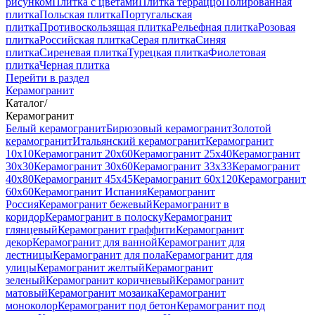
рисунком
Плитка с цветами
Плитка терраццо
Полированная
плитка
Польская плитка
Португальская
плитка
Противоскользящая плитка
Рельефная плитка
Розовая
плитка
Российская плитка
Серая плитка
Синяя
плитка
Сиреневая плитка
Турецкая плитка
Фиолетовая
плитка
Черная плитка
Перейти в раздел
Керамогранит
Каталог
/
Керамогранит
Белый керамогранит
Бирюзовый керамогранит
Золотой
керамогранит
Итальянский керамогранит
Керамогранит
10x10
Керамогранит 20x60
Керамогранит 25x40
Керамогранит
30x30
Керамогранит 30x60
Керамогранит 33x33
Керамогранит
40x80
Керамогранит 45x45
Керамогранит 60x120
Керамогранит
60x60
Керамогранит Испания
Керамогранит
Россия
Керамогранит бежевый
Керамогранит в
коридор
Керамогранит в полоску
Керамогранит
глянцевый
Керамогранит граффити
Керамогранит
декор
Керамогранит для ванной
Керамогранит для
лестницы
Керамогранит для пола
Керамогранит для
улицы
Керамогранит желтый
Керамогранит
зеленый
Керамогранит коричневый
Керамогранит
матовый
Керамогранит мозаика
Керамогранит
моноколор
Керамогранит под бетон
Керамогранит под