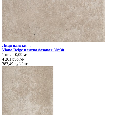
Лица плитки →
Viano Beige плитка базовая 30*30
1 шт.
=
0,09
м²
4 261
руб.
/
м²
383,49
руб.
/
шт.