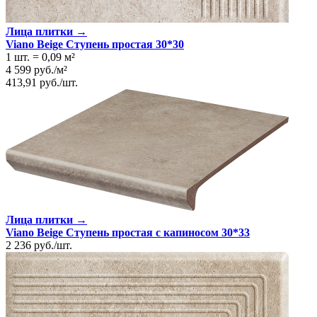
Лица плитки →
Viano Beige Ступень простая 30*30
1 шт.
=
0,09
м²
4 599
руб.
/
м²
413,91
руб.
/
шт.
Лица плитки →
Viano Beige Ступень простая с капиносом 30*33
2 236
руб.
/
шт.