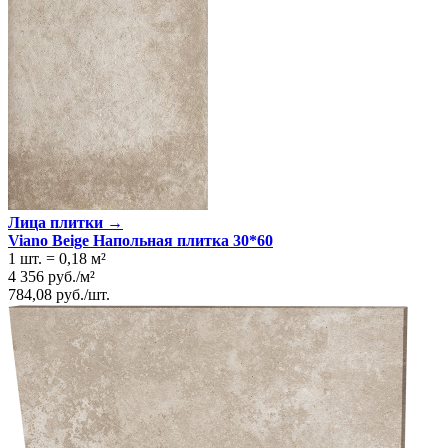
Лица плитки →
Viano Beige Напольная плитка 30*60
1 шт.
=
0,18
м²
4 356
руб.
/
м²
784,08
руб.
/
шт.