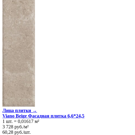
Лица плитки →
Viano Beige Фасадная плитка 6,6*24,5
1 шт.
=
0,01617
м²
3 728
руб.
/
м²
60,28
руб.
/
шт.