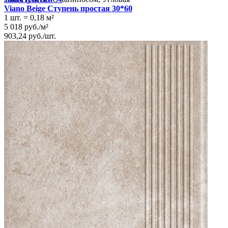
Viano Beige Ступень простая 30*60
1 шт.
=
0,18
м²
5 018
руб.
/
м²
903,24
руб.
/
шт.