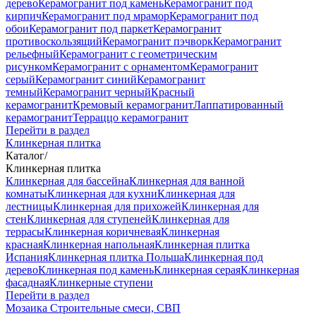
дерево
Керамогранит под камень
Керамогранит под
кирпич
Керамогранит под мрамор
Керамогранит под
обои
Керамогранит под паркет
Керамогранит
противоскользящий
Керамогранит пэчворк
Керамогранит
рельефный
Керамогранит с геометрическим
рисунком
Керамогранит с орнаментом
Керамогранит
серый
Керамогранит синий
Керамогранит
темный
Керамогранит черный
Красный
керамогранит
Кремовый керамогранит
Лаппатированный
керамогранит
Терраццо керамогранит
Перейти в раздел
Клинкерная плитка
Каталог
/
Клинкерная плитка
Клинкерная для бассейна
Клинкерная для ванной
комнаты
Клинкерная для кухни
Клинкерная для
лестницы
Клинкерная для прихожей
Клинкерная для
стен
Клинкерная для ступеней
Клинкерная для
террасы
Клинкерная коричневая
Клинкерная
красная
Клинкерная напольная
Клинкерная плитка
Испания
Клинкерная плитка Польша
Клинкерная под
дерево
Клинкерная под камень
Клинкерная серая
Клинкерная
фасадная
Клинкерные ступени
Перейти в раздел
Мозаика
Строительные смеси, СВП