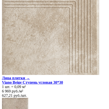
Лица плитки →
Viano Beige Ступень угловая 30*30
1 шт.
=
0,09
м²
6 969
руб.
/
м²
627,21
руб.
/
шт.