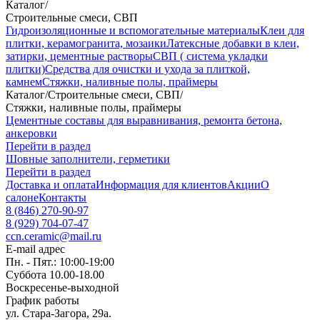
Каталог
/
Строительные смеси, СВП
Гидроизоляционные и вспомогательные материалы
Клеи для
плитки, керамогранита, мозаики
Латексные добавки в клеи,
затирки, цементные растворы
СВП ( система укладки
плитки)
Средства для очистки и ухода за плиткой,
камнем
Стяжки, наливные полы, праймеры
Каталог
/
Строительные смеси, СВП
/
Стяжки, наливные полы, праймеры
Цементные составы для выравнивания, ремонта бетона,
анкеровки
Перейти в раздел
Шовные заполнители, герметики
Перейти в раздел
Доставка и оплата
Информация для клиентов
Акции
О
салоне
Контакты
8 (846) 270-90-97
8 (929) 704-07-47
ccn.ceramic@mail.ru
E-mail адрес
Пн. - Пят.: 10:00-19:00
Суббота 10.00-18.00
Воскресенье-выходной
График работы
ул. Стара-Загора, 29а.