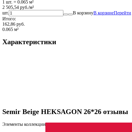
1 шт.
=
0.065
м²
2 505,54
руб.
/
м²
шт.
В корзину
В корзине
Перейти
Итого:
162,86 руб.
0.065
м²
Характеристики
Semir Beige HEKSAGON 26*26 отзывы
Элементы коллекции