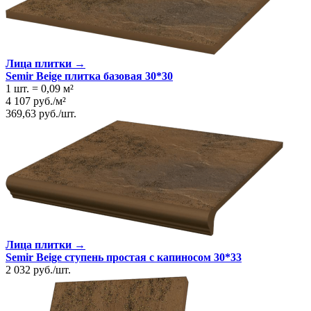
Лица плитки →
Semir Beige плитка базовая 30*30
1 шт.
=
0,09
м²
4 107
руб.
/
м²
369,63
руб.
/
шт.
Лица плитки →
Semir Beige ступень простая с капиносом 30*33
2 032
руб.
/
шт.