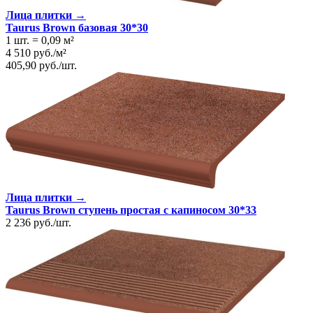
Лица плитки →
Taurus Brown базовая 30*30
1 шт.
=
0,09
м²
4 510
руб.
/
м²
405,90
руб.
/
шт.
Лица плитки →
Taurus Brown ступень простая с капиносом 30*33
2 236
руб.
/
шт.