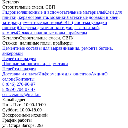
Каталог
/
Строительные смеси, СВП
Гидроизоляционные и вспомогательные материалы
Клеи для
плитки, керамогранита, мозаики
Латексные добавки в клеи,
затирки, цементные растворы
СВП ( система укладки
плитки)
Средства для очистки и ухода за плиткой,
камнем
Стяжки, наливные полы, праймеры
Каталог
/
Строительные смеси, СВП
/
Стяжки, наливные полы, праймеры
Цементные составы для выравнивания, ремонта бетона,
анкеровки
Перейти в раздел
Шовные заполнители, герметики
Перейти в раздел
Доставка и оплата
Информация для клиентов
Акции
О
салоне
Контакты
8 (846) 270-90-97
8 (929) 704-07-47
ccn.ceramic@mail.ru
E-mail адрес
Пн. - Пят.: 10:00-19:00
Суббота 10.00-18.00
Воскресенье-выходной
График работы
ул. Стара-Загора, 29а.