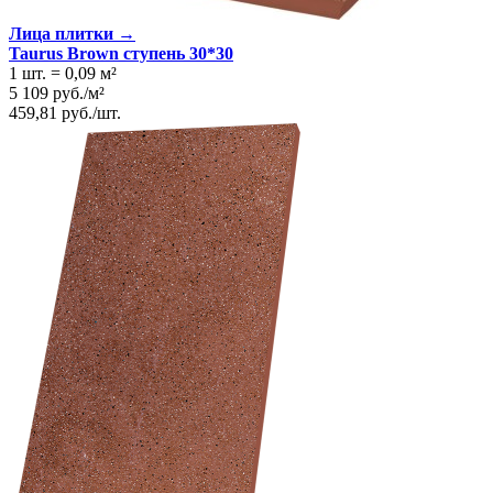
Лица плитки →
Taurus Brown ступень 30*30
1 шт.
=
0,09
м²
5 109
руб.
/
м²
459,81
руб.
/
шт.