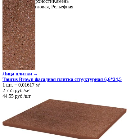
Имитация поверхности
Камень
Тип ступеней
Угловая, Рельефная
Лица плитки →
Taurus Brown фасадная плитка структурная 6,6*24,5
1 шт.
=
0,01617
м²
2 755
руб.
/
м²
44,55
руб.
/
шт.