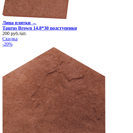
Лица плитки →
Taurus Brown 14,8*30 подступенки
200
руб.
/
шт.
Скидка
-20%