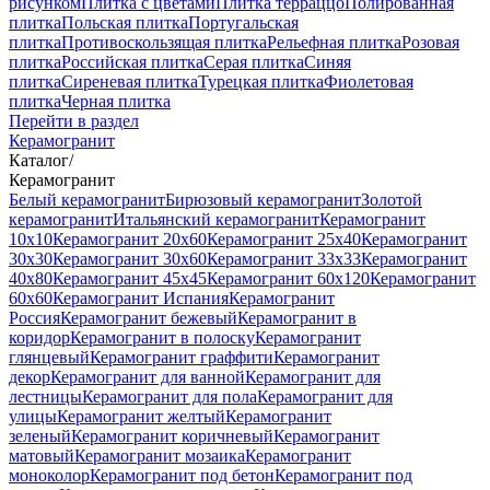
рисунком
Плитка с цветами
Плитка терраццо
Полированная
плитка
Польская плитка
Португальская
плитка
Противоскользящая плитка
Рельефная плитка
Розовая
плитка
Российская плитка
Серая плитка
Синяя
плитка
Сиреневая плитка
Турецкая плитка
Фиолетовая
плитка
Черная плитка
Перейти в раздел
Керамогранит
Каталог
/
Керамогранит
Белый керамогранит
Бирюзовый керамогранит
Золотой
керамогранит
Итальянский керамогранит
Керамогранит
10x10
Керамогранит 20x60
Керамогранит 25x40
Керамогранит
30x30
Керамогранит 30x60
Керамогранит 33x33
Керамогранит
40x80
Керамогранит 45x45
Керамогранит 60x120
Керамогранит
60x60
Керамогранит Испания
Керамогранит
Россия
Керамогранит бежевый
Керамогранит в
коридор
Керамогранит в полоску
Керамогранит
глянцевый
Керамогранит граффити
Керамогранит
декор
Керамогранит для ванной
Керамогранит для
лестницы
Керамогранит для пола
Керамогранит для
улицы
Керамогранит желтый
Керамогранит
зеленый
Керамогранит коричневый
Керамогранит
матовый
Керамогранит мозаика
Керамогранит
моноколор
Керамогранит под бетон
Керамогранит под