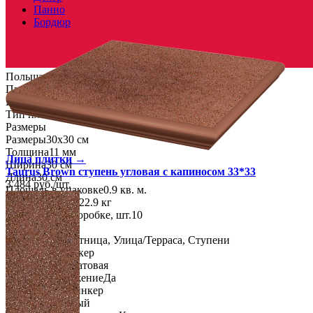
Панно
Бордюр
Польша
Производитель
PARADYZ CERAMICA
Коллекция
Paradyz Ceramica TAURUS BROWN
Тип плитки
Ступень
Размеры
Размеры
30х30 см
Толщина
11 мм
Лица плитки →
Ширина
30 см
Taurus Brown ступень угловая с капиносом 33*33
Длина
30 см
3 484
руб.
/
шт.
Площадь в упаковке
0.9 кв. м.
Вес 1 упаковки
22.9 кг
Количество в коробке, шт.
10
Свойства
Назначение
Лестница, Улица/Терраса, Ступени
Материал
Клинкер
Поверхность
Матовая
Противоскольжение
Да
Технология
Клинкер
Цвет
Коричневый