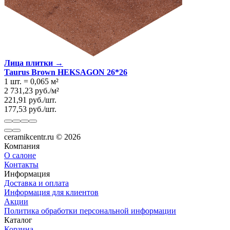
Лица плитки →
Taurus Brown HEKSAGON 26*26
1 шт.
=
0,065
м²
2 731,23
руб.
/
м²
221,91
руб.
/
шт.
177,53
руб.
/
шт.
ceramikcentr.ru
© 2026
Компания
О салоне
Контакты
Информация
Доставка и оплата
Информация для клиентов
Акции
Политика обработки персональной информации
Каталог
Корзина