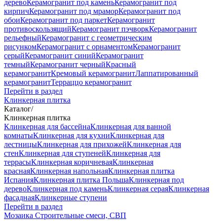
дерево
Керамогранит под камень
Керамогранит под
кирпич
Керамогранит под мрамор
Керамогранит под
обои
Керамогранит под паркет
Керамогранит
противоскользящий
Керамогранит пэчворк
Керамогранит
рельефный
Керамогранит с геометрическим
рисунком
Керамогранит с орнаментом
Керамогранит
серый
Керамогранит синий
Керамогранит
темный
Керамогранит черный
Красный
керамогранит
Кремовый керамогранит
Лаппатированный
керамогранит
Терраццо керамогранит
Перейти в раздел
Клинкерная плитка
Каталог
/
Клинкерная плитка
Клинкерная для бассейна
Клинкерная для ванной
комнаты
Клинкерная для кухни
Клинкерная для
лестницы
Клинкерная для прихожей
Клинкерная для
стен
Клинкерная для ступеней
Клинкерная для
террасы
Клинкерная коричневая
Клинкерная
красная
Клинкерная напольная
Клинкерная плитка
Испания
Клинкерная плитка Польша
Клинкерная под
дерево
Клинкерная под камень
Клинкерная серая
Клинкерная
фасадная
Клинкерные ступени
Перейти в раздел
Мозаика
Строительные смеси, СВП