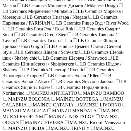
Maison
LB Ceramics Миланезе Дизайн / Milanese Design
LB Ceramics Мирабелло / Mirabello
LB Ceramics Мореска /
Moresque
LB Ceramics Ниагара / Niagara
LB Ceramics
Парижанка / PARISIAN
LB Ceramics Ривер Вуд / River Wood
LB Ceramics Роса Рок / Rosa Rok
LB Ceramics Смарт /
Smart
LB Ceramics Стен / Sten
LB Ceramics Таверна /
Tavern
LB Ceramics Титан / Titan
LB Ceramics Фиори
Гриджо / Fiori Grigio
LB Ceramics Цемент Стайл / Cement
Style
LB Ceramics Шварц / Schwartz
LB Ceramics Шебби
шик / Shabby chic
LB Ceramics Шервуд / Sherwood
LB
Ceramics Шпицберген / Shpitsbergen
LB Ceramics Шэдоу /
Shadow
LB Ceramics Эвентир / Eventir
LB Ceramics
Экзюпери / Exupery
LB Ceramics Эллен / Ellen
LB
Ceramics Эльзас / Alsace
LB Ceramics Янссон / Jansson
LB
Ceramics Ящики / Boxes
LB Ceramisc Норданвинд /
Nordanvind
MAINZU ANTICATTO
MAINZU BAMBOO
MAINZU BOLONIA
MAINZU BOTTEGA
MAINZU
CALABRIA
MAINZU CATANIA
MAINZU LIVORNO
MAINZU MAIOLICA
MAINZU MANDALA
MAINZU
MURALES OPTYM
MAINZU NOSTALGY
MAINZU
OCEAN
MAINZU PIVIERA
MAINZU Ricordi Venezziani
MAINZU TIKIDA
MAINZU TRINITY
MAINZU