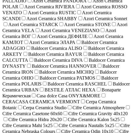
PALLADIO
Azori Ceramica PANDORA
Azori Ceramica
POLAR
Azori Ceramica RIVIERA
Azori Ceramica ROSSO
VENATO
Azori Ceramica RUSTIC
Azori Ceramica
SCANDI
Azori Ceramica SHABBY
Azori Ceramica Sonnet
Azori Ceramica STARCK
Azori Ceramica STONE
Azori
Ceramica VELA
Azori Ceramica VENEZIANO
Azori
Ceramica ВОГ
Azori Ceramica ДЕФИЛЕ
Azori Ceramica
КАМЛОТ
Azori Ceramica ЭЛАРА
Baldocer Ceramica
ADAGGIO
Baldocer Ceramica ALISO
Baldocer Ceramica
ARKETY
Baldocer Ceramica BAYUR
Baldocer Ceramica
CALCUTTA
Baldocer Ceramica DIVA
Baldocer Ceramica
DYNASTY
Baldocer Ceramica HANNOVER
Baldocer
Ceramica IRON
Baldocer Ceramica MICHIQ
Baldocer
Ceramica OHIO
Baldocer Ceramica PATMOS
Baldocer
Ceramica POLARIS
Baldocer Ceramica RASCHEL
Baldocer
Ceramica URBAN
BESTILE АТЛАС HEXA
Bonaparte
Керамическая
Casa dolce Casa ONYX&MORE
CERACASA CERAMICA VERMONT
Cerpa Ceramica
Botanic
Cerpa Ceramica Studio
Cifre Ceramica Atmosphere
Cifre Ceramica Casetone 60x60
Cifre Ceramica Gravity 40x120
Cifre Ceramica Hidra 20x20
Cifre Ceramica Kalon 5x25
Cifre Ceramica Mahi 5x25
Cifre Ceramica Nautalis 5x25
Cifre
Ceramica Nebraska Colours
Cifre Ceramica Odin 10x10
Cifre