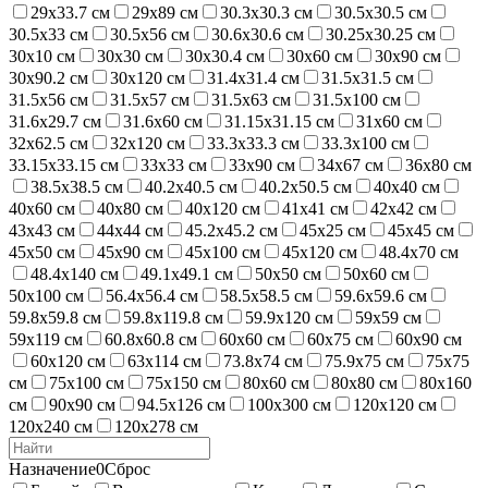
29х33.7 см
29х89 см
30.3х30.3 см
30.5х30.5 см
30.5х33 см
30.5х56 см
30.6х30.6 см
30.25х30.25 см
30х10 см
30х30 см
30х30.4 см
30х60 см
30х90 см
30х90.2 см
30х120 см
31.4х31.4 см
31.5х31.5 см
31.5х56 см
31.5х57 см
31.5х63 см
31.5х100 см
31.6х29.7 см
31.6х60 см
31.15х31.15 см
31х60 см
32х62.5 см
32х120 см
33.3х33.3 см
33.3х100 см
33.15х33.15 см
33х33 см
33х90 см
34х67 см
36х80 см
38.5х38.5 см
40.2х40.5 см
40.2х50.5 см
40х40 см
40х60 см
40х80 см
40х120 см
41х41 см
42х42 см
43х43 см
44х44 см
45.2х45.2 см
45х25 см
45х45 см
45х50 см
45х90 см
45х100 см
45х120 см
48.4х70 см
48.4х140 см
49.1х49.1 см
50х50 см
50х60 см
50х100 см
56.4х56.4 см
58.5х58.5 см
59.6х59.6 см
59.8х59.8 см
59.8х119.8 см
59.9х120 см
59х59 см
59х119 см
60.8х60.8 см
60х60 см
60х75 см
60х90 см
60х120 см
63х114 см
73.8х74 см
75.9х75 см
75х75
см
75х100 см
75х150 см
80х60 см
80х80 см
80х160
см
90х90 см
94.5х126 см
100х300 см
120х120 см
120х240 см
120х278 см
Назначение
0
Сброс