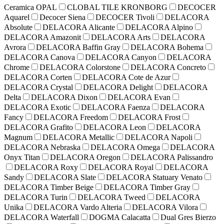
Ceramica OPAL
CLOBAL TILE KRONBORG
DECOCER
Aquarel
Decocer Siena
DECOCER Tivoli
DELACORA
Absolute
DELACORA Alicante
DELACORA Alpino
DELACORA Amazonit
DELACORA Arts
DELACORA
Avrora
DELACORA Baffin Gray
DELACORA Bohema
DELACORA Canova
DELACORA Canyon
DELACORA
Chrome
DELACORA Colorstone
DELACORA Concreto
DELACORA Corten
DELACORA Cote de Azur
DELACORA Crystal
DELACORA Delight
DELACORA
Delta
DELACORA Dixon
DELACORA Evan
DELACORA Exotic
DELACORA Faenza
DELACORA
Fancy
DELACORA Freedom
DELACORA Frost
DELACORA Grafito
DELACORA Leon
DELACORA
Magnum
DELACORA Metallic
DELACORA Napoli
DELACORA Nebraska
DELACORA Omega
DELACORA
Onyx Titan
DELACORA Oregon
DELACORA Palissandro
DELACORA Roxy
DELACORA Royal
DELACORA
Sandy
DELACORA Slate
DELACORA Statuary Venato
DELACORA Timber Beige
DELACORA Timber Gray
DELACORA Turin
DELACORA Tweed
DELACORA
Unika
DELACORA Vardo Alteria
DELACORA Vilora
DELACORA Waterfall
DOGMA Calacatta
Dual Gres Bierzo