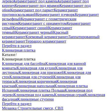
дерево
Керамогранит под камень
Керамогранит под
кирпич
Керамогранит под мрамор
Керамогранит под
обои
Керамогранит под паркет
Керамогранит
противоскользящий
Керамогранит пэчворк
Керамогранит
рельефный
Керамогранит с геометрическим
рисунком
Керамогранит с орнаментом
Керамогранит
серый
Керамогранит синий
Керамогранит
темный
Керамогранит черный
Красный
керамогранит
Кремовый керамогранит
Лаппатированный
керамогранит
Терраццо керамогранит
Перейти в раздел
Клинкерная плитка
Каталог
/
Клинкерная плитка
Клинкерная для бассейна
Клинкерная для ванной
комнаты
Клинкерная для кухни
Клинкерная для
лестницы
Клинкерная для прихожей
Клинкерная для
стен
Клинкерная для ступеней
Клинкерная для
террасы
Клинкерная коричневая
Клинкерная
красная
Клинкерная напольная
Клинкерная плитка
Испания
Клинкерная плитка Польша
Клинкерная под
дерево
Клинкерная под камень
Клинкерная серая
Клинкерная
фасадная
Клинкерные ступени
Перейти в раздел
Мозаика
Строительные смеси, СВП