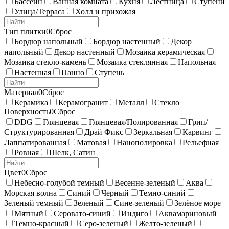
Бассейн
Ванная комната
Кухня
Лестница
Ступени
Улица/Терраса
Холл и прихожая
Тип плитки
0
Сброс
Бордюр напольный
Бордюр настенный
Декор
напольный
Декор настенный
Мозаика керамическая
Мозаика стекло-камень
Мозаика стеклянная
Напольная
Настенная
Панно
Ступень
Материал
0
Сброс
Керамика
Керамогранит
Металл
Стекло
Поверхность
0
Сброс
DDG
Глянцевая
Глянцевая/Полированная
Грип/
Структурированная
Драй Фикс
Зеркальная
Карвинг
Лаппатированная
Матовая
Нанополировка
Рельефная
Ровная
Шелк, Сатин
Цвет
0
Сброс
Небесно-голубой темный
Весенне-зеленый
Аква
Морская волна
Синий
Черный
Темно-синий
Зеленый темный
Зеленый
Сине-зеленый
Зелёное море
Мятный
Серовато-синий
Индиго
Аквамариновый
Темно-красный
Серо-зеленый
Желто-зеленый