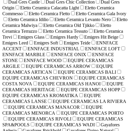
Dual Gres Castle
Dual Gres Chic Collection
Dual Gres
Origin
Eletto Ceramica Calacatta Light
Eletto Ceramica
Commesso
Eletto Ceramica Fletto
Eletto Ceramica Gala Ivory
Eletto Ceramica Idilio
Eletto Ceramica Levanto Nero
Eletto
Ceramica Malwiya
Eletto Ceramica Old Tjikko
Eletto
Ceramica Terrazzo
Eletto Ceramica Tessuto
Eletto Ceramica
Trevi
Emigres Glass
Emigres Hardy
Emigres Hit Beige
Emigres Leed
Emigres Soft
Emigres Teide
ENNFACE
ACCENT
ENNFACE INDUSTRIAL
ENNFACE LOFT
ENNFACE MARBLE
ENNFACE ONIX
ENNFACE
STONE
ENNFACE WOOD
EQUIPE CERAMICAS
ARGILE
EQUIPE CERAMICAS ARROW
EQUIPE
CERAMICAS ARTICAN
EQUIPE CERAMICAS BALI
EQUIPE CERAMICAS CHEVRON
EQUIPE CERAMICAS
COSTA NOVA
EQUIPE CERAMICAS HANOI
EQUIPE
CERAMICAS HERITAGE
EQUIPE CERAMICAS HOPP
EQUIPE CERAMICAS KROMATIKA
EQUIPE
CERAMICAS LANSE
EQUIPE CERAMICAS LA RIVIERA
EQUIPE CERAMICAS MANACOR
EQUIPE
CERAMICAS MENORCA
EQUIPE CERAMICAS PORTO
EQUIPE CERAMICAS RIVOLI
EQUIPE CERAMICAS
SPA&POOLS
EQUIPE CERAMICAS WADI
Gayafores
Ardesia
Gayafores Brickbold
Gayafores Daino Natural