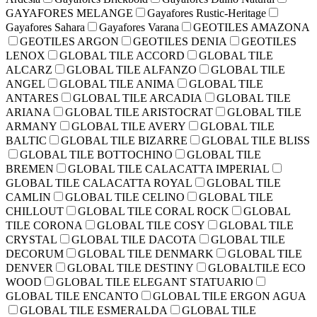
GAYAFORES MELANGE
Gayafores Rustic-Heritage
Gayafores Sahara
Gayafores Varana
GEOTILES AMAZONA
GEOTILES ARGON
GEOTILES DENIA
GEOTILES
LENOX
GLOBAL TILE ACCORD
GLOBAL TILE
ALCARZ
GLOBAL TILE ALFANZO
GLOBAL TILE
ANGEL
GLOBAL TILE ANIMA
GLOBAL TILE
ANTARES
GLOBAL TILE ARCADIA
GLOBAL TILE
ARIANA
GLOBAL TILE ARISTOCRAT
GLOBAL TILE
ARMANY
GLOBAL TILE AVERY
GLOBAL TILE
BALTIC
GLOBAL TILE BIZARRE
GLOBAL TILE BLISS
GLOBAL TILE BOTTOCHINO
GLOBAL TILE
BREMEN
GLOBAL TILE CALACATTA IMPERIAL
GLOBAL TILE CALACATTA ROYAL
GLOBAL TILE
CAMLIN
GLOBAL TILE CELINO
GLOBAL TILE
CHILLOUT
GLOBAL TILE CORAL ROCK
GLOBAL
TILE CORONA
GLOBAL TILE COSY
GLOBAL TILE
CRYSTAL
GLOBAL TILE DACOTA
GLOBAL TILE
DECORUM
GLOBAL TILE DENMARK
GLOBAL TILE
DENVER
GLOBAL TILE DESTINY
GLOBALTILE ECO
WOOD
GLOBAL TILE ELEGANT STATUARIO
GLOBAL TILE ENCANTO
GLOBAL TILE ERGON AGUA
GLOBAL TILE ESMERALDA
GLOBAL TILE