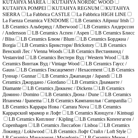
KUTAHYA MAREA
KUTAHYA NORDIC WOOD
KUTAHYA POMPEI
KUTAHYA REGNUM
KUTAHYA
SIERRA
La Fabbrica CASTLE
La Fabbrica HIGH LINE
La Faenza Ceramica VENDOME
LB Ceramics Айриш/ Irish
LB Ceramics Альбервуд / Alberwood
LB Ceramics Андерссон
/ Andersson
LB Ceramics Аспен / Aspen
LB Ceramics Блисс
/ Bliss
LB Ceramics Блюм / Blum
LB Ceramics Борджиа /
Borgia
LB Ceramics Брикстори/ Brickstory
LB Ceramics
Венский Лес / Vienna Woods
LB Ceramics Вестанвинд /
Vestanvind
LB Ceramics Вестерн Вуд / Western Wood
LB
Ceramics Винтаж Вуд / Vintage Wood
LB Ceramics Гаусс /
Gauss
LB Ceramics Гексацемент / Hexacement
LB Ceramics
Гуннар / Gunnar
LB Ceramics Джапанди / Japandi
LB
Ceramics Джордано / Giordano
LB Ceramics Диаманте /
Diamante
LB Ceramics Диккенс / Dickens
LB Ceramics
Домино / Domino
LB Ceramics Дюна / Dune
LB Ceramics
Ипанема / Ipanema
LB Ceramics Кампанилья / Campanilia
LB Ceramics Каррара Нова / Carrara Nova
LB Ceramics
Каррарский мрамор и Лофт
LB Ceramics Кинцуги / Kintsugi
LB Ceramics Киплинг / Kipling
LB Ceramics Копенгаген /
Copenhagen
LB Ceramics Лиссабон / Lisboa
LB Ceramics
Локивуд / Lokiwood
LB Ceramics Лофт Стайл / Loft Style
LB Ceramics Македония / Macedonia
LB Ceramics Мезон /