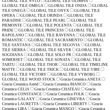
GLOBAL TILE NYLO
GLOBAL TILE OLIMPIA
GLOBAL TILE OMEGA
GLOBAL TILE ONDA
GLOBAL
TILE ONEGA
GLOBAL TILE ONYX
GLOBAL TILE
OPERA
GLOBAL TILE ORINDA
GLOBAL TILE
PARADISE
GLOBAL TILE PEARL
GLOBAL TILE
PIEMONTE
GLOBAL TILE POLENTA
GLOBAL TILE
PRIDE
GLOBAL TILE PRINCESS
GLOBAL TILE
RAPOLANO
GLOBAL TILE RAVENNA
GLOBAL TILE
ROMANTIC
GLOBAL TILE SACRAMENTO
GLOBAL
TILE SANTANA
GLOBAL TILE SEGOVIA
GLOBAL
TILE SIERRA
GLOBAL TILE SILVER
GLOBAL TILE
SOGDIANA
GLOBAL TILE SOLO PR
GLOBAL TILE
SOMERSET
GLOBAL TILE SONATA
GLOBAL TILE
TARTU
GLOBAL TILE THOR
GLOBAL TILE TIMELINE
MATTE
GLOBAL TILE TRICK
GLOBAL TILE VIBE
GLOBAL TILE VICTORY
GLOBAL TILE VYBORG
GLOBAL TILE WOOD STOCK
Gracia Ceramica ANETA
Gracia Ceramica Astrid
Gracia Ceramica BIANCO
Gracia
Ceramica CELIA
Gracia Ceramica CHATEAU
Gracia
Ceramica CONSTANCE
Gracia Ceramica FOLK
Gracia
Ceramica GALAXY
Gracia Ceramica GINEVRA
Gracia
Ceramica LAURETTA
Gracia Ceramica LIBERTY
Gracia
Ceramica LIRA
Gracia Ceramica MANGO
Gracia Ceramica