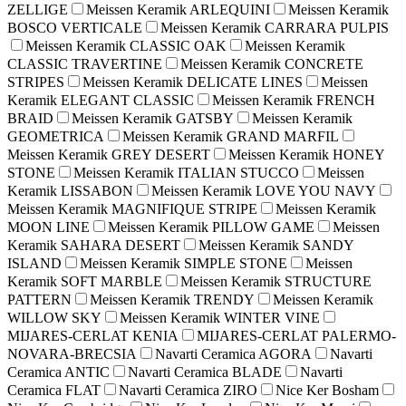
ZELLIGE
Meissen Keramik ARLEQUINI
Meissen Keramik
BOSCO VERTICALE
Meissen Keramik CARRARA PULPIS
Meissen Keramik CLASSIC OAK
Meissen Keramik
CLASSIC TRAVERTINE
Meissen Keramik CONCRETE
STRIPES
Meissen Keramik DELICATE LINES
Meissen
Keramik ELEGANT CLASSIC
Meissen Keramik FRENCH
BRAID
Meissen Keramik GATSBY
Meissen Keramik
GEOMETRICA
Meissen Keramik GRAND MARFIL
Meissen Keramik GREY DESERT
Meissen Keramik HONEY
STONE
Meissen Keramik ITALIAN STUCCO
Meissen
Keramik LISSABON
Meissen Keramik LOVE YOU NAVY
Meissen Keramik MAGNIFIQUE STRIPE
Meissen Keramik
MOON LINE
Meissen Keramik PILLOW GAME
Meissen
Keramik SAHARA DESERT
Meissen Keramik SANDY
ISLAND
Meissen Keramik SIMPLE STONE
Meissen
Keramik SOFT MARBLE
Meissen Keramik STRUCTURE
PATTERN
Meissen Keramik TRENDY
Meissen Keramik
WILLOW SKY
Meissen Keramik WINTER VINE
MIJARES-CERLAT KENIA
MIJARES-CERLAT PALERMO-
NOVARA-BRECSIA
Navarti Ceramica AGORA
Navarti
Ceramica ANTIC
Navarti Ceramica BLADE
Navarti
Ceramica FLAT
Navarti Ceramica ZIRO
Nice Ker Bosham