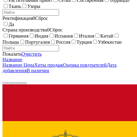
Растительный принт
Сетка
Состаренная
Терраццо
Ткань
Узоры
Ректификация
0
Сброс
Да
Страна производства
0
Сброс
Германия
Индия
Испания
Италия
Китай
Польша
Португалия
Россия
Турция
Узбекистан
Показать
Очистить
Название
Название
Цена
Хиты продаж
Оценка покупателей
Дата
добавления
В наличии