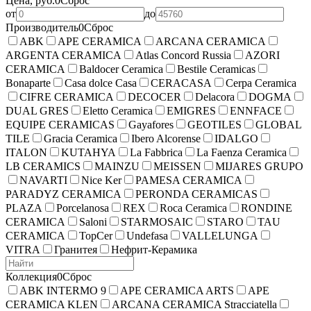
Цена, руб.
0
Сброс
от
до
Производитель
0
Сброс
ABK
APE CERAMICA
ARCANA CERAMICA
ARGENTA CERAMICA
Atlas Concord Russia
AZORI
CERAMICA
Baldocer Ceramica
Bestile Ceramicas
Bonaparte
Casa dolce Casa
CERACASA
Cerpa Ceramica
CIFRE CERAMICA
DECOCER
Delacora
DOGMA
DUAL GRES
Eletto Ceramica
EMIGRES
ENNFACE
EQUIPE CERAMICAS
Gayafores
GEOTILES
GLOBAL
TILE
Gracia Ceramica
Ibero Alcorense
IDALGO
ITALON
KUTAHYA
La Fabbrica
La Faenza Ceramica
LB CERAMICS
MAINZU
MEISSEN
MIJARES GRUPO
NAVARTI
Nice Ker
PAMESA CERAMICA
PARADYZ CERAMICA
PERONDA CERAMICAS
PLAZA
Porcelanosa
REX
Roca Ceramica
RONDINE
CERAMICA
Saloni
STARMOSAIC
STARO
TAU
CERAMICA
TopCer
Undefasa
VALLELUNGA
VITRA
Гранитея
Нефрит-Керамика
Коллекция
0
Сброс
ABK INTERMO 9
APE CERAMICA ARTS
APE
CERAMICA KLEN
ARCANA CERAMICA Stracciatella