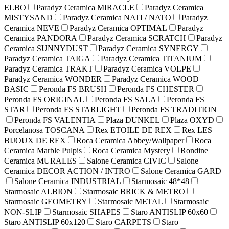
ELBO
Paradyz Ceramica MIRACLE
Paradyz Ceramica
MISTYSAND
Paradyz Ceramica NATI / NATO
Paradyz
Ceramica NEVE
Paradyz Ceramica OPTIMAL
Paradyz
Ceramica PANDORA
Paradyz Ceramica SCRATCH
Paradyz
Ceramica SUNNYDUST
Paradyz Ceramica SYNERGY
Paradyz Ceramica TAIGA
Paradyz Ceramica TITANIUM
Paradyz Ceramica TRAKT
Paradyz Ceramica VOLPE
Paradyz Ceramica WONDER
Paradyz Ceramica WOOD
BASIC
Peronda FS BRUSH
Peronda FS CHESTER
Peronda FS ORIGINAL
Peronda FS SALA
Peronda FS
STAR
Peronda FS STARLIGHT
Peronda FS TRADITION
Peronda FS VALENTIA
Plaza DUNKEL
Plaza OXYD
Porcelanosa TOSCANA
Rex ETOILE DE REX
Rex LES
BIJOUX DE REX
Roca Ceramica Abbey/Wallpaper
Roca
Ceramica Marble Pulpis
Roca Ceramica Mystery
Rondine
Ceramica MURALES
Salone Ceramica CIVIC
Salone
Ceramica DECOR ACTION / INTRO
Salone Ceramica GARD
Salone Ceramica INDUSTRIAL
Starmosaic 48*48
Starmosaic ALBION
Starmosaic BRICK & METRO
Starmosaic GEOMETRY
Starmosaic METAL
Starmosaic
NON-SLIP
Starmosaic SHAPES
Staro ANTISLIP 60x60
Staro ANTISLIP 60x120
Staro CARPETS
Staro