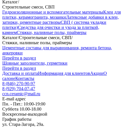
Каталог
/
Строительные смеси, СВП
Гидроизоляционные и вспомогательные материалы
Клеи для
плитки, керамогранита, мозаики
Латексные добавки в клеи,
затирки, цементные растворы
СВП ( система укладки
плитки)
Средства для очистки и ухода за плиткой,
камнем
Стяжки, наливные полы, праймеры
Каталог
/
Строительные смеси, СВП
/
Стяжки, наливные полы, праймеры
Цементные составы для выравнивания, ремонта бетона,
анкеровки
Перейти в раздел
Шовные заполнители, герметики
Перейти в раздел
Доставка и оплата
Информация для клиентов
Акции
О
салоне
Контакты
8 (846) 270-90-97
8 (929) 704-07-47
ccn.ceramic@mail.ru
E-mail адрес
Пн. - Пят.: 10:00-19:00
Суббота 10.00-18.00
Воскресенье-выходной
График работы
ул. Стара-Загора, 29а.