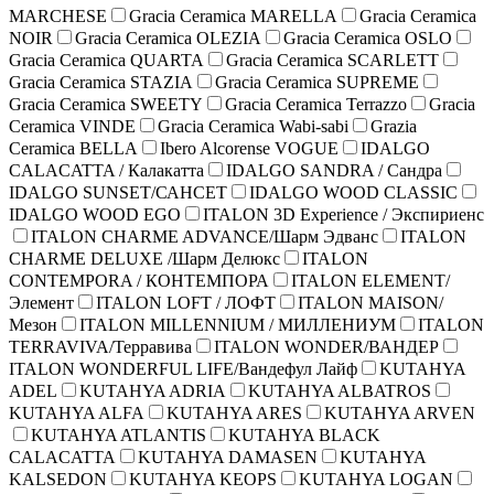
MARCHESE
Gracia Ceramica MARELLA
Gracia Ceramica
NOIR
Gracia Ceramica OLEZIA
Gracia Ceramica OSLO
Gracia Ceramica QUARTA
Gracia Ceramica SCARLETT
Gracia Ceramica STAZIA
Gracia Ceramica SUPREME
Gracia Ceramica SWEETY
Gracia Ceramica Terrazzo
Gracia
Ceramica VINDE
Gracia Ceramica Wabi-sabi
Grazia
Ceramica BELLA
Ibero Alcorense VOGUE
IDALGO
CALACATTA / Калакатта
IDALGO SANDRA / Сандра
IDALGO SUNSET/САНСЕТ
IDALGO WOOD CLASSIC
IDALGO WOOD EGO
ITALON 3D Experience / Экспириенс
ITALON CHARME ADVANCE/Шарм Эдванс
ITALON
CHARME DELUXE /Шарм Делюкс
ITALON
CONTEMPORA / КОНТЕМПОРА
ITALON ELEMENT/
Элемент
ITALON LOFT / ЛОФТ
ITALON MAISON/
Мезон
ITALON MILLENNIUM / МИЛЛЕНИУМ
ITALON
TERRAVIVA/Терравива
ITALON WONDER/ВАНДЕР
ITALON WONDERFUL LIFE/Вандефул Лайф
KUTAHYA
ADEL
KUTAHYA ADRIA
KUTAHYA ALBATROS
KUTAHYA ALFA
KUTAHYA ARES
KUTAHYA ARVEN
KUTAHYA ATLANTIS
KUTAHYA BLACK
CALACATTA
KUTAHYA DAMASEN
KUTAHYA
KALSEDON
KUTAHYA KEOPS
KUTAHYA LOGAN