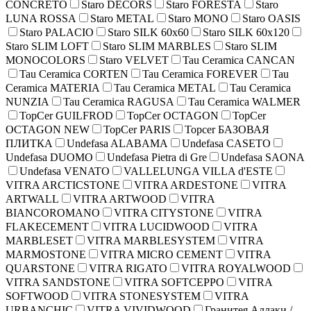
CONCRETO
Staro DECORS
Staro FORESTA
Staro
LUNA ROSSA
Staro METAL
Staro MONO
Staro OASIS
Staro PALACIO
Staro SILK 60х60
Staro SILK 60х120
Staro SLIM LOFT
Staro SLIM MARBLES
Staro SLIM
MONOCOLORS
Staro VELVET
Tau Ceramica CANCAN
Tau Ceramica CORTEN
Tau Ceramica FOREVER
Tau
Ceramica MATERIA
Tau Ceramica METAL
Tau Ceramica
NUNZIA
Tau Ceramica RAGUSA
Tau Ceramica WALMER
TopCer GUILFROD
TopCer OCTAGON
TopCer
OCTAGON NEW
TopCer PARIS
Topcer БAЗОВАЯ
ПЛИТКА
Undefasa ALABAMA
Undefasa CASETO
Undefasa DUOMO
Undefasa Pietra di Gre
Undefasa SAONA
Undefasa VENATO
VALLELUNGA VILLA d'ESTE
VITRA ARCTICSTONE
VITRA ARDESTONE
VITRA
ARTWALL
VITRA ARTWOOD
VITRA
BIANCOROMANO
VITRA CITYSTONE
VITRA
FLAKECEMENT
VITRA LUCIDWOOD
VITRA
MARBLESET
VITRA MARBLESYSTEM
VITRA
MARMOSTONE
VITRA MICRO CEMENT
VITRA
QUARSTONE
VITRA RIGATO
VITRA ROYALWOOD
VITRA SANDSTONE
VITRA SOFTCEPPO
VITRA
SOFTWOOD
VITRA STONESYSTEM
VITRA
URBANCHIC
VITRA VIVIDWOOD
Гранитея Аллаки /