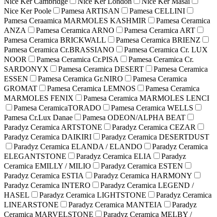
Nice Ker Cambridge
Nice Ker London
Nice Ker Masai
Nice Ker Poole
Pamesa ARTISAN
Pamesa CELLINI
Pamesa Ceraamica MARMOLES KASHMIR
Pamesa Ceramica
ANZA
Pamesa Ceramica ARNO
Pamesa Ceramica ART
Pamesa Ceramica BRICKWALL
Pamesa Ceramica BRIENZ
Pamesa Ceramica Cr.BRASSIANO
Pamesa Ceramica Cr. LUX
NOOR
Pamesa Ceramica Cr.PISA
Pamesa Ceramica Cr.
SARDONYX
Pamesa Ceramica DESERT
Pamesa Ceramica
ESSEN
Pamesa Ceramica Gr.NIRO
Pamesa Ceramica
GROMAT
Pamesa Ceramica LEMNOS
Pamesa Ceramica
MARMOLES FENIX
Pamesa Ceramica MARMOLES LENCI
Pamesa CeramicaTORADO
Pamesa Ceramica WELLS
Pamesa Cr.Lux Danae
Pamesa ODEON/ALPHA BEAT
Paradyz Ceramica ARTSTONE
Paradyz Ceramica CEZAR
Paradyz Ceramica DAIKIRI
Paradyz Ceramica DESERTDUST
Paradyz Ceramica ELANDA / ELANDO
Paradyz Ceramica
ELEGANTSTONE
Paradyz Ceramica ELIA
Paradyz
Ceramica EMILLY / MILIO
Paradyz Ceramica ESTEN
Paradyz Ceramica ESTIA
Paradyz Ceramica HARMONY
Paradyz Ceramica INTERO
Paradyz Ceramica LEGEND /
HASEL
Paradyz Ceramica LIGHTSTONE
Paradyz Ceramica
LINEARSTONE
Paradyz Ceramica MANTEIA
Paradyz
Ceramica MARVELSTONE
Paradyz Ceramica MELBY /