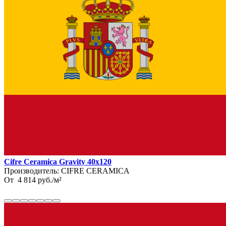
Cifre Ceramica Gravity 40x120
Производитель:
CIFRE CERAMICA
От
4 814
руб.
/
м²