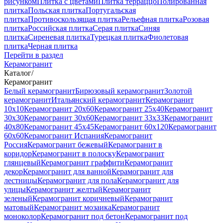
рисунком
Плитка с цветами
Плитка терраццо
Полированная
плитка
Польская плитка
Португальская
плитка
Противоскользящая плитка
Рельефная плитка
Розовая
плитка
Российская плитка
Серая плитка
Синяя
плитка
Сиреневая плитка
Турецкая плитка
Фиолетовая
плитка
Черная плитка
Перейти в раздел
Керамогранит
Каталог
/
Керамогранит
Белый керамогранит
Бирюзовый керамогранит
Золотой
керамогранит
Итальянский керамогранит
Керамогранит
10x10
Керамогранит 20x60
Керамогранит 25x40
Керамогранит
30x30
Керамогранит 30x60
Керамогранит 33x33
Керамогранит
40x80
Керамогранит 45x45
Керамогранит 60x120
Керамогранит
60x60
Керамогранит Испания
Керамогранит
Россия
Керамогранит бежевый
Керамогранит в
коридор
Керамогранит в полоску
Керамогранит
глянцевый
Керамогранит граффити
Керамогранит
декор
Керамогранит для ванной
Керамогранит для
лестницы
Керамогранит для пола
Керамогранит для
улицы
Керамогранит желтый
Керамогранит
зеленый
Керамогранит коричневый
Керамогранит
матовый
Керамогранит мозаика
Керамогранит
моноколор
Керамогранит под бетон
Керамогранит под