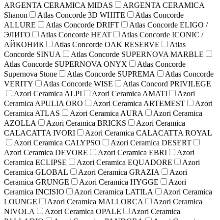
ARGENTA CERAMICA MIDAS
ARGENTA CERAMICA
Shanon
Atlas Concorde 3D WHITE
Atlas Concorde
ALLURE
Atlas Concorde DRIFT
Atlas Concorde ELIGO /
ЭЛИГО
Atlas Concorde HEAT
Atlas Concorde ICONIC /
АЙКОНИК
Atlas Concorde OAK RESERVE
Atlas
Concorde SINUA
Atlas Concorde SUPERNOVA MARBLE
Atlas Concorde SUPERNOVA ONYX
Atlas Concorde
Supernova Stone
Atlas Concorde SUPREMA
Atlas Concorde
VERITY
Atlas Concorde WISE
Atlas Concord PRIVILEGE
Azori Ceramica ALPI
Azori Ceramica AMATI
Azori
Ceramica APULIA ORO
Azori Ceramica ARTEMEST
Azori
Ceramica ATLAS
Azori Ceramica AURA
Azori Ceramica
AZOLLA
Azori Ceramica BRICKS
Azori Ceramica
CALACATTA IVORI
Azori Ceramica CALACATTA ROYAL
Azori Ceramica CALYPSO
Azori Ceramica DESERT
Azori Ceramica DEVORE
Azori Ceramica EBRI
Azori
Ceramica ECLIPSE
Azori Ceramica EQUADORE
Azori
Ceramica GLOBAL
Azori Ceramica GRAZIA
Azori
Ceramica GRUNGE
Azori Ceramica HYGGE
Azori
Ceramica INCISIO
Azori Ceramica LATILA
Azori Ceramica
LOUNGE
Azori Ceramica MALLORCA
Azori Ceramica
NIVOLA
Azori Ceramica OPALE
Azori Ceramica