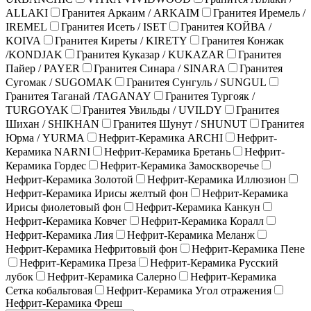
ALLAKI
Гранитея Аркаим / ARKAIM
Гранитея Иремель /
IREMEL
Гранитея Исеть / ISET
Гранитея КОЙВА /
KOIVA
Гранитея Киреты / KIRETY
Гранитея Конжак
/KONDJAK
Гранитея Куказар / KUKAZAR
Гранитея
Пайер / PAYER
Гранитея Синара / SINARA
Гранитея
Сугомак / SUGOMAK
Гранитея Сунгуль / SUNGUL
Гранитея Таганай /TAGANAY
Гранитея Тургояк /
TURGOYAK
Гранитея Увильды / UVILDY
Гранитея
Шихан / SHIKHAN
Гранитея Шунут / SHUNUT
Гранитея
Юрма / YURMA
Нефрит-Керамика ARCHI
Нефрит-
Керамика NARNI
Нефрит-Керамика Бретань
Нефрит-
Керамика Гордес
Нефрит-Керамика Замоскворечье
Нефрит-Керамика Золотой
Нефрит-Керамика Иллюзион
Нефрит-Керамика Ирисы желтый фон
Нефрит-Керамика
Ирисы фиолетовый фон
Нефрит-Керамика Канкун
Нефрит-Керамика Ковчег
Нефрит-Керамика Коралл
Нефрит-Керамика Лия
Нефрит-Керамика Меланж
Нефрит-Керамика Нефритовый фон
Нефрит-Керамика Пене
Нефрит-Керамика Преза
Нефрит-Керамика Русский
лубок
Нефрит-Керамика Салерно
Нефрит-Керамика
Сетка кобальтовая
Нефрит-Керамика Угол отражения
Нефрит-Керамика Фреш