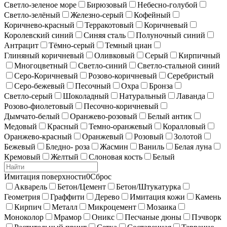
Светло-зеленое море
Бирюзовый
Небесно-голубой
Светло-зелёный
Железно-серый
Кофейный
Коричнево-красный
Терракотовый
Коричневый
Королевский синий
Синяя сталь
Полуночный синий
Антрацит
Тёмно-серый
Темный циан
Глиняный коричневый
Оливковый
Серый
Кирпичный
Многоцветный
Светло-синий
Светло-стальной синий
Серо-Коричневый
Розово-коричневый
Серебристый
Серо-бежевый
Песочный
Охра
Бронза
Светло-серый
Шоколадный
Натуральный
Лаванда
Розово-фиолетовый
Песочно-коричневый
Дымчато-белый
Оранжево-розовый
Белый антик
Медовый
Красный
Темно-оранжевый
Коралловый
Оранжево-красный
Оранжевый
Розовый
Золотой
Бежевый
Бледно- роза
Жасмин
Ваниль
Белая луна
Кремовый
Желтый
Слоновая кость
Белый
Имитация поверхности
0
Сброс
Акварель
Бетон/Цемент
Бетон/Штукатурка
Геометрия
Граффити
Дерево
Имитация кожи
Камень
Кирпич
Металл
Микроцемент
Мозаика
Моноколор
Мрамор
Оникс
Песчаные дюны
Пэчворк