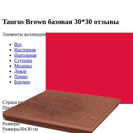
Taurus Brown базовая 30*30 отзывы
Элементы коллекции
Все
Настенная
Напольная
Ступени
Мозаика
Декор
Панно
Бордюр
Страна производства
Производитель
PARADYZ CERAMICA
Коллекция
Paradyz Ceramica TAURUS BROWN
Тип плитки
Напольная
Размеры
Размеры
30х30 см