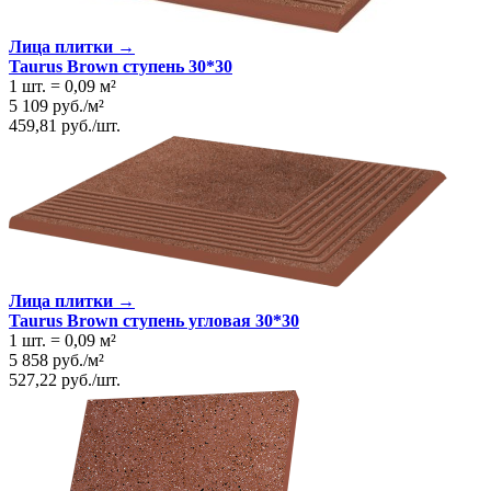
Лица плитки →
Taurus Brown ступень 30*30
1 шт.
=
0,09
м²
5 109
руб.
/
м²
459,81
руб.
/
шт.
Лица плитки →
Taurus Brown ступень угловая 30*30
1 шт.
=
0,09
м²
5 858
руб.
/
м²
527,22
руб.
/
шт.