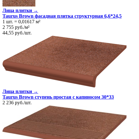
Лица плитки →
Taurus Brown фасадная плитка структурная 6,6*24,5
1 шт.
=
0,01617
м²
2 755
руб.
/
м²
44,55
руб.
/
шт.
Лица плитки →
Taurus Brown ступень простая с капиносом 30*33
2 236
руб.
/
шт.