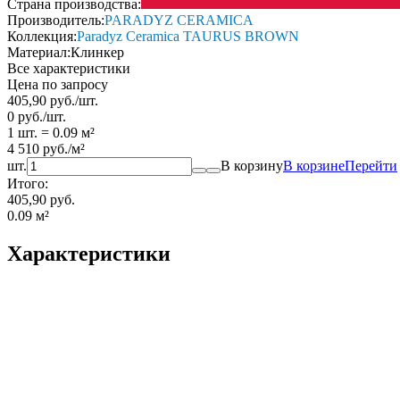
Страна производства:
Производитель:
PARADYZ CERAMICA
Коллекция:
Paradyz Ceramica TAURUS BROWN
Материал:
Клинкер
Все характеристики
Цена по запросу
405,90
руб.
/
шт.
0
руб.
/
шт.
1 шт.
=
0.09
м²
4 510
руб.
/
м²
шт.
В корзину
В корзине
Перейти
Итого:
405,90 руб.
0.09
м²
Характеристики