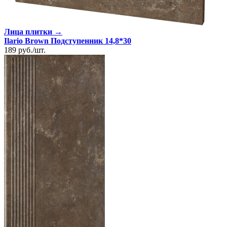
Лица плитки →
Ilario Brown Подступенник 14,8*30
189
руб.
/
шт.