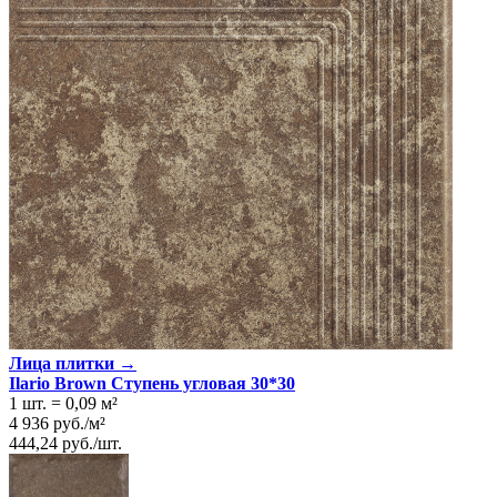
Лица плитки →
Ilario Brown Ступень угловая 30*30
1 шт.
=
0,09
м²
4 936
руб.
/
м²
444,24
руб.
/
шт.