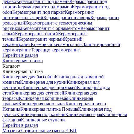
дерево
Керамогранит под камень
Керамогранит под
кирпич
Керамогранит под мрамор
Керамогранит под
обои
Керамогранит под паркет
Керамогранит
противоскользящий
Керамогранит пэчворк
Керамогранит
рельефный
Керамогранит с геометрическим
рисунком
Керамогранит с орнаментом
Керамогранит
серый
Керамогранит синий
Керамогранит
темный
Керамогранит черный
Красный
керамогранит
Кремовый керамогранит
Лаппатированный
керамогранит
Терраццо керамогранит
Перейти в раздел
Клинкерная плитка
Каталог
/
Клинкерная плитка
Клинкерная для бассейна
Клинкерная для ванной
комнаты
Клинкерная для кухни
Клинкерная для
лестницы
Клинкерная для прихожей
Клинкерная для
стен
Клинкерная для ступеней
Клинкерная для
террасы
Клинкерная коричневая
Клинкерная
красная
Клинкерная напольная
Клинкерная плитка
Испания
Клинкерная плитка Польша
Клинкерная под
дерево
Клинкерная под камень
Клинкерная серая
Клинкерная
фасадная
Клинкерные ступени
Перейти в раздел
Мозаика
Строительные смеси, СВП