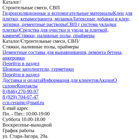
Каталог
/
Строительные смеси, СВП
Гидроизоляционные и вспомогательные материалы
Клеи для
плитки, керамогранита, мозаики
Латексные добавки в клеи,
затирки, цементные растворы
СВП ( система укладки
плитки)
Средства для очистки и ухода за плиткой,
камнем
Стяжки, наливные полы, праймеры
Каталог
/
Строительные смеси, СВП
/
Стяжки, наливные полы, праймеры
Цементные составы для выравнивания, ремонта бетона,
анкеровки
Перейти в раздел
Шовные заполнители, герметики
Перейти в раздел
Доставка и оплата
Информация для клиентов
Акции
О
салоне
Контакты
8 (846) 270-90-97
8 (929) 704-07-47
ccn.ceramic@mail.ru
E-mail адрес
Пн. - Пят.: 10:00-19:00
Суббота 10.00-18.00
Воскресенье-выходной
График работы
ул. Стара-Загора, 29а.