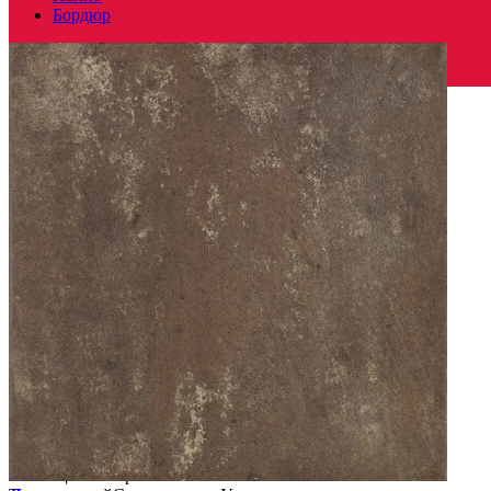
Бордюр
Польша
Производитель
PARADYZ CERAMICA
Коллекция
Paradyz Ceramica ILARIO BROWN
Тип плитки
Ступень
Размеры
Размеры
33х33 см
Толщина
11 мм
Ширина
33 см
Длина
33 см
Площадь в упаковке
0.22 кв. м.
Вес 1 упаковки
7.56 кг
Количество в коробке, шт.
2
Свойства
Назначение
Лестница, Ступени
Материал
Клинкер
Поверхность
Матовая
Противоскольжение
Да
Технология
Клинкер
Цвет
Коричневый
Имитация поверхности
Камень