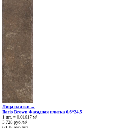
Лица плитки →
Ilario Brown Фасадная плитка 6,6*24,5
1 шт.
=
0,01617
м²
3 728
руб.
/
м²
60,28
руб.
/
шт.