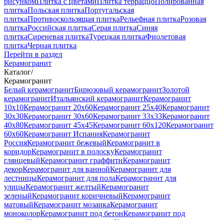
рисунком
Плитка с цветами
Плитка терраццо
Полированная
плитка
Польская плитка
Португальская
плитка
Противоскользящая плитка
Рельефная плитка
Розовая
плитка
Российская плитка
Серая плитка
Синяя
плитка
Сиреневая плитка
Турецкая плитка
Фиолетовая
плитка
Черная плитка
Перейти в раздел
Керамогранит
Каталог
/
Керамогранит
Белый керамогранит
Бирюзовый керамогранит
Золотой
керамогранит
Итальянский керамогранит
Керамогранит
10x10
Керамогранит 20x60
Керамогранит 25x40
Керамогранит
30x30
Керамогранит 30x60
Керамогранит 33x33
Керамогранит
40x80
Керамогранит 45x45
Керамогранит 60x120
Керамогранит
60x60
Керамогранит Испания
Керамогранит
Россия
Керамогранит бежевый
Керамогранит в
коридор
Керамогранит в полоску
Керамогранит
глянцевый
Керамогранит граффити
Керамогранит
декор
Керамогранит для ванной
Керамогранит для
лестницы
Керамогранит для пола
Керамогранит для
улицы
Керамогранит желтый
Керамогранит
зеленый
Керамогранит коричневый
Керамогранит
матовый
Керамогранит мозаика
Керамогранит
моноколор
Керамогранит под бетон
Керамогранит под