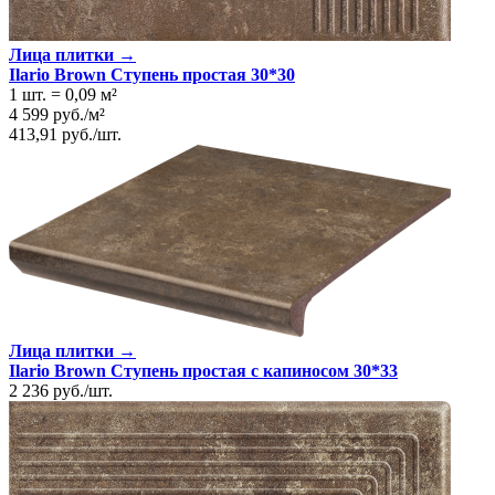
Лица плитки →
Ilario Brown Ступень простая 30*30
1 шт.
=
0,09
м²
4 599
руб.
/
м²
413,91
руб.
/
шт.
Лица плитки →
Ilario Brown Ступень простая с капиносом 30*33
2 236
руб.
/
шт.