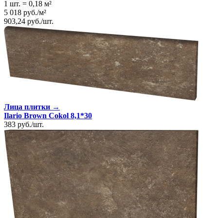
1 шт.
=
0,18
м²
5 018
руб.
/
м²
903,24
руб.
/
шт.
Лица плитки →
Ilario Brown Cokol 8,1*30
383
руб.
/
шт.