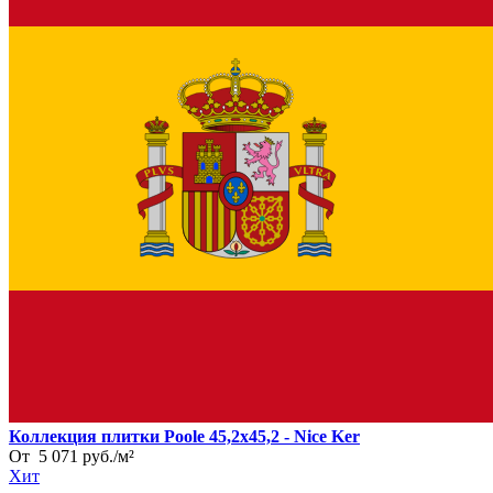
Коллекция плитки Poole 45,2x45,2 - Nice Ker
От
5 071
руб.
/
м²
Хит