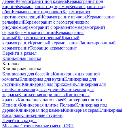
дерево
Керамогранит под камень
Керамогранит под
кирпич
Керамогранит под мрамор
Керамогранит под
обои
Керамогранит под паркет
Керамогранит
противоскользящий
Керамогранит пэчворк
Керамогранит
рельефный
Керамогранит с геометрическим
рисунком
Керамогранит с орнаментом
Керамогранит
серый
Керамогранит синий
Керамогранит
темный
Керамогранит черный
Красный
керамогранит
Кремовый керамогранит
Лаппатированный
керамогранит
Терраццо керамогранит
Перейти в раздел
Клинкерная плитка
Каталог
/
Клинкерная плитка
Клинкерная для бассейна
Клинкерная для ванной
комнаты
Клинкерная для кухни
Клинкерная для
лестницы
Клинкерная для прихожей
Клинкерная для
стен
Клинкерная для ступеней
Клинкерная для
террасы
Клинкерная коричневая
Клинкерная
красная
Клинкерная напольная
Клинкерная плитка
Испания
Клинкерная плитка Польша
Клинкерная под
дерево
Клинкерная под камень
Клинкерная серая
Клинкерная
фасадная
Клинкерные ступени
Перейти в раздел
Мозаика
Строительные смеси, СВП