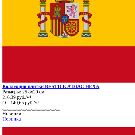
Коллекция плитки BESTILE АТЛАС HEXA
Размеры:
25.8х29 см
216,39
руб.
/
м²
От
140,65
руб.
/
м²
Новинки
Новинка