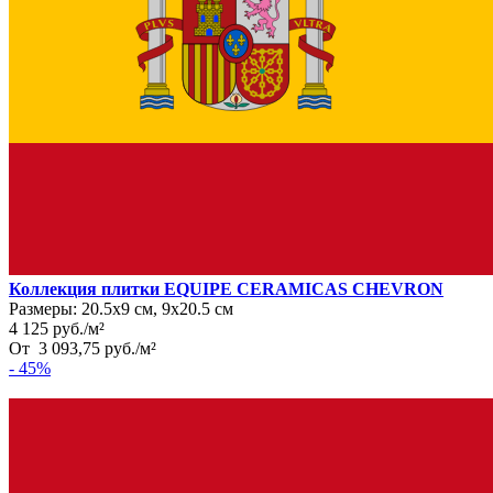
Коллекция плитки EQUIPE CERAMICAS CHEVRON
Размеры:
20.5х9 см, 9х20.5 см
4 125
руб.
/
м²
От
3 093,75
руб.
/
м²
- 45%