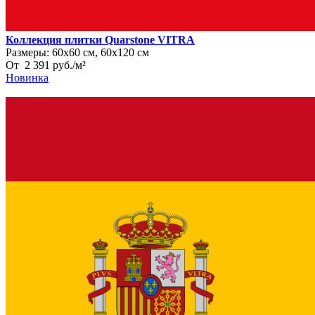
Коллекция плитки Quarstone VITRA
Размеры:
60х60 см, 60х120 см
От
2 391
руб.
/
м²
Новинка