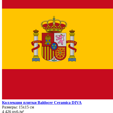
Коллекция плитки Baldocer Ceramica DIVA
Размеры:
15х15 см
4 426
руб.
/
м²