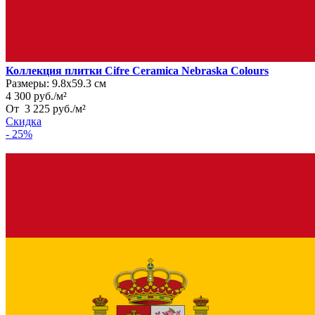
Коллекция плитки Cifre Ceramica Nebraska Colours
Размеры:
9.8х59.3 см
4 300
руб.
/
м²
От
3 225
руб.
/
м²
Скидка
- 25%