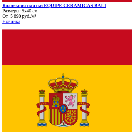
Коллекция плитки EQUIPE CERAMICAS BALI
Размеры:
5х40 см
От
5 898
руб.
/
м²
Новинка