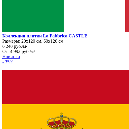
Коллекция плитки La Fabbrica CASTLE
Размеры:
20х120 см, 60х120 см
6 240
руб.
/
м²
От
4 992
руб.
/
м²
Новинка
- 35%