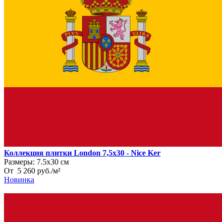
Коллекция плитки London 7,5x30 - Nice Ker
Размеры:
7.5х30 см
От
5 260
руб.
/
м²
Новинка