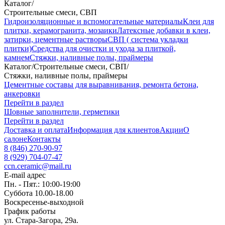
Каталог
/
Строительные смеси, СВП
Гидроизоляционные и вспомогательные материалы
Клеи для
плитки, керамогранита, мозаики
Латексные добавки в клеи,
затирки, цементные растворы
СВП ( система укладки
плитки)
Средства для очистки и ухода за плиткой,
камнем
Стяжки, наливные полы, праймеры
Каталог
/
Строительные смеси, СВП
/
Стяжки, наливные полы, праймеры
Цементные составы для выравнивания, ремонта бетона,
анкеровки
Перейти в раздел
Шовные заполнители, герметики
Перейти в раздел
Доставка и оплата
Информация для клиентов
Акции
О
салоне
Контакты
8 (846) 270-90-97
8 (929) 704-07-47
ccn.ceramic@mail.ru
E-mail адрес
Пн. - Пят.: 10:00-19:00
Суббота 10.00-18.00
Воскресенье-выходной
График работы
ул. Стара-Загора, 29а.