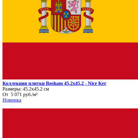
Коллекция плитки Bosham 45,2x45,2 - Nice Ker
Размеры:
45.2х45.2 см
От
5 071
руб.
/
м²
Новинка