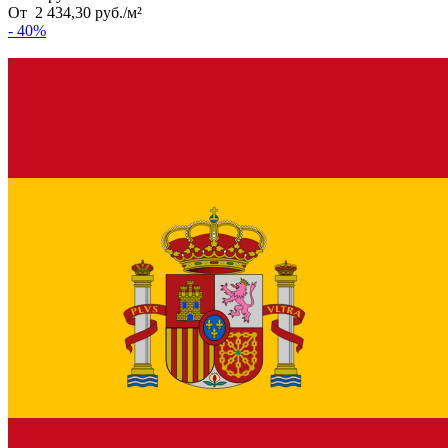
От
2 434,30
руб.
/
м²
- 40%