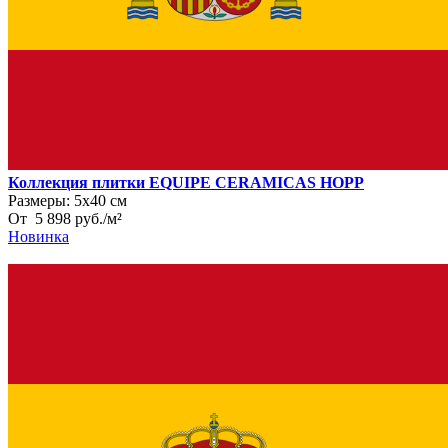
Коллекция плитки EQUIPE CERAMICAS HOPP
Размеры:
5х40 см
От
5 898
руб.
/
м²
Новинка