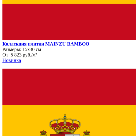
Коллекция плитки MAINZU BAMBOO
Размеры:
15х30 см
От
5 823
руб.
/
м²
Новинка