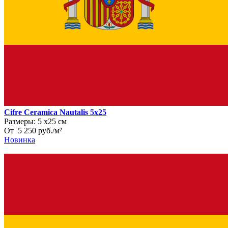
Cifre Ceramica Nautalis 5x25
Размеры:
5 х25 см
От
5 250
руб.
/
м²
Новинка