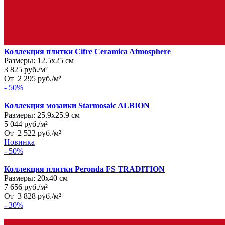
Коллекция плитки Cifre Ceramica Atmosphere
Размеры:
12.5х25 см
3 825
руб.
/
м²
От
2 295
руб.
/
м²
- 50%
Коллекция мозаики Starmosaic ALBION
Размеры:
25.9х25.9 см
5 044
руб.
/
м²
От
2 522
руб.
/
м²
Новинка
- 50%
Коллекция плитки Peronda FS TRADITION
Размеры:
20х40 см
7 656
руб.
/
м²
От
3 828
руб.
/
м²
- 30%