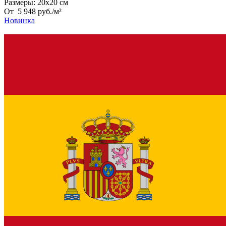
Размеры:
20х20 см
От
5 948
руб.
/
м²
Новинка