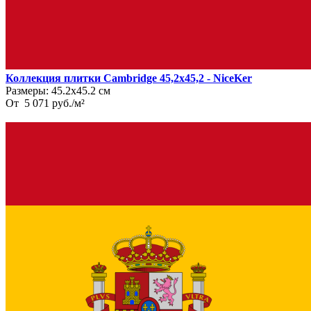
Коллекция плитки Cambridge 45,2x45,2 - NiceKer
Размеры:
45.2х45.2 см
От
5 071
руб.
/
м²