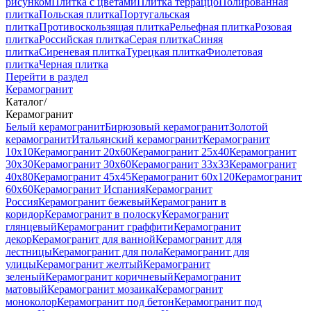
рисунком
Плитка с цветами
Плитка терраццо
Полированная
плитка
Польская плитка
Португальская
плитка
Противоскользящая плитка
Рельефная плитка
Розовая
плитка
Российская плитка
Серая плитка
Синяя
плитка
Сиреневая плитка
Турецкая плитка
Фиолетовая
плитка
Черная плитка
Перейти в раздел
Керамогранит
Каталог
/
Керамогранит
Белый керамогранит
Бирюзовый керамогранит
Золотой
керамогранит
Итальянский керамогранит
Керамогранит
10x10
Керамогранит 20x60
Керамогранит 25x40
Керамогранит
30x30
Керамогранит 30x60
Керамогранит 33x33
Керамогранит
40x80
Керамогранит 45x45
Керамогранит 60x120
Керамогранит
60x60
Керамогранит Испания
Керамогранит
Россия
Керамогранит бежевый
Керамогранит в
коридор
Керамогранит в полоску
Керамогранит
глянцевый
Керамогранит граффити
Керамогранит
декор
Керамогранит для ванной
Керамогранит для
лестницы
Керамогранит для пола
Керамогранит для
улицы
Керамогранит желтый
Керамогранит
зеленый
Керамогранит коричневый
Керамогранит
матовый
Керамогранит мозаика
Керамогранит
моноколор
Керамогранит под бетон
Керамогранит под