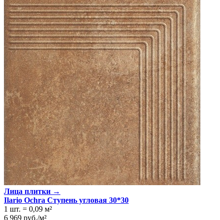
Лица плитки →
Ilario Ochra Ступень угловая 30*30
1 шт.
=
0,09
м²
6 969
руб.
/
м²