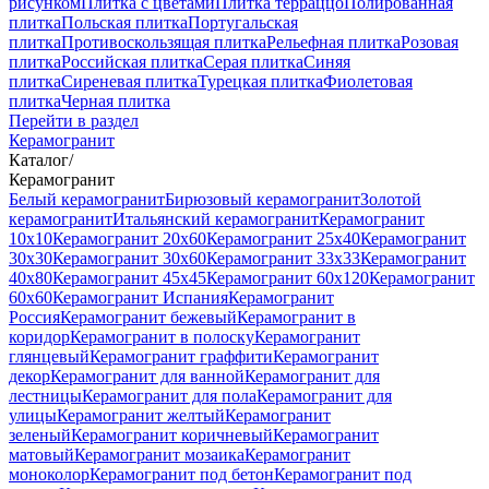
рисунком
Плитка с цветами
Плитка терраццо
Полированная
плитка
Польская плитка
Португальская
плитка
Противоскользящая плитка
Рельефная плитка
Розовая
плитка
Российская плитка
Серая плитка
Синяя
плитка
Сиреневая плитка
Турецкая плитка
Фиолетовая
плитка
Черная плитка
Перейти в раздел
Керамогранит
Каталог
/
Керамогранит
Белый керамогранит
Бирюзовый керамогранит
Золотой
керамогранит
Итальянский керамогранит
Керамогранит
10x10
Керамогранит 20x60
Керамогранит 25x40
Керамогранит
30x30
Керамогранит 30x60
Керамогранит 33x33
Керамогранит
40x80
Керамогранит 45x45
Керамогранит 60x120
Керамогранит
60x60
Керамогранит Испания
Керамогранит
Россия
Керамогранит бежевый
Керамогранит в
коридор
Керамогранит в полоску
Керамогранит
глянцевый
Керамогранит граффити
Керамогранит
декор
Керамогранит для ванной
Керамогранит для
лестницы
Керамогранит для пола
Керамогранит для
улицы
Керамогранит желтый
Керамогранит
зеленый
Керамогранит коричневый
Керамогранит
матовый
Керамогранит мозаика
Керамогранит
моноколор
Керамогранит под бетон
Керамогранит под