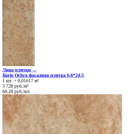
Лица плитки →
Ilario Ochra фасадная плитка 6,6*24,5
1 шт.
=
0,01617
м²
3 728
руб.
/
м²
60,28
руб.
/
шт.