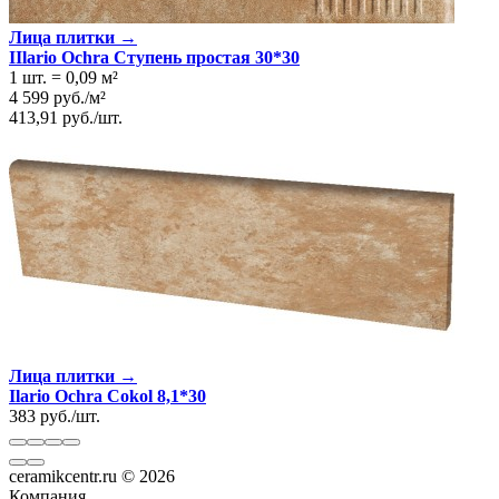
Лица плитки →
IIlario Ochra Ступень простая 30*30
1 шт.
=
0,09
м²
4 599
руб.
/
м²
413,91
руб.
/
шт.
Лица плитки →
Ilario Ochra Cokol 8,1*30
383
руб.
/
шт.
ceramikcentr.ru
© 2026
Компания