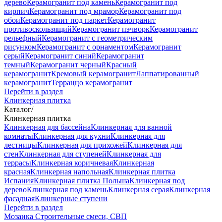
дерево
Керамогранит под камень
Керамогранит под
кирпич
Керамогранит под мрамор
Керамогранит под
обои
Керамогранит под паркет
Керамогранит
противоскользящий
Керамогранит пэчворк
Керамогранит
рельефный
Керамогранит с геометрическим
рисунком
Керамогранит с орнаментом
Керамогранит
серый
Керамогранит синий
Керамогранит
темный
Керамогранит черный
Красный
керамогранит
Кремовый керамогранит
Лаппатированный
керамогранит
Терраццо керамогранит
Перейти в раздел
Клинкерная плитка
Каталог
/
Клинкерная плитка
Клинкерная для бассейна
Клинкерная для ванной
комнаты
Клинкерная для кухни
Клинкерная для
лестницы
Клинкерная для прихожей
Клинкерная для
стен
Клинкерная для ступеней
Клинкерная для
террасы
Клинкерная коричневая
Клинкерная
красная
Клинкерная напольная
Клинкерная плитка
Испания
Клинкерная плитка Польша
Клинкерная под
дерево
Клинкерная под камень
Клинкерная серая
Клинкерная
фасадная
Клинкерные ступени
Перейти в раздел
Мозаика
Строительные смеси, СВП