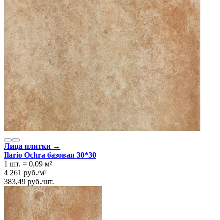
Лица плитки →
Ilario Ochra базовая 30*30
1 шт.
=
0,09
м²
4 261
руб.
/
м²
383,49
руб.
/
шт.