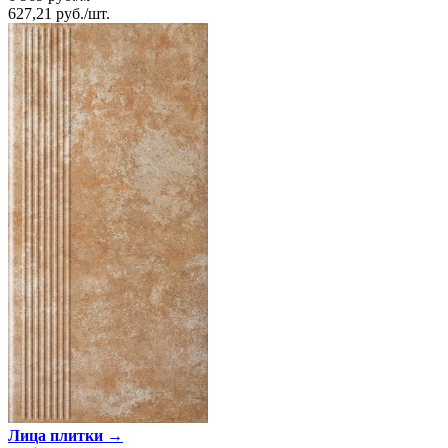
627,21
руб.
/
шт.
Лица плитки →