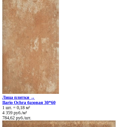
Лица плитки →
Ilario Ochra базовая 30*60
1 шт.
=
0,18
м²
4 359
руб.
/
м²
784,62
руб.
/
шт.