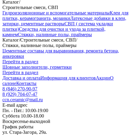
Каталог
/
Строительные смеси, СВП
Гидроизоляционные и вспомогательные материалы
Клеи для
плитки, керамогранита, мозаики
Латексные добавки в клеи,
затирки, цементные растворы
СВП ( система укладки
плитки)
Средства для очистки и ухода за плиткой,
камнем
Стяжки, наливные полы, праймеры
Каталог
/
Строительные смеси, СВП
/
Стяжки, наливные полы, праймеры
Цементные составы для выравнивания, ремонта бетона,
анкеровки
Перейти в раздел
Шовные заполнители, герметики
Перейти в раздел
Доставка и оплата
Информация для клиентов
Акции
О
салоне
Контакты
8 (846) 270-90-97
8 (929) 704-07-47
ccn.ceramic@mail.ru
E-mail адрес
Пн. - Пят.: 10:00-19:00
Суббота 10.00-18.00
Воскресенье-выходной
График работы
ул. Стара-Загора, 29а.