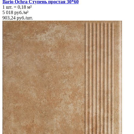
Ilario Ochra Ступень простая 30*60
1 шт.
=
0,18
м²
5 018
руб.
/
м²
903,24
руб.
/
шт.