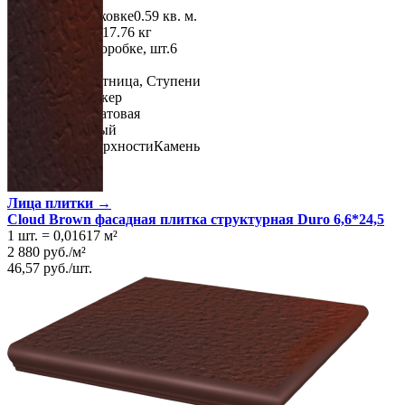
Площадь в упаковке
0.59 кв. м.
Вес 1 упаковки
17.76 кг
Количество в коробке, шт.
6
Свойства
Назначение
Лестница, Ступени
Материал
Клинкер
Поверхность
Матовая
Цвет
Коричневый
Имитация поверхности
Камень
Лица плитки →
Cloud Brown фасадная плитка структурная Duro 6,6*24,5
1 шт.
=
0,01617
м²
2 880
руб.
/
м²
46,57
руб.
/
шт.