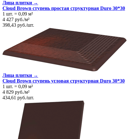
Лица плитки →
Cloud Brown ступень простая структурная Duro 30*30
1 шт.
=
0,09
м²
4 427
руб.
/
м²
398,43
руб.
/
шт.
Лица плитки →
Cloud Brown ступень угловая структурная Duro 30*30
1 шт.
=
0,09
м²
4 829
руб.
/
м²
434,61
руб.
/
шт.