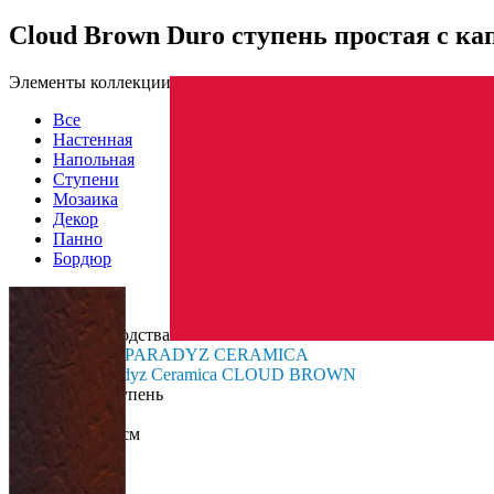
Cloud Brown Duro ступень простая с к
Элементы коллекции
Все
Настенная
Напольная
Ступени
Мозаика
Декор
Панно
Бордюр
Страна производства
Производитель
PARADYZ CERAMICA
Коллекция
Paradyz Ceramica CLOUD BROWN
Тип плитки
Ступень
Размеры
Размеры
30х33 см
Толщина
11 мм
Ширина
30 см
Длина
33 см