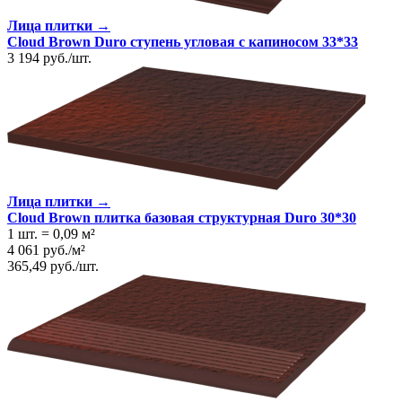
Лица плитки →
Cloud Brown Duro ступень угловая с капиносом 33*33
3 194
руб.
/
шт.
Лица плитки →
Cloud Brown плитка базовая структурная Duro 30*30
1 шт.
=
0,09
м²
4 061
руб.
/
м²
365,49
руб.
/
шт.