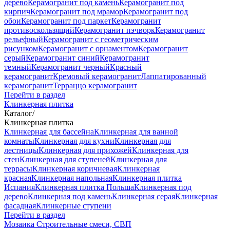
дерево
Керамогранит под камень
Керамогранит под
кирпич
Керамогранит под мрамор
Керамогранит под
обои
Керамогранит под паркет
Керамогранит
противоскользящий
Керамогранит пэчворк
Керамогранит
рельефный
Керамогранит с геометрическим
рисунком
Керамогранит с орнаментом
Керамогранит
серый
Керамогранит синий
Керамогранит
темный
Керамогранит черный
Красный
керамогранит
Кремовый керамогранит
Лаппатированный
керамогранит
Терраццо керамогранит
Перейти в раздел
Клинкерная плитка
Каталог
/
Клинкерная плитка
Клинкерная для бассейна
Клинкерная для ванной
комнаты
Клинкерная для кухни
Клинкерная для
лестницы
Клинкерная для прихожей
Клинкерная для
стен
Клинкерная для ступеней
Клинкерная для
террасы
Клинкерная коричневая
Клинкерная
красная
Клинкерная напольная
Клинкерная плитка
Испания
Клинкерная плитка Польша
Клинкерная под
дерево
Клинкерная под камень
Клинкерная серая
Клинкерная
фасадная
Клинкерные ступени
Перейти в раздел
Мозаика
Строительные смеси, СВП