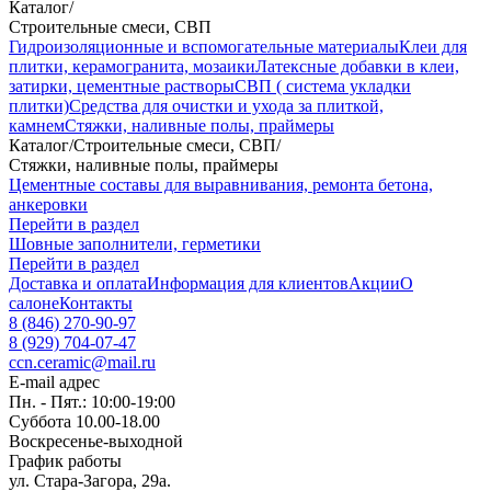
Каталог
/
Строительные смеси, СВП
Гидроизоляционные и вспомогательные материалы
Клеи для
плитки, керамогранита, мозаики
Латексные добавки в клеи,
затирки, цементные растворы
СВП ( система укладки
плитки)
Средства для очистки и ухода за плиткой,
камнем
Стяжки, наливные полы, праймеры
Каталог
/
Строительные смеси, СВП
/
Стяжки, наливные полы, праймеры
Цементные составы для выравнивания, ремонта бетона,
анкеровки
Перейти в раздел
Шовные заполнители, герметики
Перейти в раздел
Доставка и оплата
Информация для клиентов
Акции
О
салоне
Контакты
8 (846) 270-90-97
8 (929) 704-07-47
ccn.ceramic@mail.ru
E-mail адрес
Пн. - Пят.: 10:00-19:00
Суббота 10.00-18.00
Воскресенье-выходной
График работы
ул. Стара-Загора, 29а.