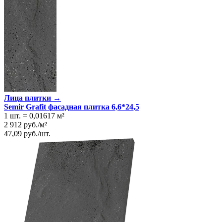
Лица плитки →
Semir Grafit фасадная плитка 6,6*24,5
1 шт.
=
0,01617
м²
2 912
руб.
/
м²
47,09
руб.
/
шт.