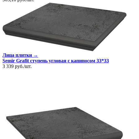
Лица плитки →
Semir Grafit ступень угловая с капиносом 33*33
3 339
руб.
/
шт.