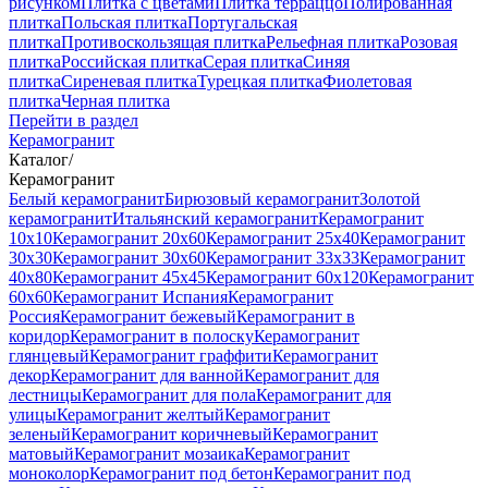
рисунком
Плитка с цветами
Плитка терраццо
Полированная
плитка
Польская плитка
Португальская
плитка
Противоскользящая плитка
Рельефная плитка
Розовая
плитка
Российская плитка
Серая плитка
Синяя
плитка
Сиреневая плитка
Турецкая плитка
Фиолетовая
плитка
Черная плитка
Перейти в раздел
Керамогранит
Каталог
/
Керамогранит
Белый керамогранит
Бирюзовый керамогранит
Золотой
керамогранит
Итальянский керамогранит
Керамогранит
10x10
Керамогранит 20x60
Керамогранит 25x40
Керамогранит
30x30
Керамогранит 30x60
Керамогранит 33x33
Керамогранит
40x80
Керамогранит 45x45
Керамогранит 60x120
Керамогранит
60x60
Керамогранит Испания
Керамогранит
Россия
Керамогранит бежевый
Керамогранит в
коридор
Керамогранит в полоску
Керамогранит
глянцевый
Керамогранит граффити
Керамогранит
декор
Керамогранит для ванной
Керамогранит для
лестницы
Керамогранит для пола
Керамогранит для
улицы
Керамогранит желтый
Керамогранит
зеленый
Керамогранит коричневый
Керамогранит
матовый
Керамогранит мозаика
Керамогранит
моноколор
Керамогранит под бетон
Керамогранит под