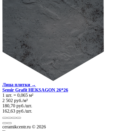
Лица плитки →
Semir Grafit HEKSAGON 26*26
1 шт.
=
0,065
м²
2 502
руб.
/
м²
180,70
руб.
/
шт.
162,63
руб.
/
шт.
ceramikcentr.ru
© 2026