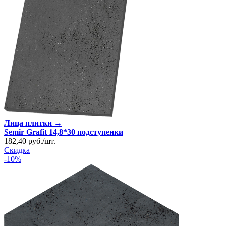
Лица плитки →
Semir Grafit 14,8*30 подступенки
182,40
руб.
/
шт.
Скидка
-10%