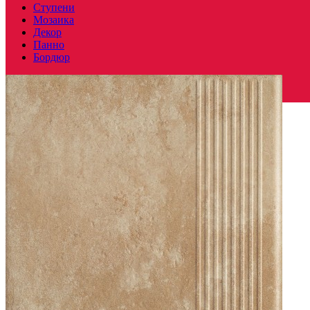
Ступени
Мозаика
Декор
Панно
Бордюр
Польша
Производитель
PARADYZ CERAMICA
Коллекция
Paradyz Ceramica ILARIO BEIGE
Тип плитки
Ступень
Размеры
Размеры
14.8х30 см
Толщина
11 мм
Ширина
14.8 см
Длина
30 см
Площадь в упаковке
0.89 кв. м.
Вес 1 упаковки
22 кг
Количество в коробке, шт.
20
Свойства
Назначение
Лестница
Материал
Клинкер
Поверхность
Матовая