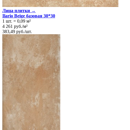
Лица плитки →
Ilario Beige базовая 30*30
1 шт.
=
0,09
м²
4 261
руб.
/
м²
383,49
руб.
/
шт.