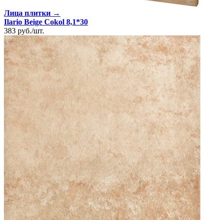
Лица плитки →
Ilario Beige Cokol 8,1*30
383
руб.
/
шт.