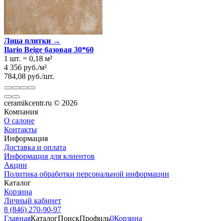
Лица плитки →
Ilario Beige базовая 30*60
1 шт.
=
0,18
м²
4 356
руб.
/
м²
784,08
руб.
/
шт.
ceramikcentr.ru
© 2026
Компания
О салоне
Контакты
Информация
Доставка и оплата
Информация для клиентов
Акции
Политика обработки персональной информации
Каталог
Корзина
Личный кабинет
8 (846) 270-90-97
Главная
Каталог
Поиск
Профиль
0
Корзина