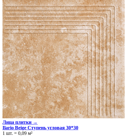
Лица плитки →
Ilario Beige Ступень угловая 30*30
1 шт.
=
0,09
м²