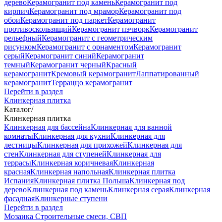
дерево
Керамогранит под камень
Керамогранит под
кирпич
Керамогранит под мрамор
Керамогранит под
обои
Керамогранит под паркет
Керамогранит
противоскользящий
Керамогранит пэчворк
Керамогранит
рельефный
Керамогранит с геометрическим
рисунком
Керамогранит с орнаментом
Керамогранит
серый
Керамогранит синий
Керамогранит
темный
Керамогранит черный
Красный
керамогранит
Кремовый керамогранит
Лаппатированный
керамогранит
Терраццо керамогранит
Перейти в раздел
Клинкерная плитка
Каталог
/
Клинкерная плитка
Клинкерная для бассейна
Клинкерная для ванной
комнаты
Клинкерная для кухни
Клинкерная для
лестницы
Клинкерная для прихожей
Клинкерная для
стен
Клинкерная для ступеней
Клинкерная для
террасы
Клинкерная коричневая
Клинкерная
красная
Клинкерная напольная
Клинкерная плитка
Испания
Клинкерная плитка Польша
Клинкерная под
дерево
Клинкерная под камень
Клинкерная серая
Клинкерная
фасадная
Клинкерные ступени
Перейти в раздел
Мозаика
Строительные смеси, СВП