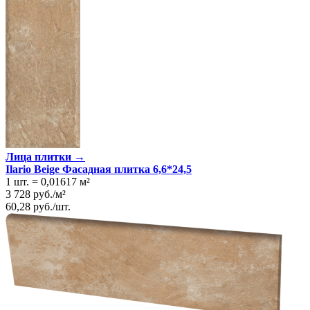
Лица плитки →
Ilario Beige Фасадная плитка 6,6*24,5
1 шт.
=
0,01617
м²
3 728
руб.
/
м²
60,28
руб.
/
шт.