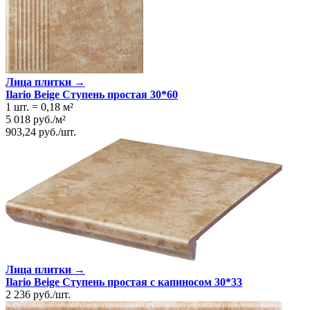
Лица плитки →
Ilario Beige Ступень простая 30*60
1 шт.
=
0,18
м²
5 018
руб.
/
м²
903,24
руб.
/
шт.
Лица плитки →
Ilario Beige Ступень простая с капиносом 30*33
2 236
руб.
/
шт.