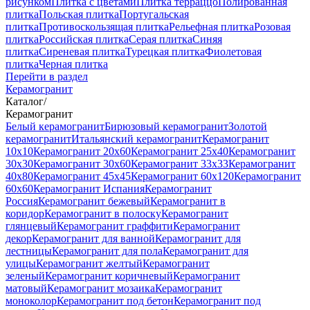
рисунком
Плитка с цветами
Плитка терраццо
Полированная
плитка
Польская плитка
Португальская
плитка
Противоскользящая плитка
Рельефная плитка
Розовая
плитка
Российская плитка
Серая плитка
Синяя
плитка
Сиреневая плитка
Турецкая плитка
Фиолетовая
плитка
Черная плитка
Перейти в раздел
Керамогранит
Каталог
/
Керамогранит
Белый керамогранит
Бирюзовый керамогранит
Золотой
керамогранит
Итальянский керамогранит
Керамогранит
10x10
Керамогранит 20x60
Керамогранит 25x40
Керамогранит
30x30
Керамогранит 30x60
Керамогранит 33x33
Керамогранит
40x80
Керамогранит 45x45
Керамогранит 60x120
Керамогранит
60x60
Керамогранит Испания
Керамогранит
Россия
Керамогранит бежевый
Керамогранит в
коридор
Керамогранит в полоску
Керамогранит
глянцевый
Керамогранит граффити
Керамогранит
декор
Керамогранит для ванной
Керамогранит для
лестницы
Керамогранит для пола
Керамогранит для
улицы
Керамогранит желтый
Керамогранит
зеленый
Керамогранит коричневый
Керамогранит
матовый
Керамогранит мозаика
Керамогранит
моноколор
Керамогранит под бетон
Керамогранит под