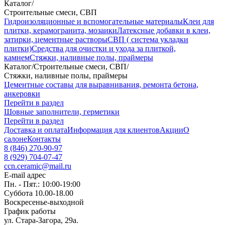
Каталог
/
Строительные смеси, СВП
Гидроизоляционные и вспомогательные материалы
Клеи для
плитки, керамогранита, мозаики
Латексные добавки в клеи,
затирки, цементные растворы
СВП ( система укладки
плитки)
Средства для очистки и ухода за плиткой,
камнем
Стяжки, наливные полы, праймеры
Каталог
/
Строительные смеси, СВП
/
Стяжки, наливные полы, праймеры
Цементные составы для выравнивания, ремонта бетона,
анкеровки
Перейти в раздел
Шовные заполнители, герметики
Перейти в раздел
Доставка и оплата
Информация для клиентов
Акции
О
салоне
Контакты
8 (846) 270-90-97
8 (929) 704-07-47
ccn.ceramic@mail.ru
E-mail адрес
Пн. - Пят.: 10:00-19:00
Суббота 10.00-18.00
Воскресенье-выходной
График работы
ул. Стара-Загора, 29а.