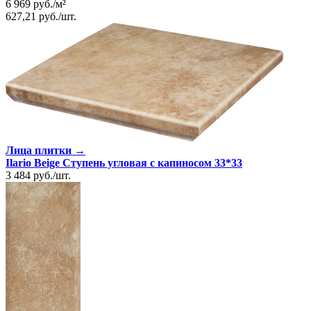
6 969
руб.
/
м²
627,21
руб.
/
шт.
Лица плитки →
Ilario Beige Ступень угловая с капиносом 33*33
3 484
руб.
/
шт.