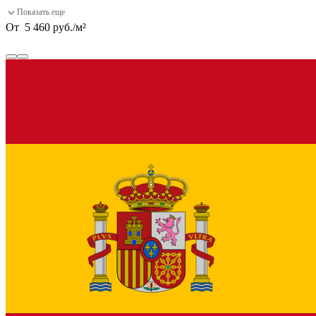
От
5 460
руб.
/
м²