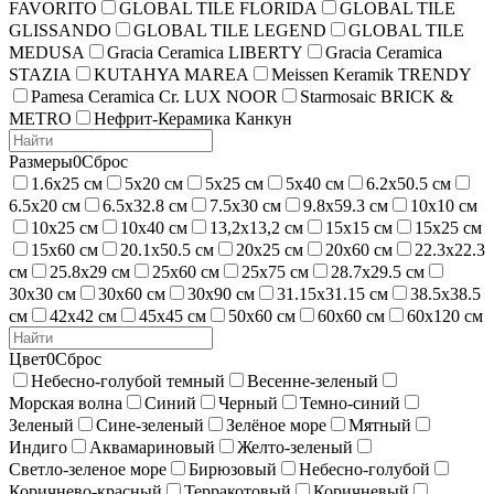
FAVORITO
GLOBAL TILE FLORIDA
GLOBAL TILE
GLISSANDO
GLOBAL TILE LEGEND
GLOBAL TILE
MEDUSA
Gracia Ceramica LIBERTY
Gracia Ceramica
STAZIA
KUTAHYA MAREA
Meissen Keramik TRENDY
Pamesa Ceramica Cr. LUX NOOR
Starmosaic BRICK &
METRO
Нефрит-Керамика Канкун
Размеры
0
Сброс
1.6х25 см
5х20 см
5х25 см
5х40 см
6.2х50.5 см
6.5х20 см
6.5х32.8 см
7.5х30 см
9.8х59.3 см
10х10 см
10х25 см
10х40 см
13,2х13,2 см
15х15 см
15х25 см
15х60 см
20.1х50.5 см
20х25 см
20х60 см
22.3х22.3
см
25.8х29 см
25х60 см
25х75 см
28.7х29.5 см
30х30 см
30х60 см
30х90 см
31.15х31.15 см
38.5х38.5
см
42х42 см
45х45 см
50х60 см
60х60 см
60х120 см
Цвет
0
Сброс
Небесно-голубой темный
Весенне-зеленый
Морская волна
Синий
Черный
Темно-синий
Зеленый
Сине-зеленый
Зелёное море
Мятный
Индиго
Аквамариновый
Желто-зеленый
Светло-зеленое море
Бирюзовый
Небесно-голубой
Коричнево-красный
Терракотовый
Коричневый