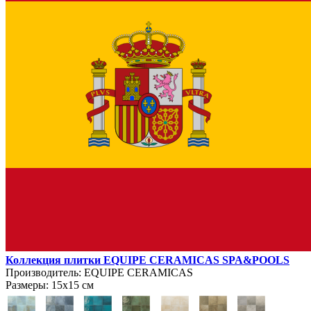
Коллекция плитки EQUIPE CERAMICAS SPA&POOLS
Производитель:
EQUIPE CERAMICAS
Размеры:
15х15 см