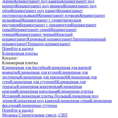
дерево
Керамогранит под камень
Керамогранит под
кирпич
Керамогранит под мрамор
Керамогранит под
обои
Керамогранит под паркет
Керамогранит
противоскользящий
Керамогранит пэчворк
Керамогранит
рельефный
Керамогранит с геометрическим
рисунком
Керамогранит с орнаментом
Керамогранит
серый
Керамогранит синий
Керамогранит
темный
Керамогранит черный
Красный
керамогранит
Кремовый керамогранит
Лаппатированный
керамогранит
Терраццо керамогранит
Перейти в раздел
Клинкерная плитка
Каталог
/
Клинкерная плитка
Клинкерная для бассейна
Клинкерная для ванной
комнаты
Клинкерная для кухни
Клинкерная для
лестницы
Клинкерная для прихожей
Клинкерная для
стен
Клинкерная для ступеней
Клинкерная для
террасы
Клинкерная коричневая
Клинкерная
красная
Клинкерная напольная
Клинкерная плитка
Испания
Клинкерная плитка Польша
Клинкерная под
дерево
Клинкерная под камень
Клинкерная серая
Клинкерная
фасадная
Клинкерные ступени
Перейти в раздел
Мозаика
Строительные смеси, СВП