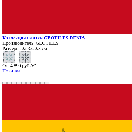
Коллекция плитки GEOTILES DENIA
Производитель:
GEOTILES
Размеры:
22.3х22.3 см
От
4 890
руб.
/
м²
Новинка