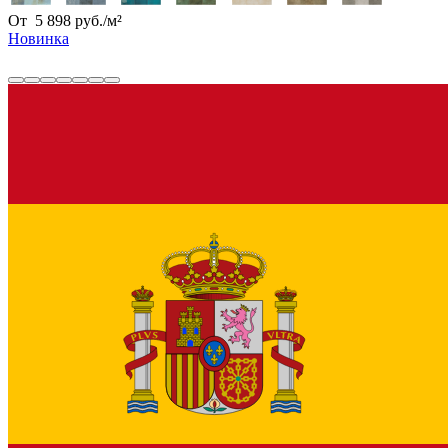
От
5 898
руб.
/
м²
Новинка