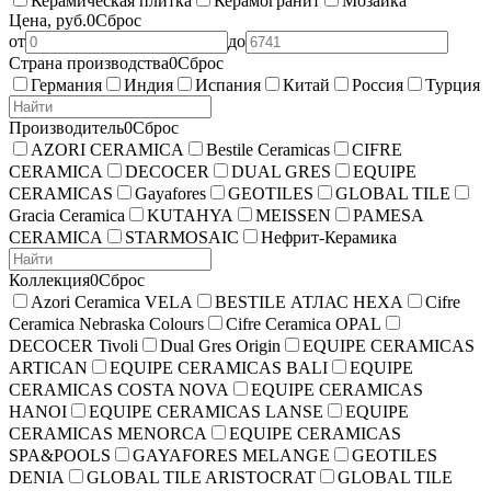
Керамическая плитка
Керамогранит
Мозаика
Цена, руб.
0
Сброс
от
до
Страна производства
0
Сброс
Германия
Индия
Испания
Китай
Россия
Турция
Производитель
0
Сброс
AZORI CERAMICA
Bestile Ceramicas
CIFRE
CERAMICA
DECOCER
DUAL GRES
EQUIPE
CERAMICAS
Gayafores
GEOTILES
GLOBAL TILE
Gracia Ceramica
KUTAHYA
MEISSEN
PAMESA
CERAMICA
STARMOSAIC
Нефрит-Керамика
Коллекция
0
Сброс
Azori Ceramica VELA
BESTILE АТЛАС HEXA
Cifre
Ceramica Nebraska Colours
Cifre Ceramica OPAL
DECOCER Tivoli
Dual Gres Origin
EQUIPE CERAMICAS
ARTICAN
EQUIPE CERAMICAS BALI
EQUIPE
CERAMICAS COSTA NOVA
EQUIPE CERAMICAS
HANOI
EQUIPE CERAMICAS LANSE
EQUIPE
CERAMICAS MENORCA
EQUIPE CERAMICAS
SPA&POOLS
GAYAFORES MELANGE
GEOTILES
DENIA
GLOBAL TILE ARISTOCRAT
GLOBAL TILE