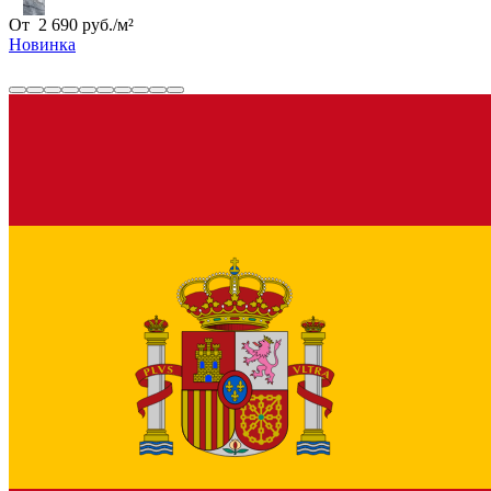
От
2 690
руб.
/
м²
Новинка