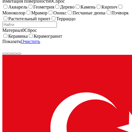
Имитация поверхности
0
Сброс
Акварель
Геометрия
Дерево
Камень
Кирпич
Моноколор
Мрамор
Оникс
Песчаные дюны
Пэчворк
Растительный принт
Терраццо
Материал
0
Сброс
Керамика
Керамогранит
Показать
Очистить