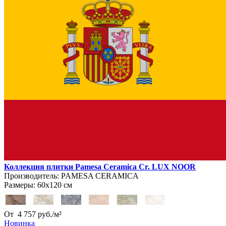
Коллекция плитки Pamesa Ceramica Cr. LUX NOOR
Производитель:
PAMESA CERAMICA
Размеры:
60х120 см
От
4 757
руб.
/
м²
Новинка