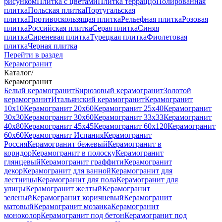
рисунком
Плитка с цветами
Плитка терраццо
Полированная
плитка
Польская плитка
Португальская
плитка
Противоскользящая плитка
Рельефная плитка
Розовая
плитка
Российская плитка
Серая плитка
Синяя
плитка
Сиреневая плитка
Турецкая плитка
Фиолетовая
плитка
Черная плитка
Перейти в раздел
Керамогранит
Каталог
/
Керамогранит
Белый керамогранит
Бирюзовый керамогранит
Золотой
керамогранит
Итальянский керамогранит
Керамогранит
10x10
Керамогранит 20x60
Керамогранит 25x40
Керамогранит
30x30
Керамогранит 30x60
Керамогранит 33x33
Керамогранит
40x80
Керамогранит 45x45
Керамогранит 60x120
Керамогранит
60x60
Керамогранит Испания
Керамогранит
Россия
Керамогранит бежевый
Керамогранит в
коридор
Керамогранит в полоску
Керамогранит
глянцевый
Керамогранит граффити
Керамогранит
декор
Керамогранит для ванной
Керамогранит для
лестницы
Керамогранит для пола
Керамогранит для
улицы
Керамогранит желтый
Керамогранит
зеленый
Керамогранит коричневый
Керамогранит
матовый
Керамогранит мозаика
Керамогранит
моноколор
Керамогранит под бетон
Керамогранит под