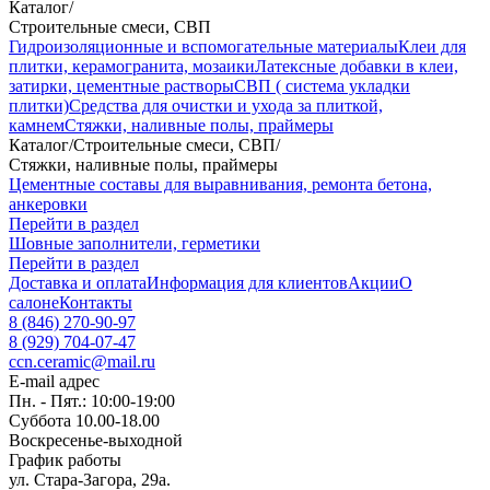
Каталог
/
Строительные смеси, СВП
Гидроизоляционные и вспомогательные материалы
Клеи для
плитки, керамогранита, мозаики
Латексные добавки в клеи,
затирки, цементные растворы
СВП ( система укладки
плитки)
Средства для очистки и ухода за плиткой,
камнем
Стяжки, наливные полы, праймеры
Каталог
/
Строительные смеси, СВП
/
Стяжки, наливные полы, праймеры
Цементные составы для выравнивания, ремонта бетона,
анкеровки
Перейти в раздел
Шовные заполнители, герметики
Перейти в раздел
Доставка и оплата
Информация для клиентов
Акции
О
салоне
Контакты
8 (846) 270-90-97
8 (929) 704-07-47
ccn.ceramic@mail.ru
E-mail адрес
Пн. - Пят.: 10:00-19:00
Суббота 10.00-18.00
Воскресенье-выходной
График работы
ул. Стара-Загора, 29а.