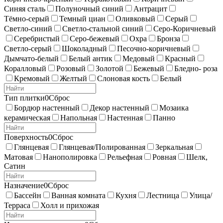
Синяя сталь
Полуночный синий
Антрацит
Тёмно-серый
Темный циан
Оливковый
Серый
Светло-синий
Светло-стальной синий
Серо-Коричневый
Серебристый
Серо-бежевый
Охра
Бронза
Светло-серый
Шоколадный
Песочно-коричневый
Дымчато-белый
Белый антик
Медовый
Красный
Коралловый
Розовый
Золотой
Бежевый
Бледно- роза
Кремовый
Желтый
Слоновая кость
Белый
Тип плитки
0
Сброс
Бордюр настенный
Декор настенный
Мозаика
керамическая
Напольная
Настенная
Панно
Поверхность
0
Сброс
Глянцевая
Глянцевая/Полированная
Зеркальная
Матовая
Нанополировка
Рельефная
Ровная
Шелк,
Сатин
Назначение
0
Сброс
Бассейн
Ванная комната
Кухня
Лестница
Улица/
Терраса
Холл и прихожая