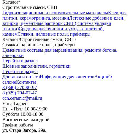
Каталог
/
Строительные смеси, СВП
Гидроизоляционные и вспомогательные материалы
Клеи для
плитки, керамогранита, мозаики
Латексные добавки в клеи,
затирки, цементные растворы
СВП ( система укладки
плитки)
Средства для очистки и ухода за плиткой,
камнем
Стяжки, наливные полы, праймеры
Каталог
/
Строительные смеси, СВП
/
Стяжки, наливные полы, праймеры
Цементные составы для выравнивания, ремонта бетона,
анкеровки
Перейти в раздел
Шовные заполнители, герметики
Перейти в раздел
Доставка и оплата
Информация для клиентов
Акции
О
салоне
Контакты
8 (846) 270-90-97
8 (929) 704-07-47
ccn.ceramic@mail.ru
E-mail адрес
Пн. - Пят.: 10:00-19:00
Суббота 10.00-18.00
Воскресенье-выходной
График работы
ул. Стара-Загора, 29а.