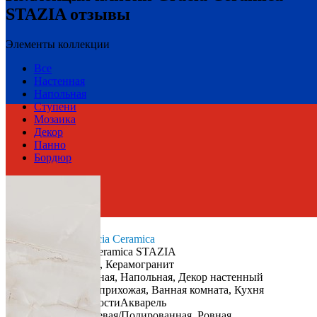
STAZIA отзывы
Элементы коллекции
Все
Настенная
Напольная
Ступени
Мозаика
Декор
Панно
Бордюр
Россия
Производитель
Gracia Ceramica
Коллекция
Gracia Ceramica STAZIA
Материал
Керамика, Керамогранит
Тип плитки
Настенная, Напольная, Декор настенный
Назначение
Холл и прихожая, Ванная комната, Кухня
Имитация поверхности
Акварель
Поверхность
Глянцевая/Полированная, Ровная