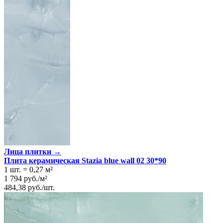
Лица плитки →
Плита керамическая Stazia blue wall 02 30*90
1 шт.
=
0,27
м²
1 794
руб.
/
м²
484,38
руб.
/
шт.