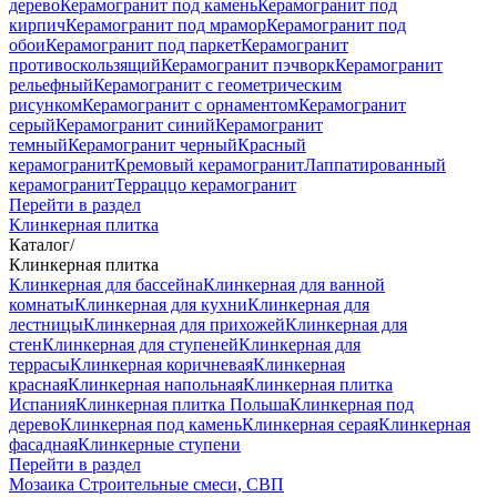
дерево
Керамогранит под камень
Керамогранит под
кирпич
Керамогранит под мрамор
Керамогранит под
обои
Керамогранит под паркет
Керамогранит
противоскользящий
Керамогранит пэчворк
Керамогранит
рельефный
Керамогранит с геометрическим
рисунком
Керамогранит с орнаментом
Керамогранит
серый
Керамогранит синий
Керамогранит
темный
Керамогранит черный
Красный
керамогранит
Кремовый керамогранит
Лаппатированный
керамогранит
Терраццо керамогранит
Перейти в раздел
Клинкерная плитка
Каталог
/
Клинкерная плитка
Клинкерная для бассейна
Клинкерная для ванной
комнаты
Клинкерная для кухни
Клинкерная для
лестницы
Клинкерная для прихожей
Клинкерная для
стен
Клинкерная для ступеней
Клинкерная для
террасы
Клинкерная коричневая
Клинкерная
красная
Клинкерная напольная
Клинкерная плитка
Испания
Клинкерная плитка Польша
Клинкерная под
дерево
Клинкерная под камень
Клинкерная серая
Клинкерная
фасадная
Клинкерные ступени
Перейти в раздел
Мозаика
Строительные смеси, СВП