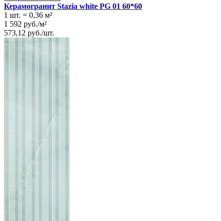
Керамогранит Stazia white PG 01 60*60
1 шт.
=
0,36
м²
1 592
руб.
/
м²
573,12
руб.
/
шт.