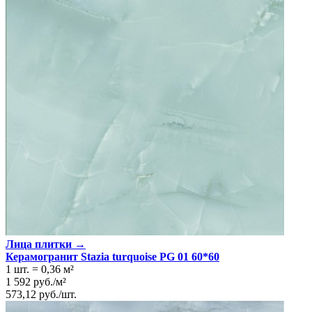
Лица плитки →
Керамогранит Stazia turquoise PG 01 60*60
1 шт.
=
0,36
м²
1 592
руб.
/
м²
573,12
руб.
/
шт.