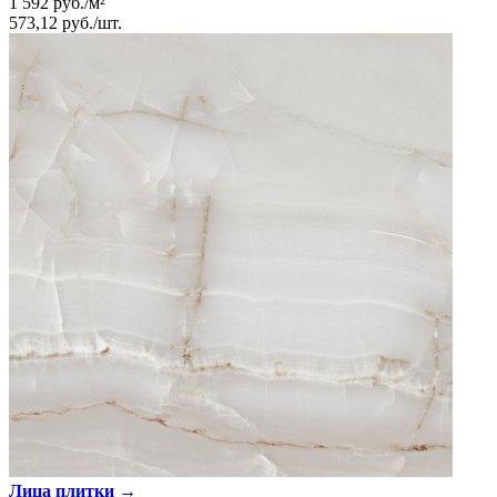
1 592
руб.
/
м²
573,12
руб.
/
шт.
Лица плитки →