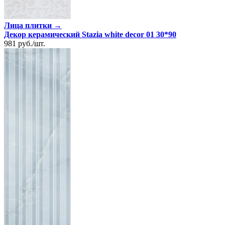
Лица плитки →
Декор керамический Stazia white decor 01 30*90
981
руб.
/
шт.