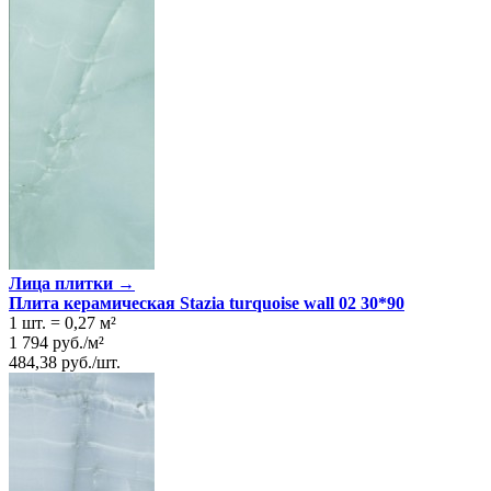
Лица плитки →
Плита керамическая Stazia turquoise wall 02 30*90
1 шт.
=
0,27
м²
1 794
руб.
/
м²
484,38
руб.
/
шт.