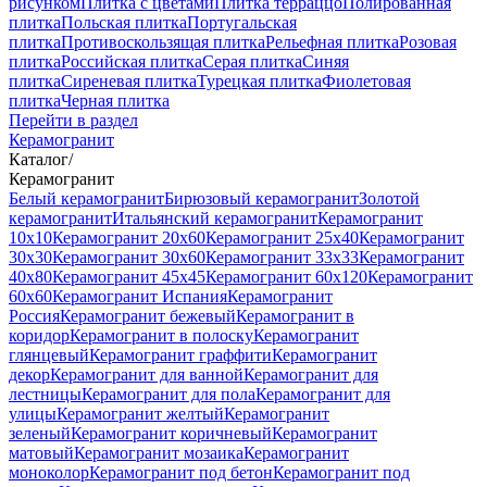
рисунком
Плитка с цветами
Плитка терраццо
Полированная
плитка
Польская плитка
Португальская
плитка
Противоскользящая плитка
Рельефная плитка
Розовая
плитка
Российская плитка
Серая плитка
Синяя
плитка
Сиреневая плитка
Турецкая плитка
Фиолетовая
плитка
Черная плитка
Перейти в раздел
Керамогранит
Каталог
/
Керамогранит
Белый керамогранит
Бирюзовый керамогранит
Золотой
керамогранит
Итальянский керамогранит
Керамогранит
10x10
Керамогранит 20x60
Керамогранит 25x40
Керамогранит
30x30
Керамогранит 30x60
Керамогранит 33x33
Керамогранит
40x80
Керамогранит 45x45
Керамогранит 60x120
Керамогранит
60x60
Керамогранит Испания
Керамогранит
Россия
Керамогранит бежевый
Керамогранит в
коридор
Керамогранит в полоску
Керамогранит
глянцевый
Керамогранит граффити
Керамогранит
декор
Керамогранит для ванной
Керамогранит для
лестницы
Керамогранит для пола
Керамогранит для
улицы
Керамогранит желтый
Керамогранит
зеленый
Керамогранит коричневый
Керамогранит
матовый
Керамогранит мозаика
Керамогранит
моноколор
Керамогранит под бетон
Керамогранит под