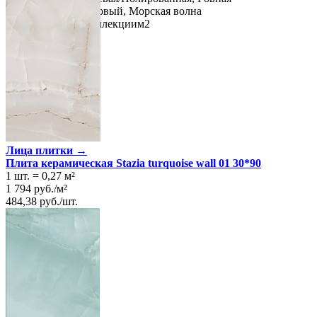
Цвет
Белый
,
Бирюзовый
,
Морская волна
Единица измер. коллекции
м2
Лица плитки →
Плита керамическая Stazia turquoise wall 01 30*90
1 шт.
=
0,27
м²
1 794
руб.
/
м²
484,38
руб.
/
шт.