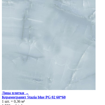
Лица плитки →
Керамогранит Stazia blue PG 02 60*60
1 шт.
=
0,36
м²