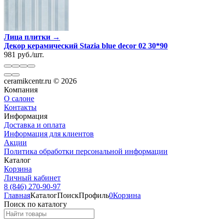
Лица плитки →
Декор керамический Stazia blue decor 02 30*90
981
руб.
/
шт.
ceramikcentr.ru
© 2026
Компания
О салоне
Контакты
Информация
Доставка и оплата
Информация для клиентов
Акции
Политика обработки персональной информации
Каталог
Корзина
Личный кабинет
8 (846) 270-90-97
Главная
Каталог
Поиск
Профиль
0
Корзина
Поиск по каталогу