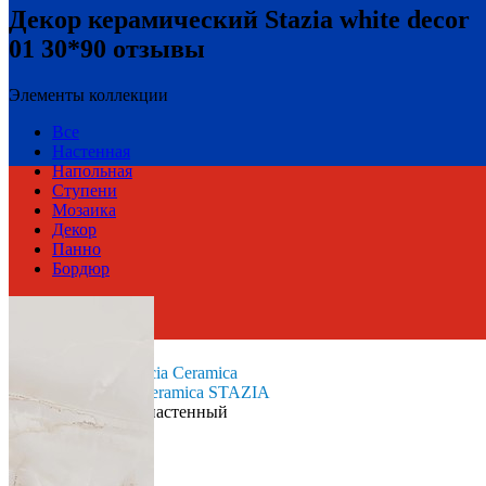
Декор керамический Stazia white decor
01 30*90 отзывы
Элементы коллекции
Все
Настенная
Напольная
Ступени
Мозаика
Декор
Панно
Бордюр
Россия
Производитель
Gracia Ceramica
Коллекция
Gracia Ceramica STAZIA
Тип плитки
Декор настенный
Размеры
Размеры
30х90 см
Толщина
10 мм