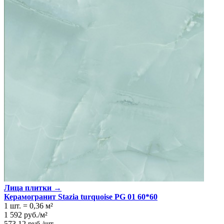
Лица плитки →
Керамогранит Stazia turquoise PG 01 60*60
1 шт.
=
0,36
м²
1 592
руб.
/
м²
573,12
руб.
/
шт.