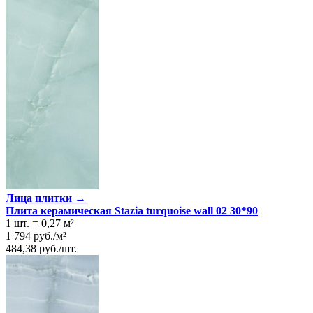
Лица плитки →
Плита керамическая Stazia turquoise wall 02 30*90
1 шт.
=
0,27
м²
1 794
руб.
/
м²
484,38
руб.
/
шт.