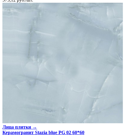
Лица плитки →
Керамогранит Stazia blue PG 02 60*60