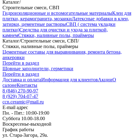
Каталог
/
Строительные смеси, СВП
Гидроизоляционные и вспомогательные материалы
Клеи для
плитки, керамогранита, мозаики
Латексные добавки в клеи,
затирки, цементные растворы
СВП ( система укладки
плитки)
Средства для очистки и ухода за плиткой,
камнем
Стяжки, наливные полы, праймеры
Каталог
/
Строительные смеси, СВП
/
Стяжки, наливные полы, праймеры
Цементные составы для выравнивания, ремонта бетона,
анкеровки
Перейти в раздел
Шовные заполнители, герметики
Перейти в раздел
Доставка и оплата
Информация для клиентов
Акции
О
салоне
Контакты
8 (846) 270-90-97
8 (929) 704-07-47
ccn.ceramic@mail.ru
E-mail адрес
Пн. - Пят.: 10:00-19:00
Суббота 10.00-18.00
Воскресенье-выходной
График работы
ул. Стара-Загора, 29а.