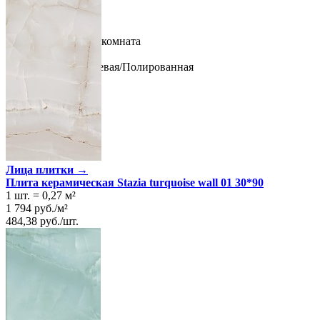
Ширина
30 см
Длина
90 см
Свойства
Назначение
Ванная комната
Материал
Керамика
Поверхность
Глянцевая/Полированная
Цвет
Белый
Лица плитки →
Плита керамическая Stazia turquoise wall 01 30*90
1 шт.
=
0,27
м²
1 794
руб.
/
м²
484,38
руб.
/
шт.