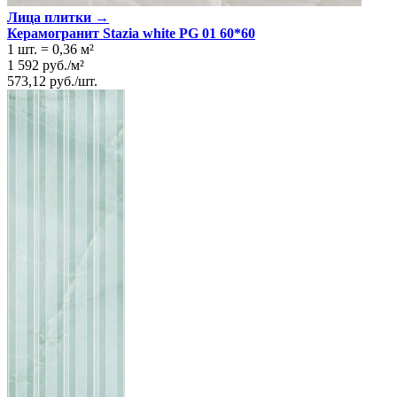
Лица плитки →
Керамогранит Stazia white PG 01 60*60
1 шт.
=
0,36
м²
1 592
руб.
/
м²
573,12
руб.
/
шт.