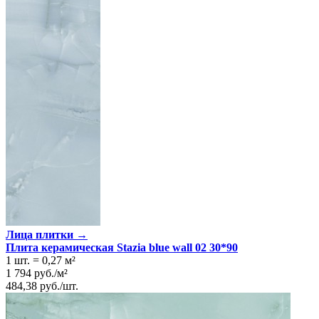
Лица плитки →
Плита керамическая Stazia blue wall 02 30*90
1 шт.
=
0,27
м²
1 794
руб.
/
м²
484,38
руб.
/
шт.