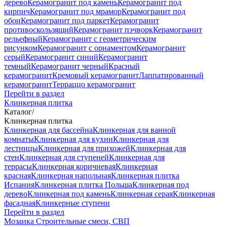
дерево
Керамогранит под камень
Керамогранит под
кирпич
Керамогранит под мрамор
Керамогранит под
обои
Керамогранит под паркет
Керамогранит
противоскользящий
Керамогранит пэчворк
Керамогранит
рельефный
Керамогранит с геометрическим
рисунком
Керамогранит с орнаментом
Керамогранит
серый
Керамогранит синий
Керамогранит
темный
Керамогранит черный
Красный
керамогранит
Кремовый керамогранит
Лаппатированный
керамогранит
Терраццо керамогранит
Перейти в раздел
Клинкерная плитка
Каталог
/
Клинкерная плитка
Клинкерная для бассейна
Клинкерная для ванной
комнаты
Клинкерная для кухни
Клинкерная для
лестницы
Клинкерная для прихожей
Клинкерная для
стен
Клинкерная для ступеней
Клинкерная для
террасы
Клинкерная коричневая
Клинкерная
красная
Клинкерная напольная
Клинкерная плитка
Испания
Клинкерная плитка Польша
Клинкерная под
дерево
Клинкерная под камень
Клинкерная серая
Клинкерная
фасадная
Клинкерные ступени
Перейти в раздел
Мозаика
Строительные смеси, СВП