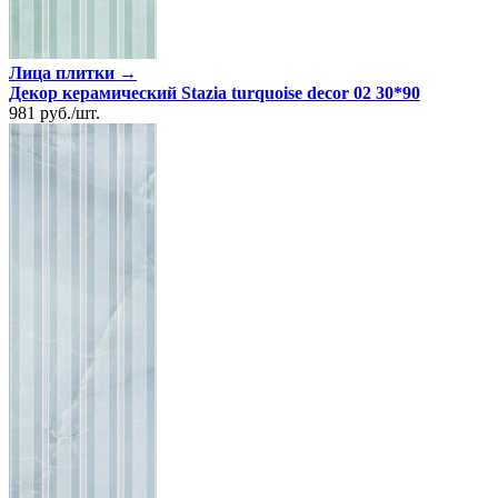
Лица плитки →
Декор керамический Stazia turquoise decor 02 30*90
981
руб.
/
шт.