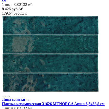
см
1 шт.
=
0,02132
м²
8 426
руб.
/
м²
179,64
руб.
/
шт.
Лица плитки →
Плитка керамическая 31626 MENORCA Amun 6,5х32,8 см
1 шт.
=
0,02132
м²