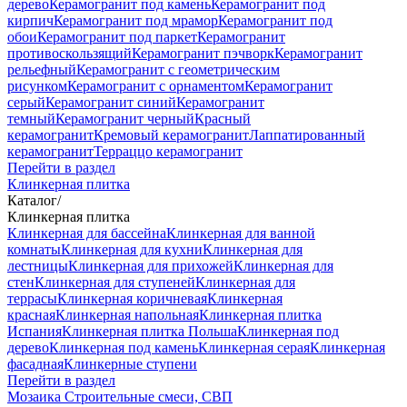
дерево
Керамогранит под камень
Керамогранит под
кирпич
Керамогранит под мрамор
Керамогранит под
обои
Керамогранит под паркет
Керамогранит
противоскользящий
Керамогранит пэчворк
Керамогранит
рельефный
Керамогранит с геометрическим
рисунком
Керамогранит с орнаментом
Керамогранит
серый
Керамогранит синий
Керамогранит
темный
Керамогранит черный
Красный
керамогранит
Кремовый керамогранит
Лаппатированный
керамогранит
Терраццо керамогранит
Перейти в раздел
Клинкерная плитка
Каталог
/
Клинкерная плитка
Клинкерная для бассейна
Клинкерная для ванной
комнаты
Клинкерная для кухни
Клинкерная для
лестницы
Клинкерная для прихожей
Клинкерная для
стен
Клинкерная для ступеней
Клинкерная для
террасы
Клинкерная коричневая
Клинкерная
красная
Клинкерная напольная
Клинкерная плитка
Испания
Клинкерная плитка Польша
Клинкерная под
дерево
Клинкерная под камень
Клинкерная серая
Клинкерная
фасадная
Клинкерные ступени
Перейти в раздел
Мозаика
Строительные смеси, СВП