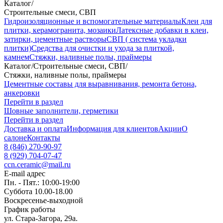
Каталог
/
Строительные смеси, СВП
Гидроизоляционные и вспомогательные материалы
Клеи для
плитки, керамогранита, мозаики
Латексные добавки в клеи,
затирки, цементные растворы
СВП ( система укладки
плитки)
Средства для очистки и ухода за плиткой,
камнем
Стяжки, наливные полы, праймеры
Каталог
/
Строительные смеси, СВП
/
Стяжки, наливные полы, праймеры
Цементные составы для выравнивания, ремонта бетона,
анкеровки
Перейти в раздел
Шовные заполнители, герметики
Перейти в раздел
Доставка и оплата
Информация для клиентов
Акции
О
салоне
Контакты
8 (846) 270-90-97
8 (929) 704-07-47
ccn.ceramic@mail.ru
E-mail адрес
Пн. - Пят.: 10:00-19:00
Суббота 10.00-18.00
Воскресенье-выходной
График работы
ул. Стара-Загора, 29а.