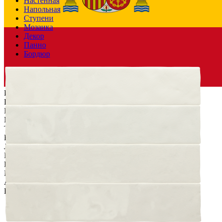
Настенная
Напольная
Ступени
Мозаика
Декор
Панно
Бордюр
Испания
Производитель
EQUIPE CERAMICAS
Коллекция
EQUIPE CERAMICAS MENORCA
Материал
Керамика
Тип плитки
Настенная
Назначение
Холл и прихожая, Ванная комната, Кухня,
Лестница, Бассейн
Имитация поверхности
Моноколор
Поверхность
Глянцевая/Полированная
Цвет
Белый
,
Красный
,
Желтый
,
Зеленый
,
Черный
,
Охра
,
Аквамариновый
,
Весенне-зеленый
,
Синяя сталь
Единица измер. коллекции
м2