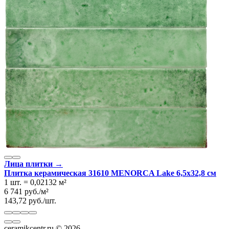
Лица плитки →
Плитка керамическая 31610 MENORCA Lake 6,5х32,8 см
1 шт.
=
0,02132
м²
6 741
руб.
/
м²
143,72
руб.
/
шт.
ceramikcentr.ru
© 2026