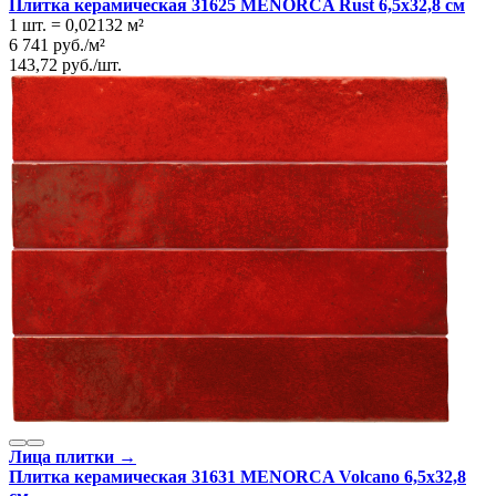
Плитка керамическая 31625 MENORCA Rust 6,5х32,8 см
1 шт.
=
0,02132
м²
6 741
руб.
/
м²
143,72
руб.
/
шт.
Лица плитки →
Плитка керамическая 31631 MENORCA Volcano 6,5х32,8