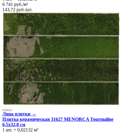
6 741
руб.
/
м²
143,72
руб.
/
шт.
Лица плитки →
Плитка керамическая 31627 MENORCA Tourmaline
6,5х32,8 см
1 шт.
=
0,02132
м²