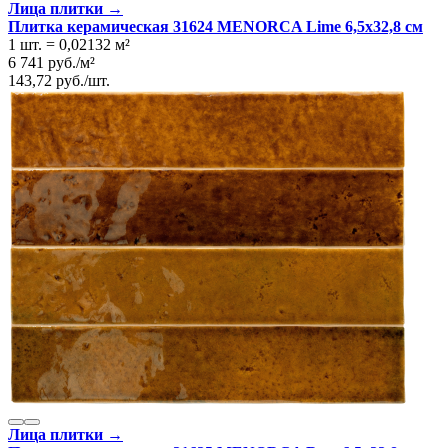
Лица плитки →
Плитка керамическая 31624 MENORCA Lime 6,5х32,8 см
1 шт.
=
0,02132
м²
6 741
руб.
/
м²
143,72
руб.
/
шт.
Лица плитки →