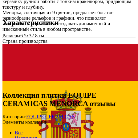
керамику ручной работы с тонким кракелюром, придающим
текстуру и глубину.
Менорка, состоящая из 9 цветов, предлагает богатое
разнообразие рельефов и графики, что позволяет
Характеристики
полностью настраивать и создавать динамичный и
изысканный стиль в любом пространстве.
Размеры
6.5х32.8 см
Страна производства
Коллекция плитки EQUIPE
CERAMICAS MENORCA отзывы
Категории:
EQUIPE CERAMICAS
Элементы коллекции
Все