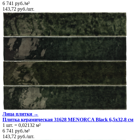
6 741
руб.
/
м²
143,72
руб.
/
шт.
Лица плитки →
Плитка керамическая 31628 MENORCA Black 6,5х32,8 см
1 шт.
=
0,02132
м²
6 741
руб.
/
м²
143,72
руб.
/
шт.