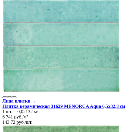
Лица плитки →
Плитка керамическая 31629 MENORCA Aqua 6,5х32,8 см
1 шт.
=
0,02132
м²
6 741
руб.
/
м²
143,72
руб.
/
шт.