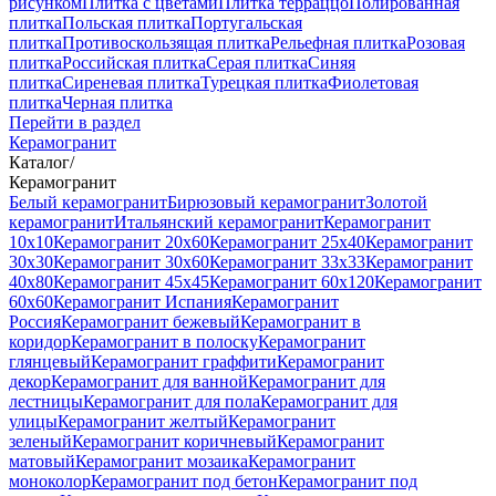
рисунком
Плитка с цветами
Плитка терраццо
Полированная
плитка
Польская плитка
Португальская
плитка
Противоскользящая плитка
Рельефная плитка
Розовая
плитка
Российская плитка
Серая плитка
Синяя
плитка
Сиреневая плитка
Турецкая плитка
Фиолетовая
плитка
Черная плитка
Перейти в раздел
Керамогранит
Каталог
/
Керамогранит
Белый керамогранит
Бирюзовый керамогранит
Золотой
керамогранит
Итальянский керамогранит
Керамогранит
10x10
Керамогранит 20x60
Керамогранит 25x40
Керамогранит
30x30
Керамогранит 30x60
Керамогранит 33x33
Керамогранит
40x80
Керамогранит 45x45
Керамогранит 60x120
Керамогранит
60x60
Керамогранит Испания
Керамогранит
Россия
Керамогранит бежевый
Керамогранит в
коридор
Керамогранит в полоску
Керамогранит
глянцевый
Керамогранит граффити
Керамогранит
декор
Керамогранит для ванной
Керамогранит для
лестницы
Керамогранит для пола
Керамогранит для
улицы
Керамогранит желтый
Керамогранит
зеленый
Керамогранит коричневый
Керамогранит
матовый
Керамогранит мозаика
Керамогранит
моноколор
Керамогранит под бетон
Керамогранит под