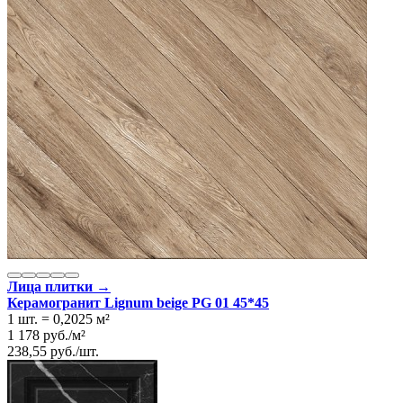
Лица плитки →
Керамогранит Lignum beige PG 01 45*45
1 шт.
=
0,2025
м²
1 178
руб.
/
м²
238,55
руб.
/
шт.