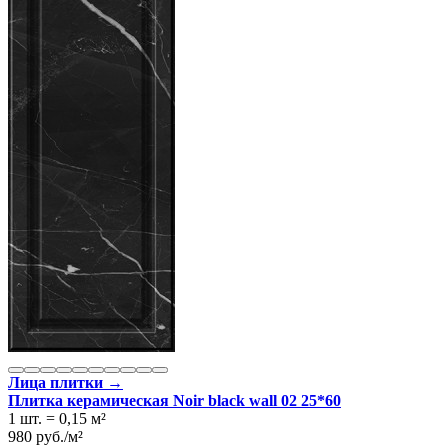
Лица плитки →
Плитка керамическая Noir black wall 02 25*60
1 шт.
=
0,15
м²
980
руб.
/
м²