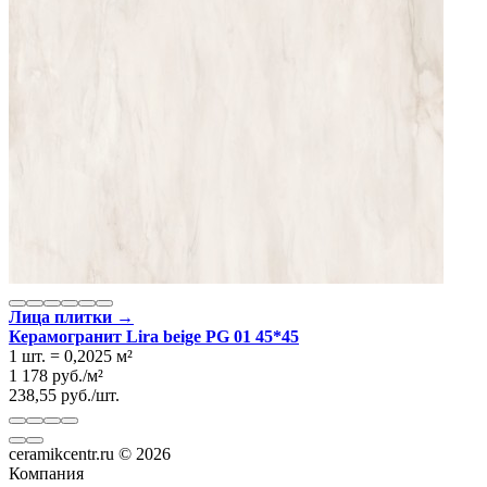
Лица плитки →
Керамогранит Lira beige PG 01 45*45
1 шт.
=
0,2025
м²
1 178
руб.
/
м²
238,55
руб.
/
шт.
ceramikcentr.ru
© 2026
Компания