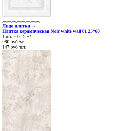
Лица плитки →
Плитка керамическая Noir white wall 01 25*60
1 шт.
=
0,15
м²
980
руб.
/
м²
147
руб.
/
шт.