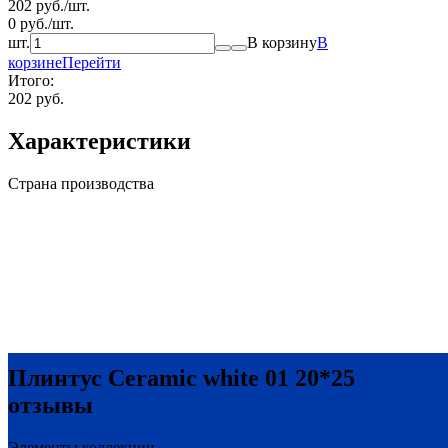
202
руб.
/
шт.
0
руб.
/
шт.
шт.
В корзину
В
корзине
Перейти
Итого:
202 руб.
Характеристики
Страна производства
Плинтус Ceramic white 01 20*25
отзывы
Элементы коллекции