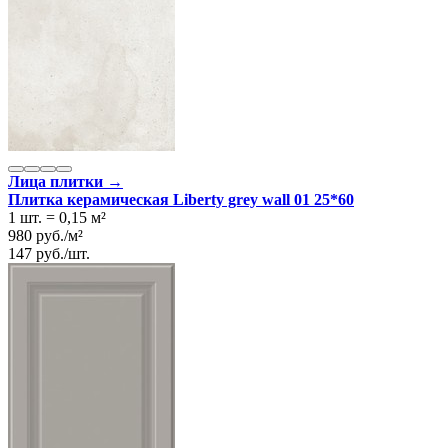
Лица плитки →
Плитка керамическая Liberty grey wall 01 25*60
1 шт.
=
0,15
м²
980
руб.
/
м²
147
руб.
/
шт.