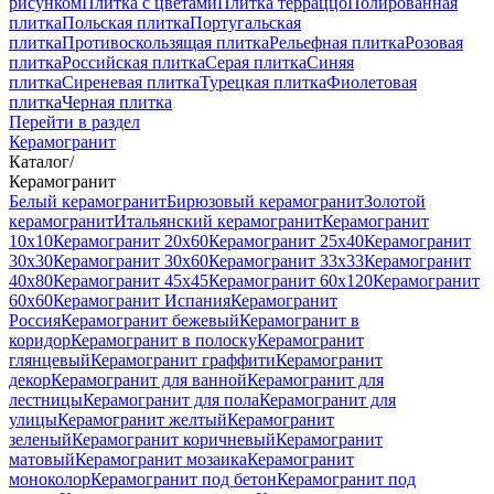
рисунком
Плитка с цветами
Плитка терраццо
Полированная
плитка
Польская плитка
Португальская
плитка
Противоскользящая плитка
Рельефная плитка
Розовая
плитка
Российская плитка
Серая плитка
Синяя
плитка
Сиреневая плитка
Турецкая плитка
Фиолетовая
плитка
Черная плитка
Перейти в раздел
Керамогранит
Каталог
/
Керамогранит
Белый керамогранит
Бирюзовый керамогранит
Золотой
керамогранит
Итальянский керамогранит
Керамогранит
10x10
Керамогранит 20x60
Керамогранит 25x40
Керамогранит
30x30
Керамогранит 30x60
Керамогранит 33x33
Керамогранит
40x80
Керамогранит 45x45
Керамогранит 60x120
Керамогранит
60x60
Керамогранит Испания
Керамогранит
Россия
Керамогранит бежевый
Керамогранит в
коридор
Керамогранит в полоску
Керамогранит
глянцевый
Керамогранит граффити
Керамогранит
декор
Керамогранит для ванной
Керамогранит для
лестницы
Керамогранит для пола
Керамогранит для
улицы
Керамогранит желтый
Керамогранит
зеленый
Керамогранит коричневый
Керамогранит
матовый
Керамогранит мозаика
Керамогранит
моноколор
Керамогранит под бетон
Керамогранит под