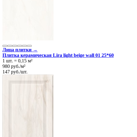
Лица плитки →
Плитка керамическая Lira light beige wall 01 25*60
1 шт.
=
0,15
м²
980
руб.
/
м²
147
руб.
/
шт.