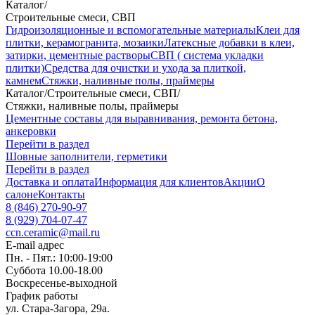
Каталог
/
Строительные смеси, СВП
Гидроизоляционные и вспомогательные материалы
Клеи для
плитки, керамогранита, мозаики
Латексные добавки в клеи,
затирки, цементные растворы
СВП ( система укладки
плитки)
Средства для очистки и ухода за плиткой,
камнем
Стяжки, наливные полы, праймеры
Каталог
/
Строительные смеси, СВП
/
Стяжки, наливные полы, праймеры
Цементные составы для выравнивания, ремонта бетона,
анкеровки
Перейти в раздел
Шовные заполнители, герметики
Перейти в раздел
Доставка и оплата
Информация для клиентов
Акции
О
салоне
Контакты
8 (846) 270-90-97
8 (929) 704-07-47
ccn.ceramic@mail.ru
E-mail адрес
Пн. - Пят.: 10:00-19:00
Суббота 10.00-18.00
Воскресенье-выходной
График работы
ул. Стара-Загора, 29а.