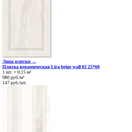
Лица плитки →
Плитка керамическая Lira beige wall 02 25*60
1 шт.
=
0,15
м²
980
руб.
/
м²
147
руб.
/
шт.