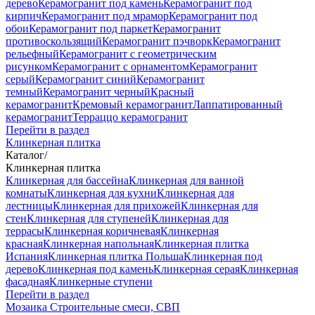
дерево
Керамогранит под камень
Керамогранит под
кирпич
Керамогранит под мрамор
Керамогранит под
обои
Керамогранит под паркет
Керамогранит
противоскользящий
Керамогранит пэчворк
Керамогранит
рельефный
Керамогранит с геометрическим
рисунком
Керамогранит с орнаментом
Керамогранит
серый
Керамогранит синий
Керамогранит
темный
Керамогранит черный
Красный
керамогранит
Кремовый керамогранит
Лаппатированный
керамогранит
Терраццо керамогранит
Перейти в раздел
Клинкерная плитка
Каталог
/
Клинкерная плитка
Клинкерная для бассейна
Клинкерная для ванной
комнаты
Клинкерная для кухни
Клинкерная для
лестницы
Клинкерная для прихожей
Клинкерная для
стен
Клинкерная для ступеней
Клинкерная для
террасы
Клинкерная коричневая
Клинкерная
красная
Клинкерная напольная
Клинкерная плитка
Испания
Клинкерная плитка Польша
Клинкерная под
дерево
Клинкерная под камень
Клинкерная серая
Клинкерная
фасадная
Клинкерные ступени
Перейти в раздел
Мозаика
Строительные смеси, СВП