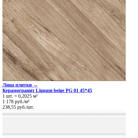
Толщина
9 мм
Ширина
25 см
Длина
60 см
Площадь в упаковке
1.2 кв. м.
Количество в коробке, шт.
8
Свойства
Назначение
Холл и прихожая, Ванная комната, Кухня
Материал
Керамика
Поверхность
Глянцевая/Полированная, Ровная
Цвет
Светло-серый
Имитация поверхности
Камень
Лица плитки →
Керамогранит Lignum beige PG 01 45*45
1 шт.
=
0,2025
м²
1 178
руб.
/
м²
238,55
руб.
/
шт.