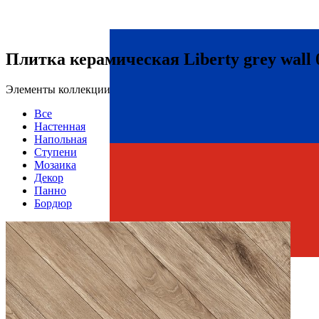
Плитка керамическая Liberty grey wall
Элементы коллекции
Все
Настенная
Напольная
Ступени
Мозаика
Декор
Панно
Бордюр
Страна производства
Производитель
Gracia Ceramica
Коллекция
Gracia Ceramica LIBERTY
Тип плитки
Настенная
Размеры
Размеры
25х60 см