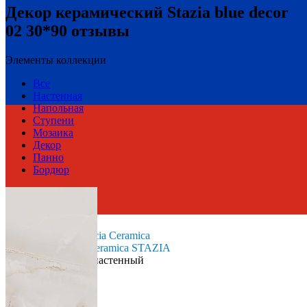
Декор керамический Stazia blue decor
02 30*90 отзывы
Элементы коллекции
Все
Настенная
Напольная
Ступени
Мозаика
Декор
Панно
Бордюр
Россия
Производитель
Gracia Ceramica
Коллекция
Gracia Ceramica STAZIA
Тип плитки
Декор настенный
Размеры
Размеры
30х90 см
Толщина
10 мм