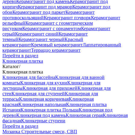
дерево
Керамогранит под камень
Керамогранит под
кирпич
Керамогранит под мрамор
Керамогранит под
обои
Керамогранит под паркет
Керамогранит
противоскользящий
Керамогранит пэчворк
Керамогранит
рельефный
Керамогранит с геометрическим
рисунком
Керамогранит с орнаментом
Керамогранит
серый
Керамогранит синий
Керамогранит
темный
Керамогранит черный
Красный
керамогранит
Кремовый керамогранит
Лаппатированный
керамогранит
Терраццо керамогранит
Перейти в раздел
Клинкерная плитка
Каталог
/
Клинкерная плитка
Клинкерная для бассейна
Клинкерная для ванной
комнаты
Клинкерная для кухни
Клинкерная для
лестницы
Клинкерная для прихожей
Клинкерная для
стен
Клинкерная для ступеней
Клинкерная для
террасы
Клинкерная коричневая
Клинкерная
красная
Клинкерная напольная
Клинкерная плитка
Испания
Клинкерная плитка Польша
Клинкерная под
дерево
Клинкерная под камень
Клинкерная серая
Клинкерная
фасадная
Клинкерные ступени
Перейти в раздел
Мозаика
Строительные смеси, СВП