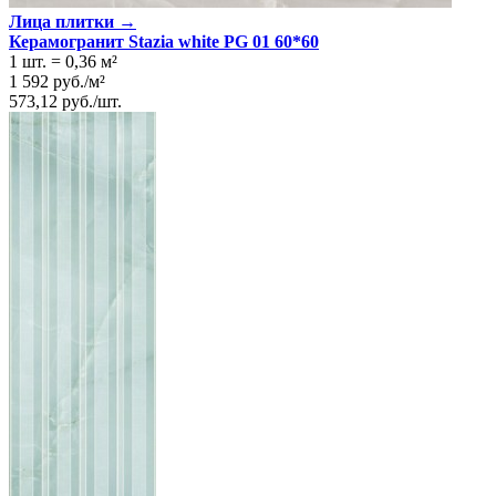
Лица плитки →
Керамогранит Stazia white PG 01 60*60
1 шт.
=
0,36
м²
1 592
руб.
/
м²
573,12
руб.
/
шт.