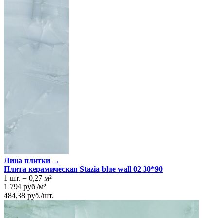
Лица плитки →
Плита керамическая Stazia blue wall 02 30*90
1 шт.
=
0,27
м²
1 794
руб.
/
м²
484,38
руб.
/
шт.