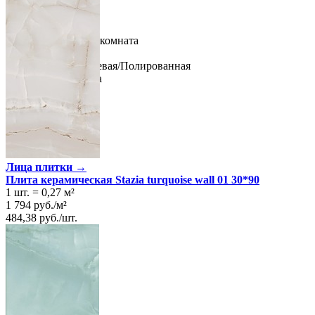
Ширина
30 см
Длина
90 см
Свойства
Назначение
Ванная комната
Материал
Керамика
Поверхность
Глянцевая/Полированная
Цвет
Морская волна
Лица плитки →
Плита керамическая Stazia turquoise wall 01 30*90
1 шт.
=
0,27
м²
1 794
руб.
/
м²
484,38
руб.
/
шт.