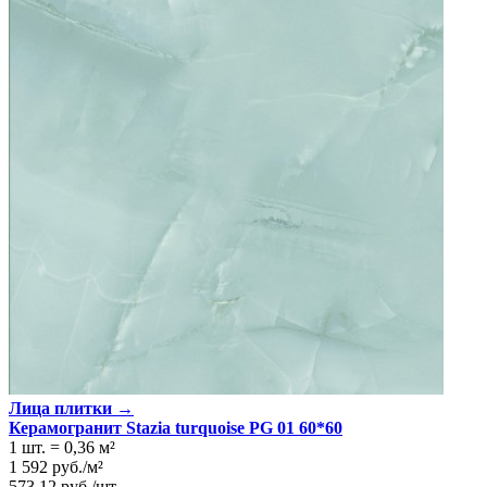
Лица плитки →
Керамогранит Stazia turquoise PG 01 60*60
1 шт.
=
0,36
м²
1 592
руб.
/
м²
573,12
руб.
/
шт.