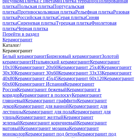
рисунком
Плитка с цветами
Плитка терраццо
Полированная
плитка
Польская плитка
Португальская
плитка
Противоскользящая плитка
Рельефная плитка
Розовая
плитка
Российская плитка
Серая плитка
Синяя
плитка
Сиреневая плитка
Турецкая плитка
Фиолетовая
плитка
Черная плитка
Перейти в раздел
Керамогранит
Каталог
/
Керамогранит
Белый керамогранит
Бирюзовый керамогранит
Золотой
керамогранит
Итальянский керамогранит
Керамогранит
10x10
Керамогранит 20x60
Керамогранит 25x40
Керамогранит
30x30
Керамогранит 30x60
Керамогранит 33x33
Керамогранит
40x80
Керамогранит 45x45
Керамогранит 60x120
Керамогранит
60x60
Керамогранит Испания
Керамогранит
Россия
Керамогранит бежевый
Керамогранит в
коридор
Керамогранит в полоску
Керамогранит
глянцевый
Керамогранит граффити
Керамогранит
декор
Керамогранит для ванной
Керамогранит для
лестницы
Керамогранит для пола
Керамогранит для
улицы
Керамогранит желтый
Керамогранит
зеленый
Керамогранит коричневый
Керамогранит
матовый
Керамогранит мозаика
Керамогранит
моноколор
Керамогранит под бетон
Керамогранит под