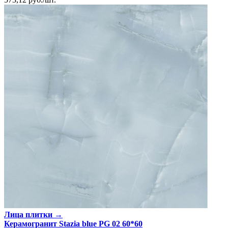
Лица плитки →
Керамогранит Stazia blue PG 02 60*60