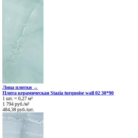
Лица плитки →
Плита керамическая Stazia turquoise wall 02 30*90
1 шт.
=
0,27
м²
1 794
руб.
/
м²
484,38
руб.
/
шт.