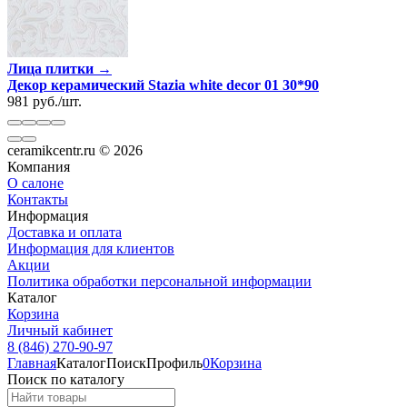
Лица плитки →
Декор керамический Stazia white decor 01 30*90
981
руб.
/
шт.
ceramikcentr.ru
© 2026
Компания
О салоне
Контакты
Информация
Доставка и оплата
Информация для клиентов
Акции
Политика обработки персональной информации
Каталог
Корзина
Личный кабинет
8 (846) 270-90-97
Главная
Каталог
Поиск
Профиль
0
Корзина
Поиск по каталогу