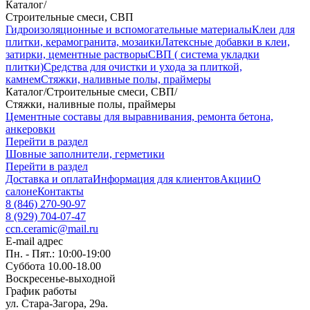
Каталог
/
Строительные смеси, СВП
Гидроизоляционные и вспомогательные материалы
Клеи для
плитки, керамогранита, мозаики
Латексные добавки в клеи,
затирки, цементные растворы
СВП ( система укладки
плитки)
Средства для очистки и ухода за плиткой,
камнем
Стяжки, наливные полы, праймеры
Каталог
/
Строительные смеси, СВП
/
Стяжки, наливные полы, праймеры
Цементные составы для выравнивания, ремонта бетона,
анкеровки
Перейти в раздел
Шовные заполнители, герметики
Перейти в раздел
Доставка и оплата
Информация для клиентов
Акции
О
салоне
Контакты
8 (846) 270-90-97
8 (929) 704-07-47
ccn.ceramic@mail.ru
E-mail адрес
Пн. - Пят.: 10:00-19:00
Суббота 10.00-18.00
Воскресенье-выходной
График работы
ул. Стара-Загора, 29а.