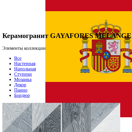
Керамогранит GAYAFORES MELANGE B
Элементы коллекции
Все
Настенная
Напольная
Ступени
Мозаика
Декор
Панно
Бордюр
Страна производства
Производитель
Gayafores
Коллекция
GAYAFORES MELANGE
Тип плитки
Напольная