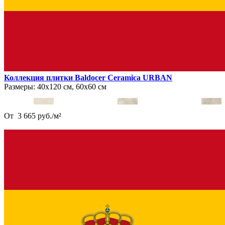
Коллекция плитки Baldocer Ceramica URBAN
Размеры:
40х120 см, 60х60 см
От
3 665
руб.
/
м²