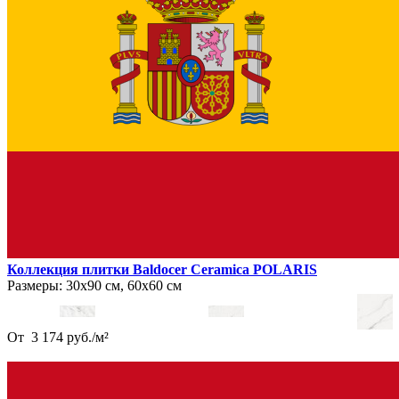
Коллекция плитки Baldocer Ceramica POLARIS
Размеры:
30х90 см, 60х60 см
От
3 174
руб.
/
м²