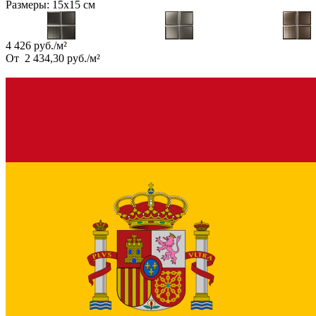
Размеры:
15х15 см
4 426
руб.
/
м²
От
2 434,30
руб.
/
м²