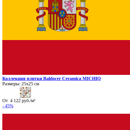
Коллекция плитки Baldocer Ceramica MICHIQ
Размеры:
25х25 см
От
4 122
руб.
/
м²
- 45%