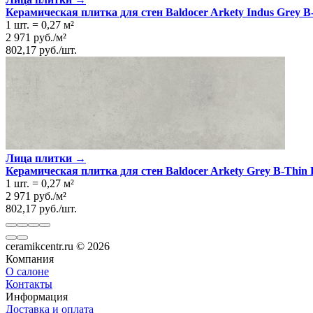
Керамическая плитка для стен Baldocer Arkety Indus Grey B-
1 шт.
=
0,27
м²
2 971
руб.
/
м²
802,17
руб.
/
шт.
Лица плитки →
Керамическая плитка для стен Baldocer Arkety Grey B-Thin R
1 шт.
=
0,27
м²
2 971
руб.
/
м²
802,17
руб.
/
шт.
ceramikcentr.ru
© 2026
Компания
О салоне
Контакты
Информация
Доставка и оплата