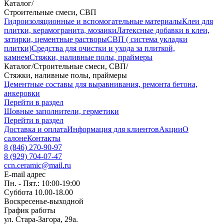
Каталог
/
Строительные смеси, СВП
Гидроизоляционные и вспомогательные материалы
Клеи для
плитки, керамогранита, мозаики
Латексные добавки в клеи,
затирки, цементные растворы
СВП ( система укладки
плитки)
Средства для очистки и ухода за плиткой,
камнем
Стяжки, наливные полы, праймеры
Каталог
/
Строительные смеси, СВП
/
Стяжки, наливные полы, праймеры
Цементные составы для выравнивания, ремонта бетона,
анкеровки
Перейти в раздел
Шовные заполнители, герметики
Перейти в раздел
Доставка и оплата
Информация для клиентов
Акции
О
салоне
Контакты
8 (846) 270-90-97
8 (929) 704-07-47
ccn.ceramic@mail.ru
E-mail адрес
Пн. - Пят.: 10:00-19:00
Суббота 10.00-18.00
Воскресенье-выходной
График работы
ул. Стара-Загора, 29а.