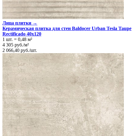
Имитация поверхности
Бетон/Штукатурка
Лица плитки →
Керамическая плитка для стен Baldocer Urban Tesla Taupe
Rectificado 40x120
1 шт.
=
0,48
м²
4 305
руб.
/
м²
2 066,40
руб.
/
шт.