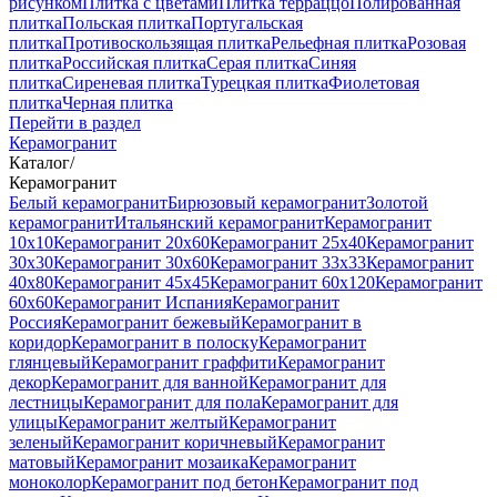
рисунком
Плитка с цветами
Плитка терраццо
Полированная
плитка
Польская плитка
Португальская
плитка
Противоскользящая плитка
Рельефная плитка
Розовая
плитка
Российская плитка
Серая плитка
Синяя
плитка
Сиреневая плитка
Турецкая плитка
Фиолетовая
плитка
Черная плитка
Перейти в раздел
Керамогранит
Каталог
/
Керамогранит
Белый керамогранит
Бирюзовый керамогранит
Золотой
керамогранит
Итальянский керамогранит
Керамогранит
10x10
Керамогранит 20x60
Керамогранит 25x40
Керамогранит
30x30
Керамогранит 30x60
Керамогранит 33x33
Керамогранит
40x80
Керамогранит 45x45
Керамогранит 60x120
Керамогранит
60x60
Керамогранит Испания
Керамогранит
Россия
Керамогранит бежевый
Керамогранит в
коридор
Керамогранит в полоску
Керамогранит
глянцевый
Керамогранит граффити
Керамогранит
декор
Керамогранит для ванной
Керамогранит для
лестницы
Керамогранит для пола
Керамогранит для
улицы
Керамогранит желтый
Керамогранит
зеленый
Керамогранит коричневый
Керамогранит
матовый
Керамогранит мозаика
Керамогранит
моноколор
Керамогранит под бетон
Керамогранит под