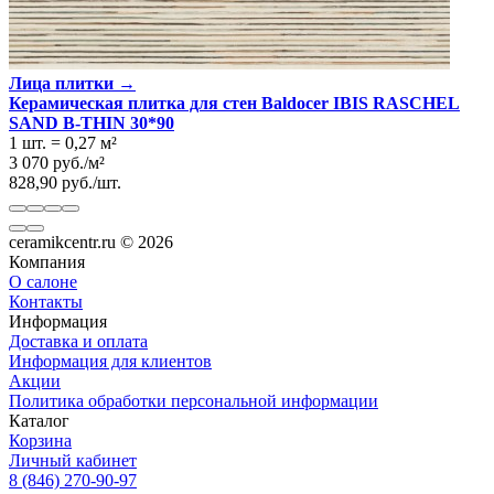
Цвет
Бежевый
Имитация поверхности
Ткань
Лица плитки →
Керамическая плитка для стен Baldocer IBIS RASCHEL
SAND B-THIN 30*90
1 шт.
=
0,27
м²
3 070
руб.
/
м²
828,90
руб.
/
шт.
ceramikcentr.ru
© 2026
Компания
О салоне
Контакты
Информация
Доставка и оплата
Информация для клиентов
Акции
Политика обработки персональной информации
Каталог
Корзина
Личный кабинет
8 (846) 270-90-97