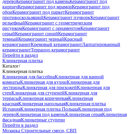
дерево
Керамогранит под камень
Керамогранит под
кирпич
Керамогранит под мрамор
Керамогранит под
обои
Керамогранит под паркет
Керамогранит
противоскользящий
Керамогранит пэчворк
Керамогранит
рельефный
Керамогранит с геометрическим
рисунком
Керамогранит с орнаментом
Керамогранит
серый
Керамогранит синий
Керамогранит
темный
Керамогранит черный
Красный
керамогранит
Кремовый керамогранит
Лаппатированный
керамогранит
Терраццо керамогранит
Перейти в раздел
Клинкерная плитка
Каталог
/
Клинкерная плитка
Клинкерная для бассейна
Клинкерная для ванной
комнаты
Клинкерная для кухни
Клинкерная для
лестницы
Клинкерная для прихожей
Клинкерная для
стен
Клинкерная для ступеней
Клинкерная для
террасы
Клинкерная коричневая
Клинкерная
красная
Клинкерная напольная
Клинкерная плитка
Испания
Клинкерная плитка Польша
Клинкерная под
дерево
Клинкерная под камень
Клинкерная серая
Клинкерная
фасадная
Клинкерные ступени
Перейти в раздел
Мозаика
Строительные смеси, СВП