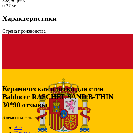
828,90 руб.
0.27
м²
Характеристики
Страна производства
Керамическая плитка для стен
Baldocer RASCHEL SAND B-THIN
30*90 отзывы
Элементы коллекции
Все
Настенная