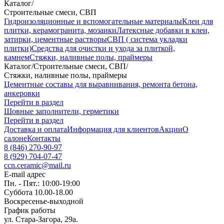
Каталог
/
Строительные смеси, СВП
Гидроизоляционные и вспомогательные материалы
Клеи для
плитки, керамогранита, мозаики
Латексные добавки в клеи,
затирки, цементные растворы
СВП ( система укладки
плитки)
Средства для очистки и ухода за плиткой,
камнем
Стяжки, наливные полы, праймеры
Каталог
/
Строительные смеси, СВП
/
Стяжки, наливные полы, праймеры
Цементные составы для выравнивания, ремонта бетона,
анкеровки
Перейти в раздел
Шовные заполнители, герметики
Перейти в раздел
Доставка и оплата
Информация для клиентов
Акции
О
салоне
Контакты
8 (846) 270-90-97
8 (929) 704-07-47
ccn.ceramic@mail.ru
E-mail адрес
Пн. - Пят.: 10:00-19:00
Суббота 10.00-18.00
Воскресенье-выходной
График работы
ул. Стара-Загора, 29а.