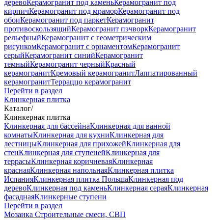
дерево
Керамогранит под камень
Керамогранит под
кирпич
Керамогранит под мрамор
Керамогранит под
обои
Керамогранит под паркет
Керамогранит
противоскользящий
Керамогранит пэчворк
Керамогранит
рельефный
Керамогранит с геометрическим
рисунком
Керамогранит с орнаментом
Керамогранит
серый
Керамогранит синий
Керамогранит
темный
Керамогранит черный
Красный
керамогранит
Кремовый керамогранит
Лаппатированный
керамогранит
Терраццо керамогранит
Перейти в раздел
Клинкерная плитка
Каталог
/
Клинкерная плитка
Клинкерная для бассейна
Клинкерная для ванной
комнаты
Клинкерная для кухни
Клинкерная для
лестницы
Клинкерная для прихожей
Клинкерная для
стен
Клинкерная для ступеней
Клинкерная для
террасы
Клинкерная коричневая
Клинкерная
красная
Клинкерная напольная
Клинкерная плитка
Испания
Клинкерная плитка Польша
Клинкерная под
дерево
Клинкерная под камень
Клинкерная серая
Клинкерная
фасадная
Клинкерные ступени
Перейти в раздел
Мозаика
Строительные смеси, СВП