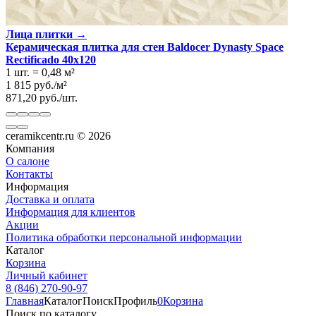
Лица плитки →
Керамическая плитка для стен Baldocer Dynasty Space
Rectificado 40x120
1 шт.
=
0,48
м²
1 815
руб.
/
м²
871,20
руб.
/
шт.
ceramikcentr.ru
© 2026
Компания
О салоне
Контакты
Информация
Доставка и оплата
Информация для клиентов
Акции
Политика обработки персональной информации
Каталог
Корзина
Личный кабинет
8 (846) 270-90-97
Главная
Каталог
Поиск
Профиль
0
Корзина
Поиск по каталогу