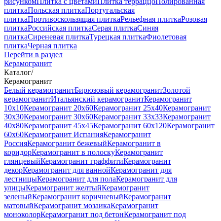
рисунком
Плитка с цветами
Плитка терраццо
Полированная
плитка
Польская плитка
Португальская
плитка
Противоскользящая плитка
Рельефная плитка
Розовая
плитка
Российская плитка
Серая плитка
Синяя
плитка
Сиреневая плитка
Турецкая плитка
Фиолетовая
плитка
Черная плитка
Перейти в раздел
Керамогранит
Каталог
/
Керамогранит
Белый керамогранит
Бирюзовый керамогранит
Золотой
керамогранит
Итальянский керамогранит
Керамогранит
10x10
Керамогранит 20x60
Керамогранит 25x40
Керамогранит
30x30
Керамогранит 30x60
Керамогранит 33x33
Керамогранит
40x80
Керамогранит 45x45
Керамогранит 60x120
Керамогранит
60x60
Керамогранит Испания
Керамогранит
Россия
Керамогранит бежевый
Керамогранит в
коридор
Керамогранит в полоску
Керамогранит
глянцевый
Керамогранит граффити
Керамогранит
декор
Керамогранит для ванной
Керамогранит для
лестницы
Керамогранит для пола
Керамогранит для
улицы
Керамогранит желтый
Керамогранит
зеленый
Керамогранит коричневый
Керамогранит
матовый
Керамогранит мозаика
Керамогранит
моноколор
Керамогранит под бетон
Керамогранит под