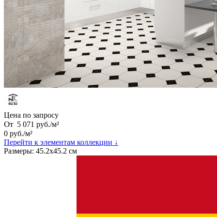
Цена по запросу
От
5 071
руб.
/
м²
0
руб.
/
м²
Перейти к элементам коллекции ↓
Размеры:
45.2х45.2 см