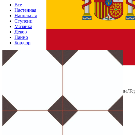
Все
Настенная
Напольная
Ступени
Мозаика
Декор
Панно
Бордюр
Страна производства
Производитель
Nice Ker
Коллекция
Nice Ker Cambridge
Материал
Керамогранит
Тип плитки
Настенная, Напольная
Назначение
Холл и прихожая, Ванная комната, Кухня, Улица/Те
Имитация поверхности
Геометрия
Поверхность
Матовая
Цвет
Белый
,
Черный
Единица измер. коллекции
м2