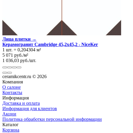
Лица плитки →
Керамогранит Cambridge 45,2x45,2 - NiceKer
1 шт.
=
0,204304
м²
5 071
руб.
/
м²
1 036,03
руб.
/
шт.
ceramikcentr.ru
© 2026
Компания
О салоне
Контакты
Информация
Доставка и оплата
Информация для клиентов
Акции
Политика обработки персональной информации
Каталог
Корзина