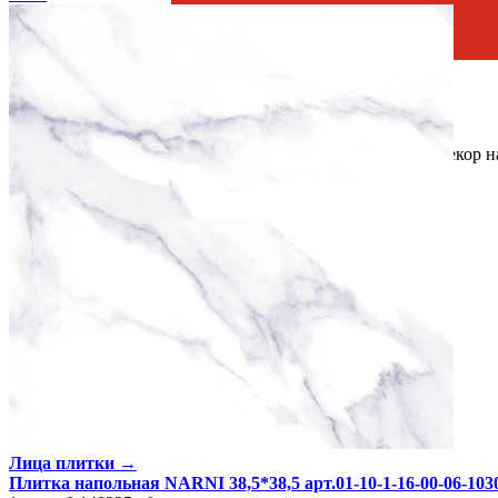
Страна производства
Производитель
Нефрит-Керамика
Коллекция
Нефрит-Керамика NARNI
Скидка %
30
Материал
Керамика
Тип плитки
Настенная, Напольная, Бордюр настенный, Декор 
Назначение
Ванная комната
Имитация поверхности
Мрамор, Растительный принт
Поверхность
Глянцевая/Полированная
Цвет
Белый
Единица измер. коллекции
м2
Лица плитки →
Плитка напольная NARNI 38,5*38,5 арт.01-10-1-16-00-06-103