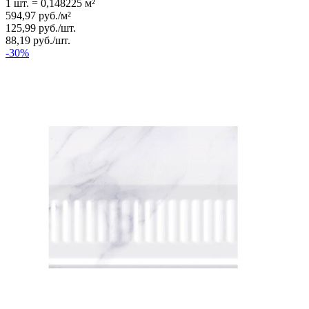
1 шт.
=
0,148225
м²
594,97
руб.
/
м²
125,99
руб.
/
шт.
88,19
руб.
/
шт.
-30%