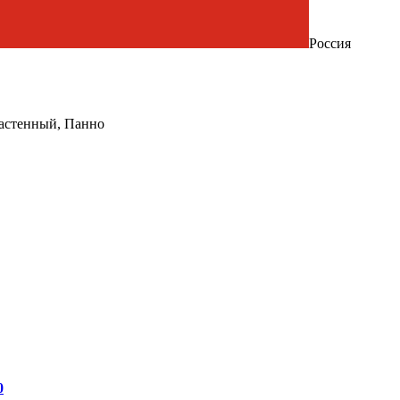
Россия
настенный, Панно
0