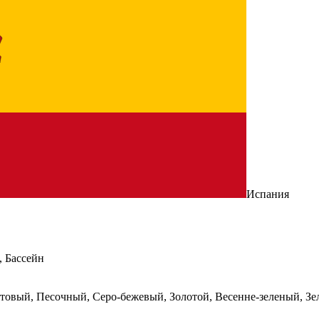
Испания
, Бассейн
отовый
,
Песочный
,
Серо-бежевый
,
Золотой
,
Весенне-зеленый
,
Зе