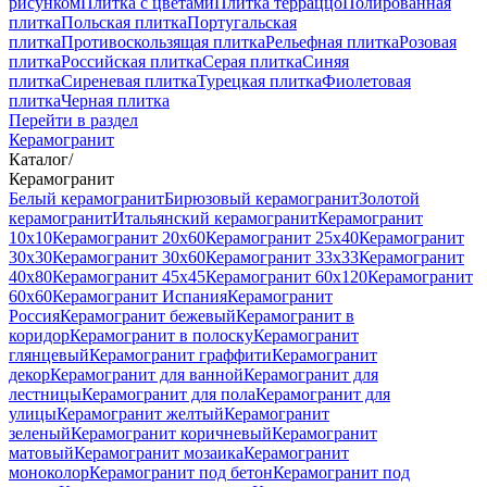
рисунком
Плитка с цветами
Плитка терраццо
Полированная
плитка
Польская плитка
Португальская
плитка
Противоскользящая плитка
Рельефная плитка
Розовая
плитка
Российская плитка
Серая плитка
Синяя
плитка
Сиреневая плитка
Турецкая плитка
Фиолетовая
плитка
Черная плитка
Перейти в раздел
Керамогранит
Каталог
/
Керамогранит
Белый керамогранит
Бирюзовый керамогранит
Золотой
керамогранит
Итальянский керамогранит
Керамогранит
10x10
Керамогранит 20x60
Керамогранит 25x40
Керамогранит
30x30
Керамогранит 30x60
Керамогранит 33x33
Керамогранит
40x80
Керамогранит 45x45
Керамогранит 60x120
Керамогранит
60x60
Керамогранит Испания
Керамогранит
Россия
Керамогранит бежевый
Керамогранит в
коридор
Керамогранит в полоску
Керамогранит
глянцевый
Керамогранит граффити
Керамогранит
декор
Керамогранит для ванной
Керамогранит для
лестницы
Керамогранит для пола
Керамогранит для
улицы
Керамогранит желтый
Керамогранит
зеленый
Керамогранит коричневый
Керамогранит
матовый
Керамогранит мозаика
Керамогранит
моноколор
Керамогранит под бетон
Керамогранит под