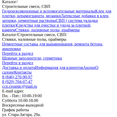
Каталог
/
Строительные смеси, СВП
Гидроизоляционные и вспомогательные материалы
Клеи для
плитки, керамогранита, мозаики
Латексные добавки в клеи,
затирки, цементные растворы
СВП ( система укладки
плитки)
Средства для очистки и ухода за плиткой,
камнем
Стяжки, наливные полы, праймеры
Каталог
/
Строительные смеси, СВП
/
Стяжки, наливные полы, праймеры
Цементные составы для выравнивания, ремонта бетона,
анкеровки
Перейти в раздел
Шовные заполнители, герметики
Перейти в раздел
Доставка и оплата
Информация для клиентов
Акции
О
салоне
Контакты
8 (846) 270-90-97
8 (929) 704-07-47
ccn.ceramic@mail.ru
E-mail адрес
Пн. - Пят.: 10:00-19:00
Суббота 10.00-18.00
Воскресенье-выходной
График работы
ул. Стара-Загора, 29а.