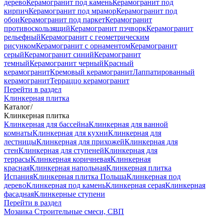
дерево
Керамогранит под камень
Керамогранит под
кирпич
Керамогранит под мрамор
Керамогранит под
обои
Керамогранит под паркет
Керамогранит
противоскользящий
Керамогранит пэчворк
Керамогранит
рельефный
Керамогранит с геометрическим
рисунком
Керамогранит с орнаментом
Керамогранит
серый
Керамогранит синий
Керамогранит
темный
Керамогранит черный
Красный
керамогранит
Кремовый керамогранит
Лаппатированный
керамогранит
Терраццо керамогранит
Перейти в раздел
Клинкерная плитка
Каталог
/
Клинкерная плитка
Клинкерная для бассейна
Клинкерная для ванной
комнаты
Клинкерная для кухни
Клинкерная для
лестницы
Клинкерная для прихожей
Клинкерная для
стен
Клинкерная для ступеней
Клинкерная для
террасы
Клинкерная коричневая
Клинкерная
красная
Клинкерная напольная
Клинкерная плитка
Испания
Клинкерная плитка Польша
Клинкерная под
дерево
Клинкерная под камень
Клинкерная серая
Клинкерная
фасадная
Клинкерные ступени
Перейти в раздел
Мозаика
Строительные смеси, СВП