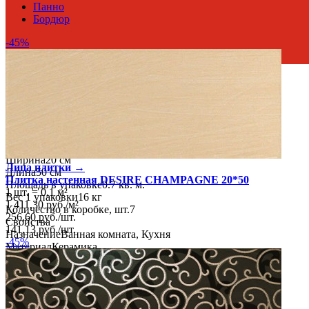
Панно
Бордюр
-45%
Россия
Производитель
Atlas Concord Russia
Коллекция
Atlas Concorde DESIRE
Скидка %
45
Тип плитки
Настенная
Размеры
Толщина
8 мм
Ширина
20 см
Лица плитки →
Длина
50 см
Плитка настенная DESIRE CHAMPAGNE 20*50
Площадь в упаковке
0.7 кв. м.
1 шт.
=
0,1
м²
Вес 1 упаковки
16 кг
1 411,30
руб.
/
м²
Количество в коробке, шт.
7
256,60
руб.
/
шт.
Свойства
141,13
руб.
/
шт.
Назначение
Ванная комната, Кухня
-45%
Материал
Керамика
Поверхность
Глянцевая/Полированная
Цвет
Коричневый
Имитация поверхности
Моноколор