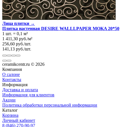
Лица плитки →
Плитка настенная DESIRE WALLLPAPER MOKA 20*50
1 шт.
=
0,1
м²
1 411,30
руб.
/
м²
256,60
руб.
/
шт.
141,13
руб.
/
шт.
ceramikcentr.ru
© 2026
Компания
О салоне
Контакты
Информация
Доставка и оплата
Информация для клиентов
Акции
Политика обработки персональной информации
Каталог
Корзина
Личный кабинет
8 (846) 270-90-97