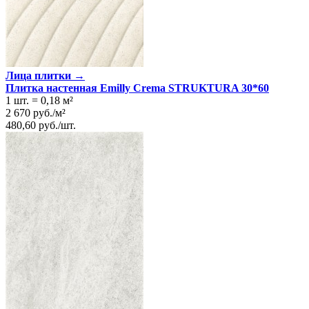
Лица плитки →
Плитка настенная Emilly Crema STRUKTURA 30*60
1 шт.
=
0,18
м²
2 670
руб.
/
м²
480,60
руб.
/
шт.