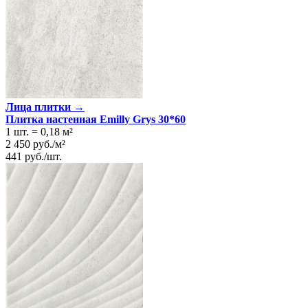
Лица плитки →
Плитка настенная Emilly Grys 30*60
1 шт.
=
0,18
м²
2 450
руб.
/
м²
441
руб.
/
шт.