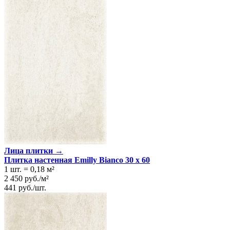
Лица плитки →
Плитка настенная Emilly Bianco 30 x 60
1 шт.
=
0,18
м²
2 450
руб.
/
м²
441
руб.
/
шт.