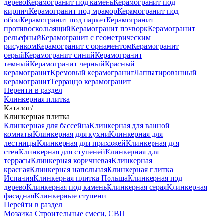
дерево
Керамогранит под камень
Керамогранит под
кирпич
Керамогранит под мрамор
Керамогранит под
обои
Керамогранит под паркет
Керамогранит
противоскользящий
Керамогранит пэчворк
Керамогранит
рельефный
Керамогранит с геометрическим
рисунком
Керамогранит с орнаментом
Керамогранит
серый
Керамогранит синий
Керамогранит
темный
Керамогранит черный
Красный
керамогранит
Кремовый керамогранит
Лаппатированный
керамогранит
Терраццо керамогранит
Перейти в раздел
Клинкерная плитка
Каталог
/
Клинкерная плитка
Клинкерная для бассейна
Клинкерная для ванной
комнаты
Клинкерная для кухни
Клинкерная для
лестницы
Клинкерная для прихожей
Клинкерная для
стен
Клинкерная для ступеней
Клинкерная для
террасы
Клинкерная коричневая
Клинкерная
красная
Клинкерная напольная
Клинкерная плитка
Испания
Клинкерная плитка Польша
Клинкерная под
дерево
Клинкерная под камень
Клинкерная серая
Клинкерная
фасадная
Клинкерные ступени
Перейти в раздел
Мозаика
Строительные смеси, СВП