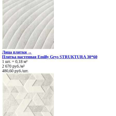
Лица плитки →
Плитка настенная Emilly Grys STRUKTURA 30*60
1 шт.
=
0,18
м²
2 670
руб.
/
м²
480,60
руб.
/
шт.