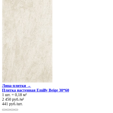
Лица плитки →
Плитка настенная Emilly Beige 30*60
1 шт.
=
0,18
м²
2 450
руб.
/
м²
441
руб.
/
шт.