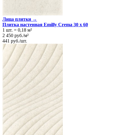
Лица плитки →
Плитка настенная Emilly Crema 30 x 60
1 шт.
=
0,18
м²
2 450
руб.
/
м²
441
руб.
/
шт.