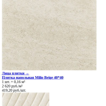
Тип плитки
Напольная
Размеры
Размеры
40х40 см
Толщина
8.5 мм
Ширина
40 см
Длина
40 см
Площадь в упаковке
1.6 кв. м.
Вес 1 упаковки
28 кг
Количество в коробке, шт.
10
Свойства
Назначение
Ванная комната
Материал
Керамика
Технология
Монокоттура
Цвет
Серый
Имитация поверхности
Камень
Лица плитки →
Плитка напольная Milio Beige 40*40
1 шт.
=
0,16
м²
2 620
руб.
/
м²
419,20
руб.
/
шт.