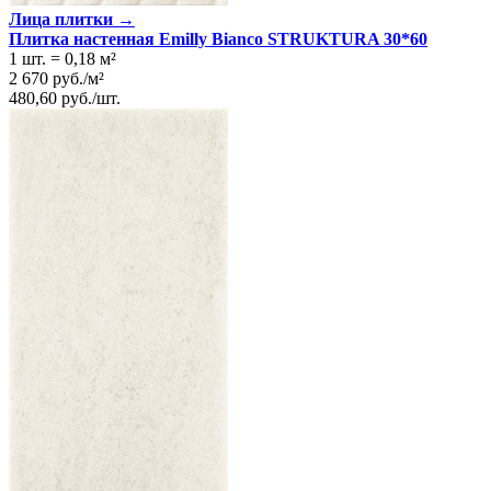
Лица плитки →
Плитка настенная Emilly Bianco STRUKTURA 30*60
1 шт.
=
0,18
м²
2 670
руб.
/
м²
480,60
руб.
/
шт.