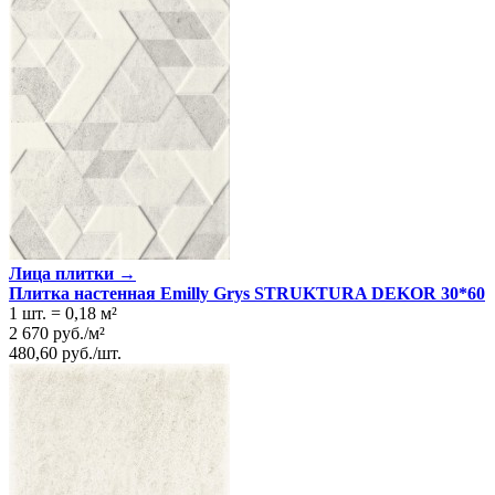
Лица плитки →
Плитка настенная Emilly Grys STRUKTURA DEKOR 30*60
1 шт.
=
0,18
м²
2 670
руб.
/
м²
480,60
руб.
/
шт.