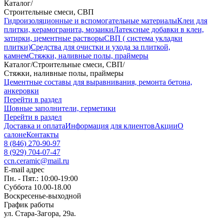
Каталог
/
Строительные смеси, СВП
Гидроизоляционные и вспомогательные материалы
Клеи для
плитки, керамогранита, мозаики
Латексные добавки в клеи,
затирки, цементные растворы
СВП ( система укладки
плитки)
Средства для очистки и ухода за плиткой,
камнем
Стяжки, наливные полы, праймеры
Каталог
/
Строительные смеси, СВП
/
Стяжки, наливные полы, праймеры
Цементные составы для выравнивания, ремонта бетона,
анкеровки
Перейти в раздел
Шовные заполнители, герметики
Перейти в раздел
Доставка и оплата
Информация для клиентов
Акции
О
салоне
Контакты
8 (846) 270-90-97
8 (929) 704-07-47
ccn.ceramic@mail.ru
E-mail адрес
Пн. - Пят.: 10:00-19:00
Суббота 10.00-18.00
Воскресенье-выходной
График работы
ул. Стара-Загора, 29а.