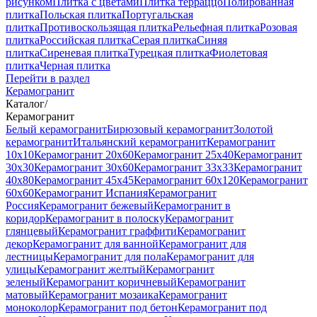
рисунком
Плитка с цветами
Плитка терраццо
Полированная
плитка
Польская плитка
Португальская
плитка
Противоскользящая плитка
Рельефная плитка
Розовая
плитка
Российская плитка
Серая плитка
Синяя
плитка
Сиреневая плитка
Турецкая плитка
Фиолетовая
плитка
Черная плитка
Перейти в раздел
Керамогранит
Каталог
/
Керамогранит
Белый керамогранит
Бирюзовый керамогранит
Золотой
керамогранит
Итальянский керамогранит
Керамогранит
10x10
Керамогранит 20x60
Керамогранит 25x40
Керамогранит
30x30
Керамогранит 30x60
Керамогранит 33x33
Керамогранит
40x80
Керамогранит 45x45
Керамогранит 60x120
Керамогранит
60x60
Керамогранит Испания
Керамогранит
Россия
Керамогранит бежевый
Керамогранит в
коридор
Керамогранит в полоску
Керамогранит
глянцевый
Керамогранит граффити
Керамогранит
декор
Керамогранит для ванной
Керамогранит для
лестницы
Керамогранит для пола
Керамогранит для
улицы
Керамогранит желтый
Керамогранит
зеленый
Керамогранит коричневый
Керамогранит
матовый
Керамогранит мозаика
Керамогранит
моноколор
Керамогранит под бетон
Керамогранит под