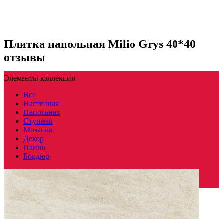
Плитка напольная Milio Grys 40*40
отзывы
Элементы коллекции
Все
Настенная
Напольная
Ступени
Мозаика
Декор
Панно
Бордюр
Польша
Производитель
PARADYZ CERAMICA
Коллекция
Paradyz Ceramica EMILLY / MILIO