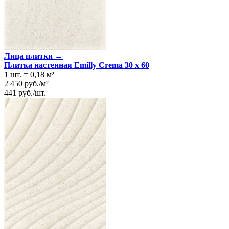
Лица плитки →
Плитка настенная Emilly Crema 30 x 60
1 шт.
=
0,18
м²
2 450
руб.
/
м²
441
руб.
/
шт.