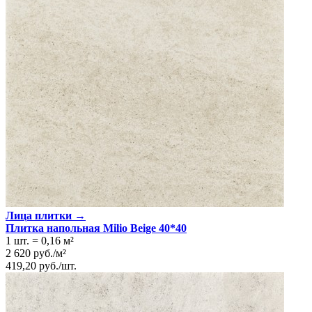
Тип плитки
Настенная
Размеры
Размеры
30х60 см
Толщина
9 мм
Ширина
30 см
Длина
60 см
Площадь в упаковке
1.44 кв. м.
Вес 1 упаковки
23.18 кг
Количество в коробке, шт.
8
Свойства
Назначение
Ванная комната, Кухня
Материал
Керамика
Поверхность
Матовая, Ровная
Технология
Монопороза
Цвет
Белый
Лица плитки →
Плитка напольная Milio Beige 40*40
1 шт.
=
0,16
м²
2 620
руб.
/
м²
419,20
руб.
/
шт.