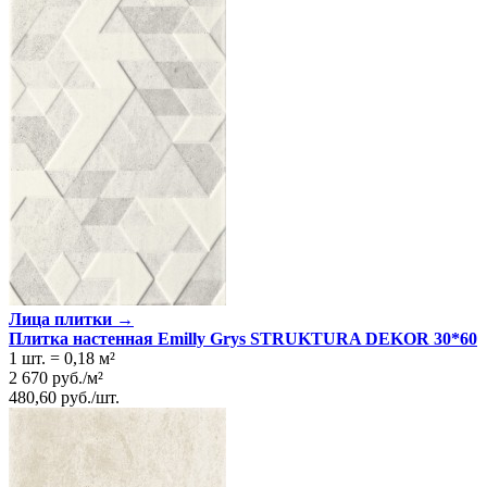
Лица плитки →
Плитка настенная Emilly Grys STRUKTURA DEKOR 30*60
1 шт.
=
0,18
м²
2 670
руб.
/
м²
480,60
руб.
/
шт.