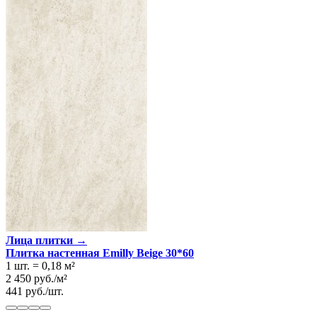
Лица плитки →
Плитка настенная Emilly Beige 30*60
1 шт.
=
0,18
м²
2 450
руб.
/
м²
441
руб.
/
шт.