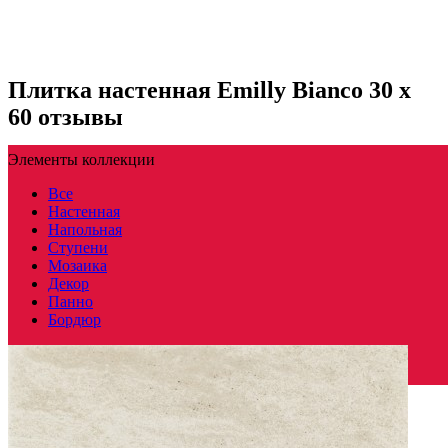
Плитка настенная Emilly Bianco 30 x
60 отзывы
Элементы коллекции
Все
Настенная
Напольная
Ступени
Мозаика
Декор
Панно
Бордюр
Польша
Производитель
PARADYZ CERAMICA
Коллекция
Paradyz Ceramica EMILLY / MILIO