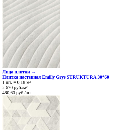
Лица плитки →
Плитка настенная Emilly Grys STRUKTURA 30*60
1 шт.
=
0,18
м²
2 670
руб.
/
м²
480,60
руб.
/
шт.