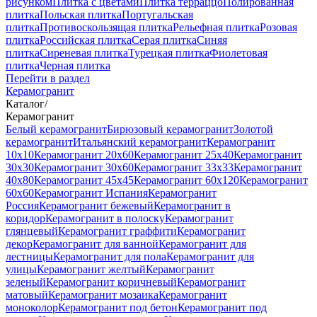
рисунком
Плитка с цветами
Плитка терраццо
Полированная
плитка
Польская плитка
Португальская
плитка
Противоскользящая плитка
Рельефная плитка
Розовая
плитка
Российская плитка
Серая плитка
Синяя
плитка
Сиреневая плитка
Турецкая плитка
Фиолетовая
плитка
Черная плитка
Перейти в раздел
Керамогранит
Каталог
/
Керамогранит
Белый керамогранит
Бирюзовый керамогранит
Золотой
керамогранит
Итальянский керамогранит
Керамогранит
10x10
Керамогранит 20x60
Керамогранит 25x40
Керамогранит
30x30
Керамогранит 30x60
Керамогранит 33x33
Керамогранит
40x80
Керамогранит 45x45
Керамогранит 60x120
Керамогранит
60x60
Керамогранит Испания
Керамогранит
Россия
Керамогранит бежевый
Керамогранит в
коридор
Керамогранит в полоску
Керамогранит
глянцевый
Керамогранит граффити
Керамогранит
декор
Керамогранит для ванной
Керамогранит для
лестницы
Керамогранит для пола
Керамогранит для
улицы
Керамогранит желтый
Керамогранит
зеленый
Керамогранит коричневый
Керамогранит
матовый
Керамогранит мозаика
Керамогранит
моноколор
Керамогранит под бетон
Керамогранит под