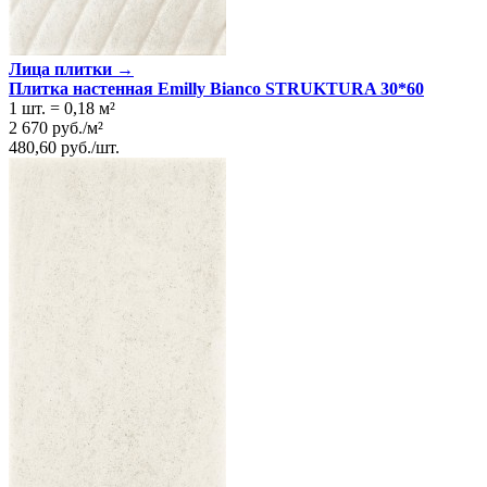
Лица плитки →
Плитка настенная Emilly Bianco STRUKTURA 30*60
1 шт.
=
0,18
м²
2 670
руб.
/
м²
480,60
руб.
/
шт.