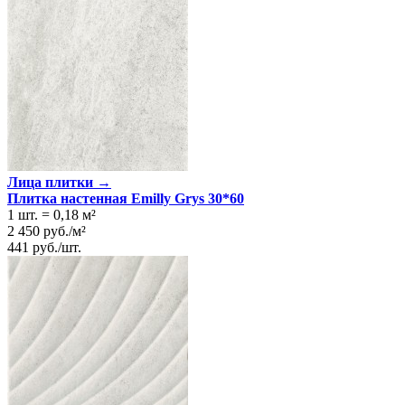
Лица плитки →
Плитка настенная Emilly Grys 30*60
1 шт.
=
0,18
м²
2 450
руб.
/
м²
441
руб.
/
шт.