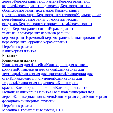
дерево
Керамогранит под камень
Керамогранит под
кирпич
Керамогранит под мрамор
Керамогранит под
обои
Керамогранит под паркет
Керамогранит
противоскользящий
Керамогранит пэчворк
Керамогранит
рельефный
Керамогранит с геометрическим
рисунком
Керамогранит с орнаментом
Керамогранит
серый
Керамогранит синий
Керамогранит
темный
Керамогранит черный
Красный
керамогранит
Кремовый керамогранит
Лаппатированный
керамогранит
Терраццо керамогранит
Перейти в раздел
Клинкерная плитка
Каталог
/
Клинкерная плитка
Клинкерная для бассейна
Клинкерная для ванной
комнаты
Клинкерная для кухни
Клинкерная для
лестницы
Клинкерная для прихожей
Клинкерная для
стен
Клинкерная для ступеней
Клинкерная для
террасы
Клинкерная коричневая
Клинкерная
красная
Клинкерная напольная
Клинкерная плитка
Испания
Клинкерная плитка Польша
Клинкерная под
дерево
Клинкерная под камень
Клинкерная серая
Клинкерная
фасадная
Клинкерные ступени
Перейти в раздел
Мозаика
Строительные смеси, СВП