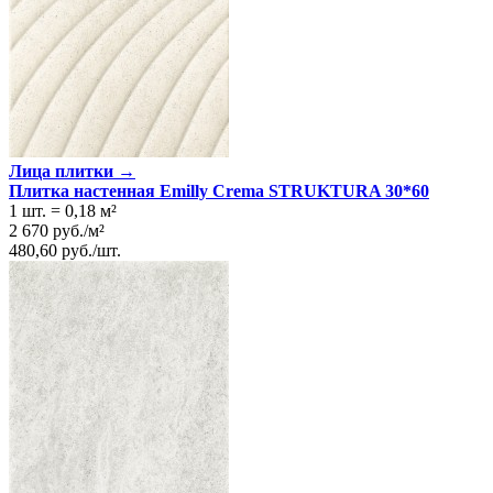
Лица плитки →
Плитка настенная Emilly Crema STRUKTURA 30*60
1 шт.
=
0,18
м²
2 670
руб.
/
м²
480,60
руб.
/
шт.