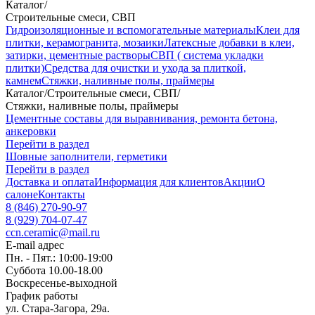
Каталог
/
Строительные смеси, СВП
Гидроизоляционные и вспомогательные материалы
Клеи для
плитки, керамогранита, мозаики
Латексные добавки в клеи,
затирки, цементные растворы
СВП ( система укладки
плитки)
Средства для очистки и ухода за плиткой,
камнем
Стяжки, наливные полы, праймеры
Каталог
/
Строительные смеси, СВП
/
Стяжки, наливные полы, праймеры
Цементные составы для выравнивания, ремонта бетона,
анкеровки
Перейти в раздел
Шовные заполнители, герметики
Перейти в раздел
Доставка и оплата
Информация для клиентов
Акции
О
салоне
Контакты
8 (846) 270-90-97
8 (929) 704-07-47
ccn.ceramic@mail.ru
E-mail адрес
Пн. - Пят.: 10:00-19:00
Суббота 10.00-18.00
Воскресенье-выходной
График работы
ул. Стара-Загора, 29а.