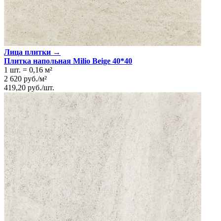
Поверхность
Матовая, Рельефная
Технология
Монопороза
Цвет
Кремовый
Лица плитки →
Плитка напольная Milio Beige 40*40
1 шт.
=
0,16
м²
2 620
руб.
/
м²
419,20
руб.
/
шт.