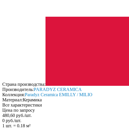
Страна производства:
Производитель:
PARADYZ CERAMICA
Коллекция:
Paradyz Ceramica EMILLY / MILIO
Материал:
Керамика
Все характеристики
Цена по запросу
480,60
руб.
/
шт.
0
руб.
/
шт.
1 шт.
=
0.18
м²