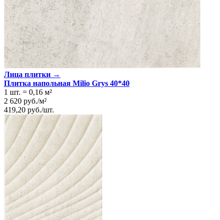
Лица плитки →
Плитка напольная Milio Grys 40*40
1 шт.
=
0,16
м²
2 620
руб.
/
м²
419,20
руб.
/
шт.