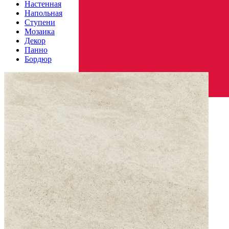
Настенная
Напольная
Ступени
Мозаика
Декор
Панно
Бордюр
Страна производства
Производитель
PARADYZ CERAMICA
Коллекция
Paradyz Ceramica EMILLY / MILIO
Тип плитки
Настенная
Размеры
Размеры
30х60 см
Толщина
9 мм
Ширина
30 см
Длина
60 см
Площадь в упаковке
1.44 кв. м.
Вес 1 упаковки
23.18 кг
Количество в коробке, шт.
8
Свойства
Назначение
Ванная комната, Кухня
Материал
Керамика