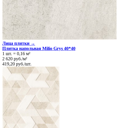
Лица плитки →
Плитка напольная Milio Grys 40*40
1 шт.
=
0,16
м²
2 620
руб.
/
м²
419,20
руб.
/
шт.