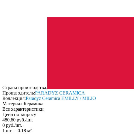
Страна производства:
Производитель:
PARADYZ CERAMICA
Коллекция:
Paradyz Ceramica EMILLY / MILIO
Материал:
Керамика
Все характеристики
Цена по запросу
480,60
руб.
/
шт.
0
руб.
/
шт.
1 шт.
=
0.18
м²