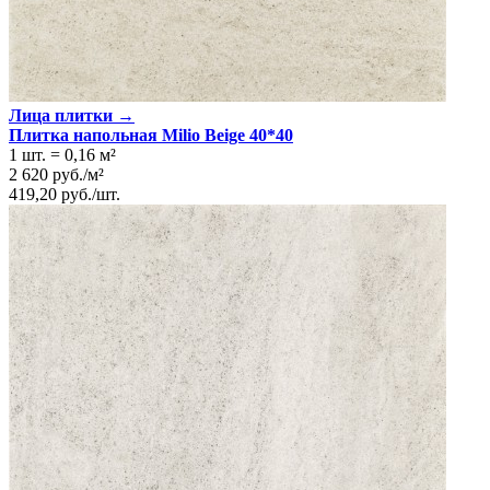
Поверхность
Матовая, Рельефная
Технология
Монопороза
Цвет
Бежевый
Имитация поверхности
Камень
Лица плитки →
Плитка напольная Milio Beige 40*40
1 шт.
=
0,16
м²
2 620
руб.
/
м²
419,20
руб.
/
шт.