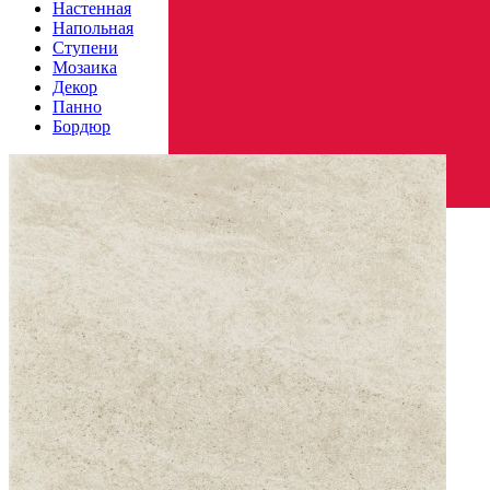
Настенная
Напольная
Ступени
Мозаика
Декор
Панно
Бордюр
Страна производства
Производитель
PARADYZ CERAMICA
Коллекция
Paradyz Ceramica EMILLY / MILIO
Тип плитки
Настенная
Размеры
Размеры
30х60 см
Толщина
9 мм
Ширина
30 см
Длина
60 см
Площадь в упаковке
1.44 кв. м.
Вес 1 упаковки
23.18 кг
Количество в коробке, шт.
8
Свойства
Назначение
Холл и прихожая, Ванная комната, Кухня
Материал
Керамика