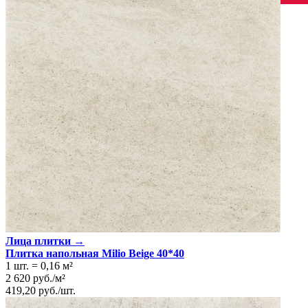
Страна производства
Производитель
PARADYZ CERAMICA
Коллекция
Paradyz Ceramica EMILLY / MILIO
Материал
Керамика
Тип плитки
Настенная, Напольная
Назначение
Холл и прихожая, Ванная комната, Кухня
Имитация поверхности
Камень
Поверхность
Ровная
Единица измер. коллекции
м2
Лица плитки →
Плитка напольная Milio Beige 40*40
1 шт.
=
0,16
м²
2 620
руб.
/
м²
419,20
руб.
/
шт.