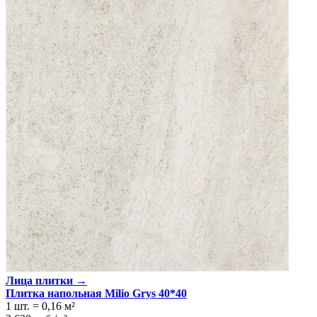
Лица плитки →
Плитка напольная Milio Grys 40*40
1 шт.
=
0,16
м²