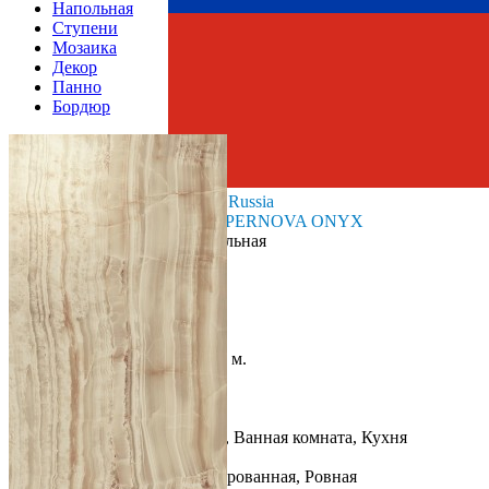
Напольная
Ступени
Мозаика
Декор
Панно
Бордюр
Страна производства
Производитель
Atlas Concord Russia
Коллекция
Atlas Concorde SUPERNOVA ONYX
Тип плитки
Настенная, Напольная
Размеры
Размеры
59х59 см
Толщина
9 мм
Ширина
59 см
Длина
59 см
Площадь в упаковке
1.044 кв. м.
Вес 1 упаковки
22.97 кг
Количество в коробке, шт.
3
Свойства
Назначение
Холл и прихожая, Ванная комната, Кухня
Материал
Керамогранит
Поверхность
Глянцевая/Полированная, Ровная