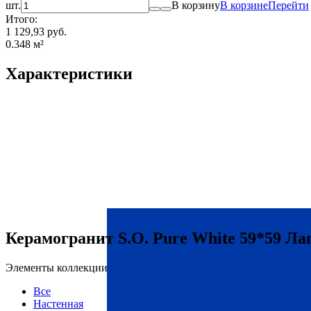
шт.
В корзину
В корзине
Перейти
Итого:
1 129,93 руб.
0.348
м²
Характеристики
Керамогранит S.O. Pure White 59*59 Л
Элементы коллекции
Все
Настенная