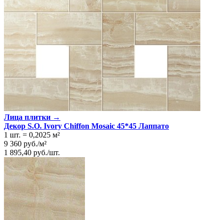
Лица плитки →
Декор S.O. Ivory Chiffon Mosaic 45*45 Лаппато
1 шт.
=
0,2025
м²
9 360
руб.
/
м²
1 895,40
руб.
/
шт.