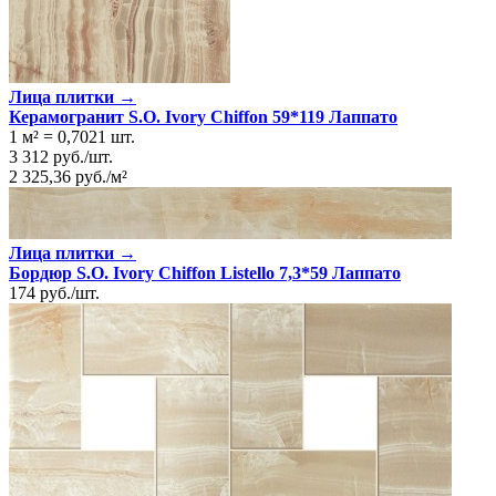
Ректификация
Да
Цвет
Белый антик
Лица плитки →
Керамогранит S.O. Ivory Chiffon 59*119 Лаппато
1 м²
=
0,7021
шт.
3 312
руб.
/
шт.
2 325,36
руб.
/
м²
Лица плитки →
Бордюр S.O. Ivory Chiffon Listello 7,3*59 Лаппато
174
руб.
/
шт.