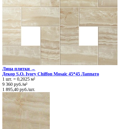
Лица плитки →
Декор S.O. Ivory Chiffon Mosaic 45*45 Лаппато
1 шт.
=
0,2025
м²
9 360
руб.
/
м²
1 895,40
руб.
/
шт.