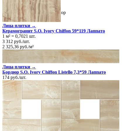
Ректификация
Да
Цвет
Черный
Имитация поверхности
Мрамор
Лица плитки →
Керамогранит S.O. Ivory Chiffon 59*119 Лаппато
1 м²
=
0,7021
шт.
3 312
руб.
/
шт.
2 325,36
руб.
/
м²
Лица плитки →
Бордюр S.O. Ivory Chiffon Listello 7,3*59 Лаппато
174
руб.
/
шт.