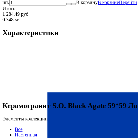
шт.
В корзину
В корзине
Перейти
Итого:
1 284,49 руб.
0.348
м²
Характеристики
Керамогранит S.O. Black Agate 59*59 Л
Элементы коллекции
Все
Настенная