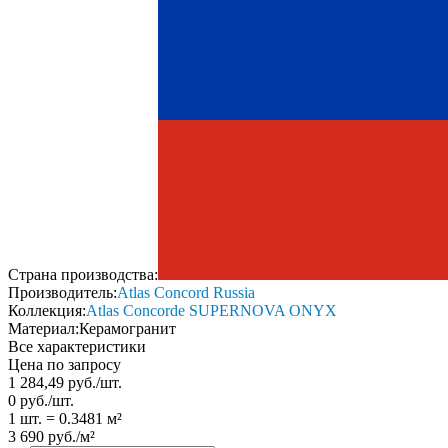
Страна производства:
Производитель:
Atlas Concord Russia
Коллекция:
Atlas Concorde SUPERNOVA ONYX
Материал:
Керамогранит
Все характеристики
Цена по запросу
1 284,49
руб.
/
шт.
0
руб.
/
шт.
1 шт.
=
0.3481
м²
3 690
руб.
/
м²