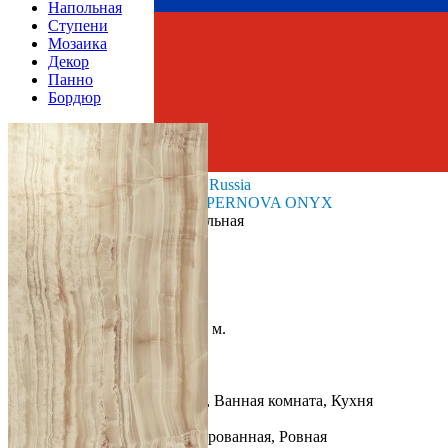
Напольная
Ступени
Мозаика
Декор
Панно
Бордюр
Страна производства
Производитель
Atlas Concord Russia
Коллекция
Atlas Concorde SUPERNOVA ONYX
Тип плитки
Настенная, Напольная
Размеры
Размеры
59х59 см
Толщина
9 мм
Ширина
59 см
Длина
59 см
Площадь в упаковке
1.044 кв. м.
Вес 1 упаковки
22.97 кг
Количество в коробке, шт.
3
Свойства
Назначение
Холл и прихожая, Ванная комната, Кухня
Материал
Керамогранит
Поверхность
Глянцевая/Полированная, Ровная