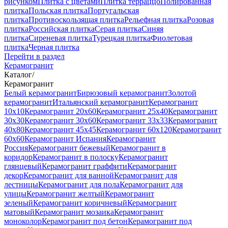
рисунком
Плитка с цветами
Плитка терраццо
Полированная
плитка
Польская плитка
Португальская
плитка
Противоскользящая плитка
Рельефная плитка
Розовая
плитка
Российская плитка
Серая плитка
Синяя
плитка
Сиреневая плитка
Турецкая плитка
Фиолетовая
плитка
Черная плитка
Перейти в раздел
Керамогранит
Каталог
/
Керамогранит
Белый керамогранит
Бирюзовый керамогранит
Золотой
керамогранит
Итальянский керамогранит
Керамогранит
10x10
Керамогранит 20x60
Керамогранит 25x40
Керамогранит
30x30
Керамогранит 30x60
Керамогранит 33x33
Керамогранит
40x80
Керамогранит 45x45
Керамогранит 60x120
Керамогранит
60x60
Керамогранит Испания
Керамогранит
Россия
Керамогранит бежевый
Керамогранит в
коридор
Керамогранит в полоску
Керамогранит
глянцевый
Керамогранит граффити
Керамогранит
декор
Керамогранит для ванной
Керамогранит для
лестницы
Керамогранит для пола
Керамогранит для
улицы
Керамогранит желтый
Керамогранит
зеленый
Керамогранит коричневый
Керамогранит
матовый
Керамогранит мозаика
Керамогранит
моноколор
Керамогранит под бетон
Керамогранит под