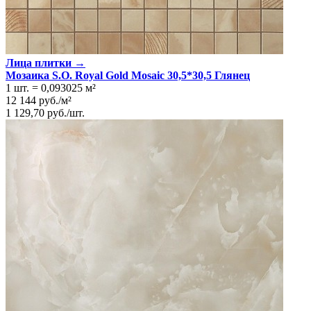
Лица плитки →
Мозаика S.O. Royal Gold Mosaic 30,5*30,5 Глянeц
1 шт.
=
0,093025
м²
12 144
руб.
/
м²
1 129,70
руб.
/
шт.