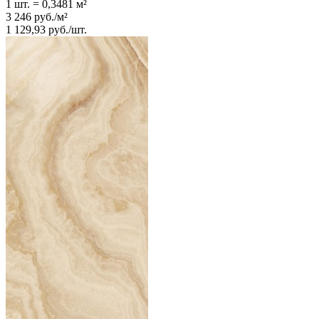
1 шт.
=
0,3481
м²
3 246
руб.
/
м²
1 129,93
руб.
/
шт.