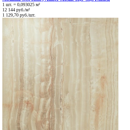
1 шт.
=
0,093025
м²
12 144
руб.
/
м²
1 129,70
руб.
/
шт.