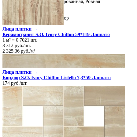
Поверхность
Глянцевая/Полированная, Ровная
Ректификация
Да
Цвет
Черный
Имитация поверхности
Мрамор
Лица плитки →
Керамогранит S.O. Ivory Chiffon 59*119 Лаппато
1 м²
=
0,7021
шт.
3 312
руб.
/
шт.
2 325,36
руб.
/
м²
Лица плитки →
Бордюр S.O. Ivory Chiffon Listello 7,3*59 Лаппато
174
руб.
/
шт.