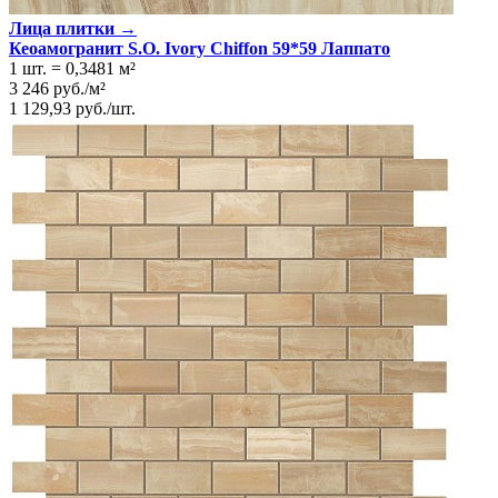
Лица плитки →
Кеоамогранит S.O. Ivory Chiffon 59*59 Лаппато
1 шт.
=
0,3481
м²
3 246
руб.
/
м²
1 129,93
руб.
/
шт.