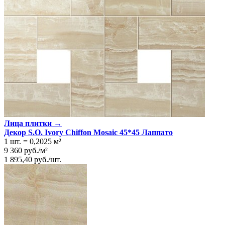
Лица плитки →
Декор S.O. Ivory Chiffon Mosaic 45*45 Лаппато
1 шт.
=
0,2025
м²
9 360
руб.
/
м²
1 895,40
руб.
/
шт.