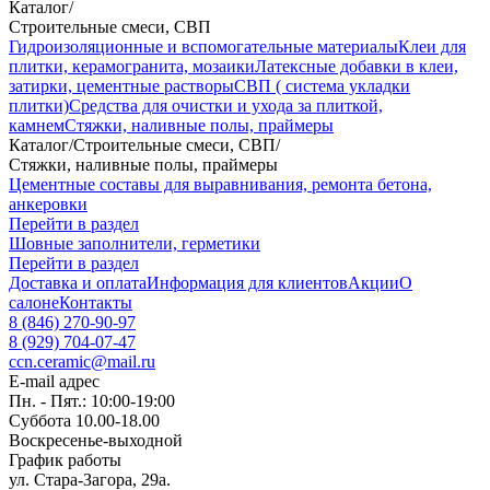
Каталог
/
Строительные смеси, СВП
Гидроизоляционные и вспомогательные материалы
Клеи для
плитки, керамогранита, мозаики
Латексные добавки в клеи,
затирки, цементные растворы
СВП ( система укладки
плитки)
Средства для очистки и ухода за плиткой,
камнем
Стяжки, наливные полы, праймеры
Каталог
/
Строительные смеси, СВП
/
Стяжки, наливные полы, праймеры
Цементные составы для выравнивания, ремонта бетона,
анкеровки
Перейти в раздел
Шовные заполнители, герметики
Перейти в раздел
Доставка и оплата
Информация для клиентов
Акции
О
салоне
Контакты
8 (846) 270-90-97
8 (929) 704-07-47
ccn.ceramic@mail.ru
E-mail адрес
Пн. - Пят.: 10:00-19:00
Суббота 10.00-18.00
Воскресенье-выходной
График работы
ул. Стара-Загора, 29а.