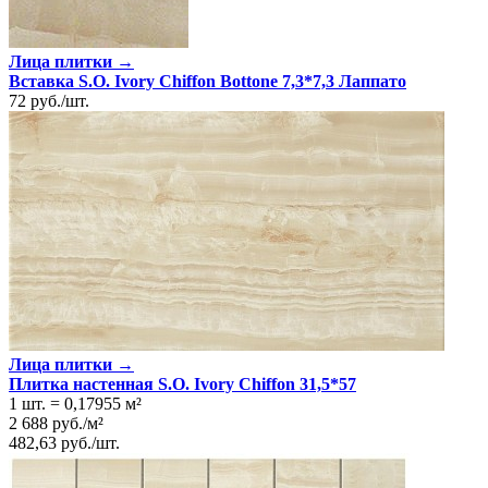
Лица плитки →
Вставка S.O. Ivory Chiffon Bottone 7,3*7,3 Лаппато
72
руб.
/
шт.
Лица плитки →
Плитка настенная S.O. Ivory Chiffon 31,5*57
1 шт.
=
0,17955
м²
2 688
руб.
/
м²
482,63
руб.
/
шт.