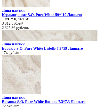
Лица плитки →
Керамогранит S.O. Pure White 59*119 Лаппато
1 шт.
=
0,7021
м²
3 312
руб.
/
м²
2 325,36
руб.
/
шт.
Лица плитки →
Бордюр S.O. Pure White Listello 7,3*59 Лаппато
174
руб.
/
шт.
Лица плитки →
Вставка S.O. Pure White Bottone 7,3*7,3 Лаппато
72
руб.
/
шт.