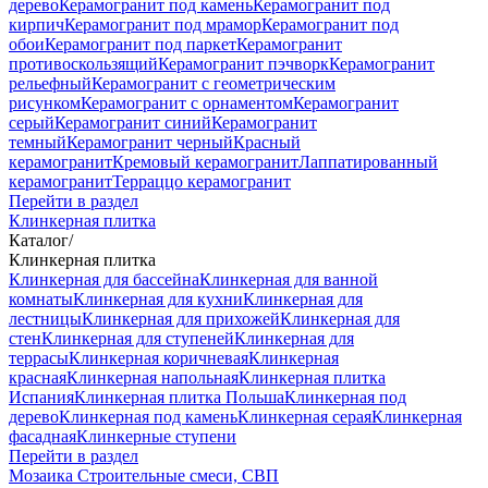
дерево
Керамогранит под камень
Керамогранит под
кирпич
Керамогранит под мрамор
Керамогранит под
обои
Керамогранит под паркет
Керамогранит
противоскользящий
Керамогранит пэчворк
Керамогранит
рельефный
Керамогранит с геометрическим
рисунком
Керамогранит с орнаментом
Керамогранит
серый
Керамогранит синий
Керамогранит
темный
Керамогранит черный
Красный
керамогранит
Кремовый керамогранит
Лаппатированный
керамогранит
Терраццо керамогранит
Перейти в раздел
Клинкерная плитка
Каталог
/
Клинкерная плитка
Клинкерная для бассейна
Клинкерная для ванной
комнаты
Клинкерная для кухни
Клинкерная для
лестницы
Клинкерная для прихожей
Клинкерная для
стен
Клинкерная для ступеней
Клинкерная для
террасы
Клинкерная коричневая
Клинкерная
красная
Клинкерная напольная
Клинкерная плитка
Испания
Клинкерная плитка Польша
Клинкерная под
дерево
Клинкерная под камень
Клинкерная серая
Клинкерная
фасадная
Клинкерные ступени
Перейти в раздел
Мозаика
Строительные смеси, СВП