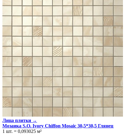
Лица плитки →
Мозаика S.O. Ivory Chiffon Mosaic 30,5*30,5 Глянeц
1 шт.
=
0,093025
м²