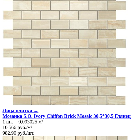
Лица плитки →
Мозаика S.O. Ivory Chiffon Brick Mosaic 30,5*30,5 Глянeц
1 шт.
=
0,093025
м²
10 566
руб.
/
м²
982,90
руб.
/
шт.