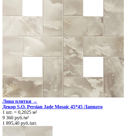
Лица плитки →
Декор S.O. Persian Jade Mosaic 45*45 Лаппато
1 шт.
=
0,2025
м²
9 360
руб.
/
м²
1 895,40
руб.
/
шт.