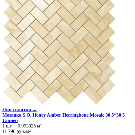
Лица плитки →
Мозаика S.O. Honey Amber Herringbone Mosaic 30,5*30,5
Глянeц
1 шт.
=
0,093025
м²
11 796
руб.
/
м²