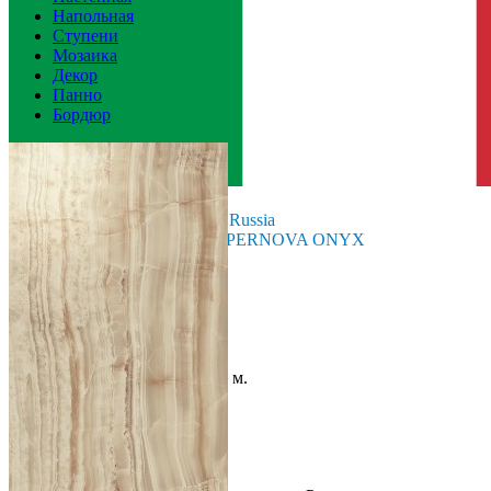
Напольная
Ступени
Мозаика
Декор
Панно
Бордюр
Италия
Производитель
Atlas Concord Russia
Коллекция
Atlas Concorde SUPERNOVA ONYX
Тип плитки
Настенная
Размеры
Размеры
31.5х57 см
Толщина
8.5 мм
Ширина
31.5 см
Длина
57 см
Площадь в упаковке
1.616 кв. м.
Вес 1 упаковки
23.92 кг
Количество в коробке, шт.
9
Свойства
Назначение
Ванная комната
Материал
Керамика