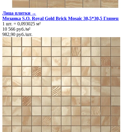
Лица плитки →
Мозаика S.O. Royal Gold Brick Mosaic 30,5*30,5 Глянeц
1 шт.
=
0,093025
м²
10 566
руб.
/
м²
982,90
руб.
/
шт.