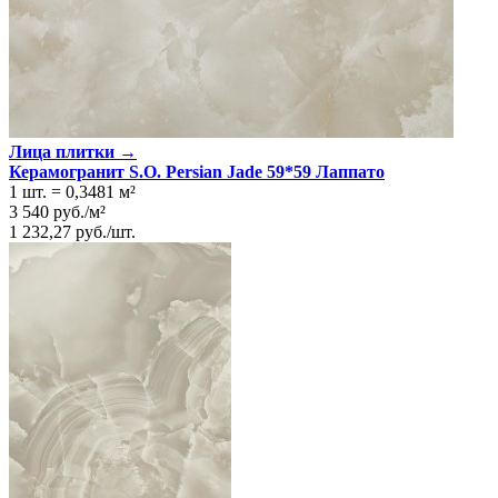
Лица плитки →
Керамогранит S.O. Persian Jade 59*59 Лаппато
1 шт.
=
0,3481
м²
3 540
руб.
/
м²
1 232,27
руб.
/
шт.