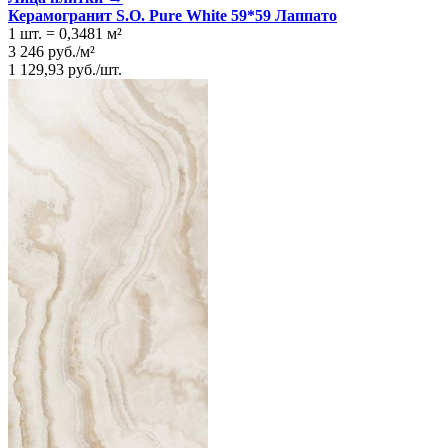
Керамогранит S.O. Pure White 59*59 Лаппато
1 шт.
=
0,3481
м²
3 246
руб.
/
м²
1 129,93
руб.
/
шт.