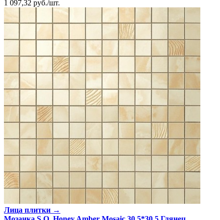
1 097,32
руб.
/
шт.
Лица плитки →
Мозаика S.O. Honey Amber Mosaic 30,5*30,5 Глянeц