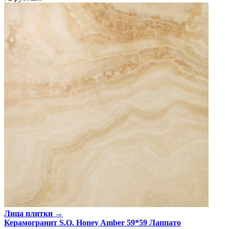
Лица плитки →
Керамогранит S.O. Honey Amber 59*59 Лаппато