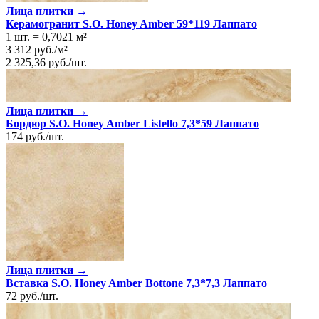
Лица плитки →
Керамогранит S.O. Honey Amber 59*119 Лаппато
1 шт.
=
0,7021
м²
3 312
руб.
/
м²
2 325,36
руб.
/
шт.
Лица плитки →
Бордюр S.O. Honey Amber Listello 7,3*59 Лаппато
174
руб.
/
шт.
Лица плитки →
Вставка S.O. Honey Amber Bottone 7,3*7,3 Лаппато
72
руб.
/
шт.