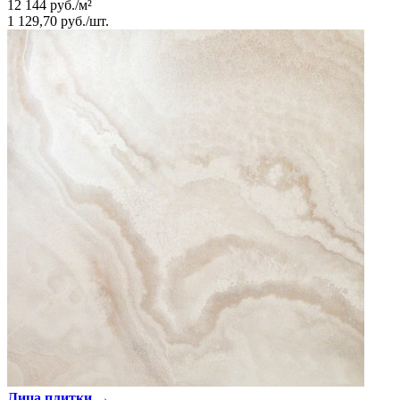
12 144
руб.
/
м²
1 129,70
руб.
/
шт.
Лица плитки →