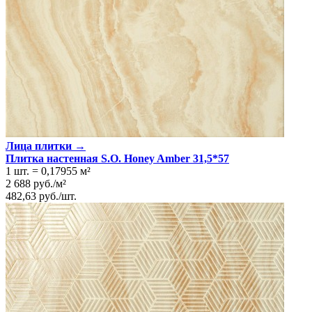
Лица плитки →
Плитка настенная S.O. Honey Amber 31,5*57
1 шт.
=
0,17955
м²
2 688
руб.
/
м²
482,63
руб.
/
шт.