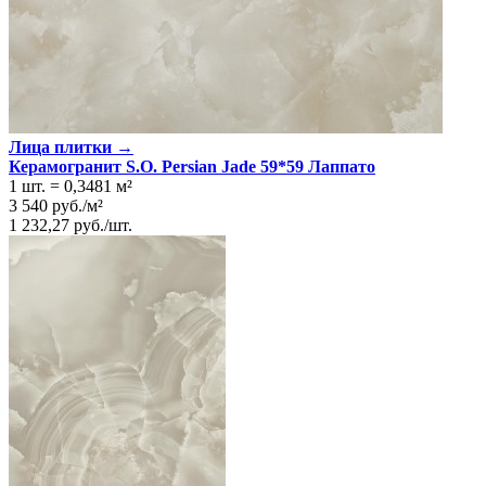
Лица плитки →
Керамогранит S.O. Persian Jade 59*59 Лаппато
1 шт.
=
0,3481
м²
3 540
руб.
/
м²
1 232,27
руб.
/
шт.