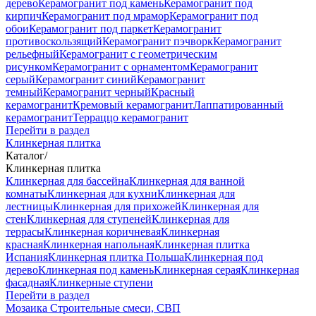
дерево
Керамогранит под камень
Керамогранит под
кирпич
Керамогранит под мрамор
Керамогранит под
обои
Керамогранит под паркет
Керамогранит
противоскользящий
Керамогранит пэчворк
Керамогранит
рельефный
Керамогранит с геометрическим
рисунком
Керамогранит с орнаментом
Керамогранит
серый
Керамогранит синий
Керамогранит
темный
Керамогранит черный
Красный
керамогранит
Кремовый керамогранит
Лаппатированный
керамогранит
Терраццо керамогранит
Перейти в раздел
Клинкерная плитка
Каталог
/
Клинкерная плитка
Клинкерная для бассейна
Клинкерная для ванной
комнаты
Клинкерная для кухни
Клинкерная для
лестницы
Клинкерная для прихожей
Клинкерная для
стен
Клинкерная для ступеней
Клинкерная для
террасы
Клинкерная коричневая
Клинкерная
красная
Клинкерная напольная
Клинкерная плитка
Испания
Клинкерная плитка Польша
Клинкерная под
дерево
Клинкерная под камень
Клинкерная серая
Клинкерная
фасадная
Клинкерные ступени
Перейти в раздел
Мозаика
Строительные смеси, СВП