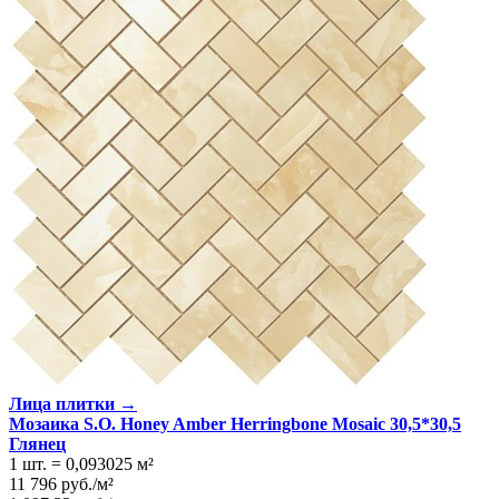
Лица плитки →
Мозаика S.O. Honey Amber Herringbone Mosaic 30,5*30,5
Глянeц
1 шт.
=
0,093025
м²
11 796
руб.
/
м²