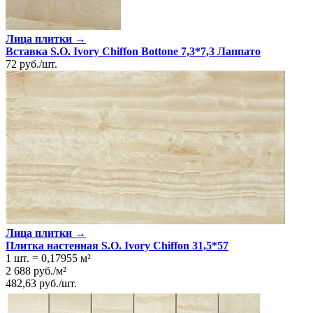
Лица плитки →
Вставка S.O. Ivory Chiffon Bottone 7,3*7,3 Лаппато
72
руб.
/
шт.
Лица плитки →
Плитка настенная S.O. Ivory Chiffon 31,5*57
1 шт.
=
0,17955
м²
2 688
руб.
/
м²
482,63
руб.
/
шт.