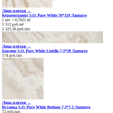
Лица плитки →
Керамогранит S.O. Pure White 59*119 Лаппато
1 шт.
=
0,7021
м²
3 312
руб.
/
м²
2 325,36
руб.
/
шт.
Лица плитки →
Бордюр S.O. Pure White Listello 7,3*59 Лаппато
174
руб.
/
шт.
Лица плитки →
Вставка S.O. Pure White Bottone 7,3*7,3 Лаппато
72
руб.
/
шт.