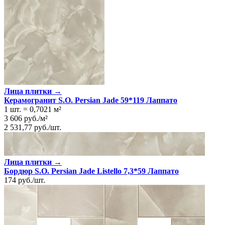
Лица плитки →
Керамогранит S.O. Persian Jade 59*119 Лаппато
1 шт.
=
0,7021
м²
3 606
руб.
/
м²
2 531,77
руб.
/
шт.
Лица плитки →
Бордюр S.O. Persian Jade Listello 7,3*59 Лаппато
174
руб.
/
шт.