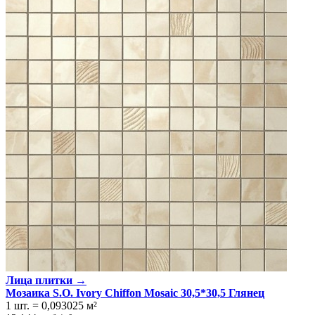
Лица плитки →
Мозаика S.O. Ivory Chiffon Mosaic 30,5*30,5 Глянeц
1 шт.
=
0,093025
м²