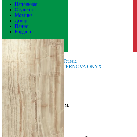
Напольная
Ступени
Мозаика
Декор
Панно
Бордюр
Италия
Производитель
Atlas Concord Russia
Коллекция
Atlas Concorde SUPERNOVA ONYX
Тип плитки
Настенная
Размеры
Размеры
31.5х57 см
Толщина
8.5 мм
Ширина
31.5 см
Длина
57 см
Площадь в упаковке
1.616 кв. м.
Вес 1 упаковки
23.92 кг
Количество в коробке, шт.
9
Свойства
Назначение
Ванная комната
Материал
Керамика