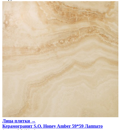
Лица плитки →
Керамогранит S.O. Honey Amber 59*59 Лаппато