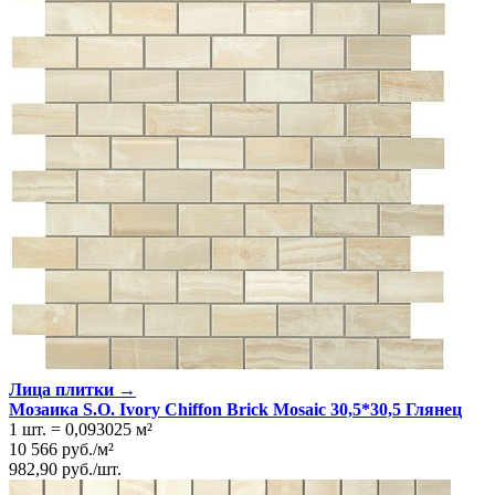
Лица плитки →
Мозаика S.O. Ivory Chiffon Brick Mosaic 30,5*30,5 Глянeц
1 шт.
=
0,093025
м²
10 566
руб.
/
м²
982,90
руб.
/
шт.