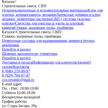
Каталог
/
Строительные смеси, СВП
Гидроизоляционные и вспомогательные материалы
Клеи для
плитки, керамогранита, мозаики
Латексные добавки в клеи,
затирки, цементные растворы
СВП ( система укладки
плитки)
Средства для очистки и ухода за плиткой,
камнем
Стяжки, наливные полы, праймеры
Каталог
/
Строительные смеси, СВП
/
Стяжки, наливные полы, праймеры
Цементные составы для выравнивания, ремонта бетона,
анкеровки
Перейти в раздел
Шовные заполнители, герметики
Перейти в раздел
Доставка и оплата
Информация для клиентов
Акции
О
салоне
Контакты
8 (846) 270-90-97
8 (929) 704-07-47
ccn.ceramic@mail.ru
E-mail адрес
Пн. - Пят.: 10:00-19:00
Суббота 10.00-18.00
Воскресенье-выходной
График работы
ул. Стара-Загора, 29а.