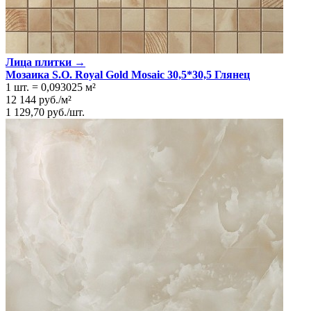
Лица плитки →
Мозаика S.O. Royal Gold Mosaic 30,5*30,5 Глянeц
1 шт.
=
0,093025
м²
12 144
руб.
/
м²
1 129,70
руб.
/
шт.