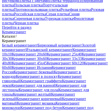
рисунком
Плитка с цветами
Плитка терраццо
Полированная
плитка
Польская плитка
Португальская
плитка
Противоскользящая плитка
Рельефная плитка
Розовая
плитка
Российская плитка
Серая плитка
Синяя
плитка
Сиреневая плитка
Турецкая плитка
Фиолетовая
плитка
Черная плитка
Перейти в раздел
Керамогранит
Каталог
/
Керамогранит
Белый керамогранит
Бирюзовый керамогранит
Золотой
керамогранит
Итальянский керамогранит
Керамогранит
10x10
Керамогранит 20x60
Керамогранит 25x40
Керамогранит
30x30
Керамогранит 30x60
Керамогранит 33x33
Керамогранит
40x80
Керамогранит 45x45
Керамогранит 60x120
Керамогранит
60x60
Керамогранит Испания
Керамогранит
Россия
Керамогранит бежевый
Керамогранит в
коридор
Керамогранит в полоску
Керамогранит
глянцевый
Керамогранит граффити
Керамогранит
декор
Керамогранит для ванной
Керамогранит для
лестницы
Керамогранит для пола
Керамогранит для
улицы
Керамогранит желтый
Керамогранит
зеленый
Керамогранит коричневый
Керамогранит
матовый
Керамогранит мозаика
Керамогранит
моноколор
Керамогранит под бетон
Керамогранит под