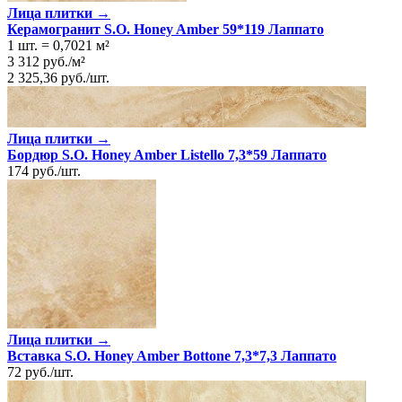
Лица плитки →
Керамогранит S.O. Honey Amber 59*119 Лаппато
1 шт.
=
0,7021
м²
3 312
руб.
/
м²
2 325,36
руб.
/
шт.
Лица плитки →
Бордюр S.O. Honey Amber Listello 7,3*59 Лаппато
174
руб.
/
шт.
Лица плитки →
Вставка S.O. Honey Amber Bottone 7,3*7,3 Лаппато
72
руб.
/
шт.