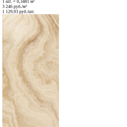
1 шт.
=
0,3481
м²
3 246
руб.
/
м²
1 129,93
руб.
/
шт.