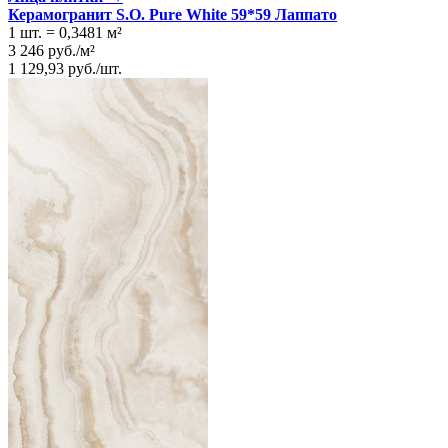
Керамогранит S.O. Pure White 59*59 Лаппато
1 шт.
=
0,3481
м²
3 246
руб.
/
м²
1 129,93
руб.
/
шт.