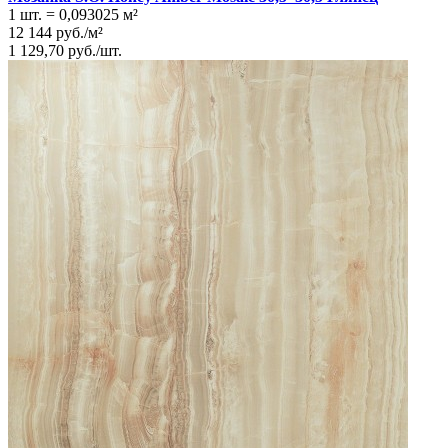
1 шт.
=
0,093025
м²
12 144
руб.
/
м²
1 129,70
руб.
/
шт.