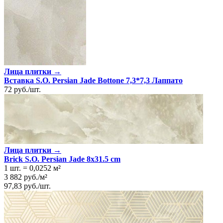
Лица плитки →
Вставка S.O. Persian Jade Bottone 7,3*7,3 Лаппато
72
руб.
/
шт.
Лица плитки →
Brick S.O. Persian Jade 8x31.5 cm
1 шт.
=
0,0252
м²
3 882
руб.
/
м²
97,83
руб.
/
шт.