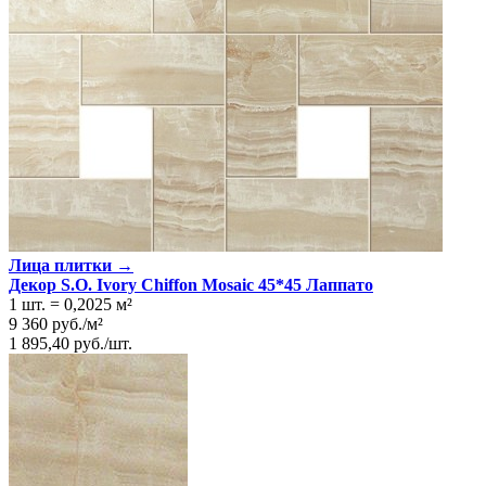
Лица плитки →
Декор S.O. Ivory Chiffon Mosaic 45*45 Лаппато
1 шт.
=
0,2025
м²
9 360
руб.
/
м²
1 895,40
руб.
/
шт.