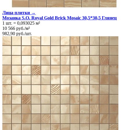
Лица плитки →
Мозаика S.O. Royal Gold Brick Mosaic 30,5*30,5 Глянeц
1 шт.
=
0,093025
м²
10 566
руб.
/
м²
982,90
руб.
/
шт.