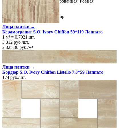
Поверхность
Глянцевая/Полированная, Ровная
Ректификация
Да
Цвет
Светло-серый
Имитация поверхности
Мрамор
Лица плитки →
Керамогранит S.O. Ivory Chiffon 59*119 Лаппато
1 м²
=
0,7021
шт.
3 312
руб.
/
шт.
2 325,36
руб.
/
м²
Лица плитки →
Бордюр S.O. Ivory Chiffon Listello 7,3*59 Лаппато
174
руб.
/
шт.