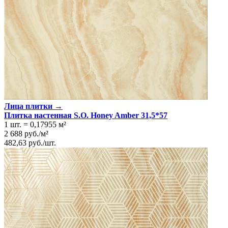
Лица плитки →
Плитка настенная S.O. Honey Amber 31,5*57
1 шт.
=
0,17955
м²
2 688
руб.
/
м²
482,63
руб.
/
шт.