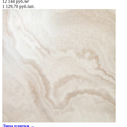
12 144
руб.
/
м²
1 129,70
руб.
/
шт.
Лица плитки →