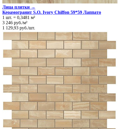
Лица плитки →
Кеоамогранит S.O. Ivory Chiffon 59*59 Лаппато
1 шт.
=
0,3481
м²
3 246
руб.
/
м²
1 129,93
руб.
/
шт.