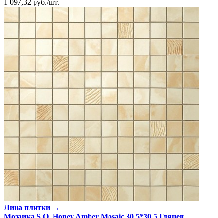
1 097,32
руб.
/
шт.
Лица плитки →
Мозаика S.O. Honey Amber Mosaic 30,5*30,5 Глянeц