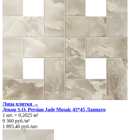
Лица плитки →
Декор S.O. Persian Jade Mosaic 45*45 Лаппато
1 шт.
=
0,2025
м²
9 360
руб.
/
м²
1 895,40
руб.
/
шт.