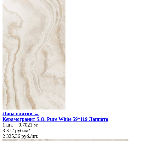
Лица плитки →
Керамогранит S.O. Pure White 59*119 Лаппато
1 шт.
=
0,7021
м²
3 312
руб.
/
м²
2 325,36
руб.
/
шт.