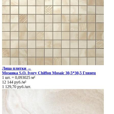
Лица плитки →
Мозаика S.O. Ivory Chiffon Mosaic 30,5*30,5 Глянeц
1 шт.
=
0,093025
м²
12 144
руб.
/
м²
1 129,70
руб.
/
шт.