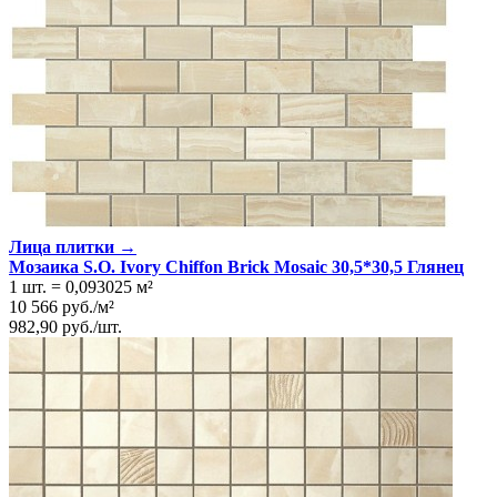
Лица плитки →
Мозаика S.O. Ivory Chiffon Brick Mosaic 30,5*30,5 Глянeц
1 шт.
=
0,093025
м²
10 566
руб.
/
м²
982,90
руб.
/
шт.