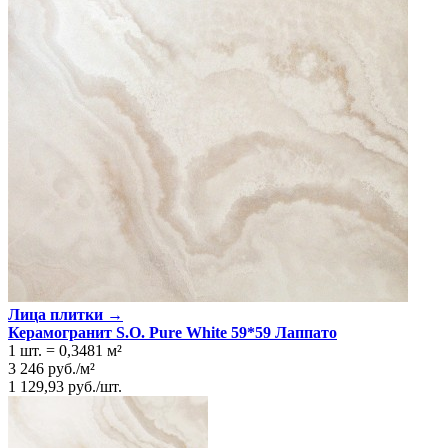
Лица плитки →
Керамогранит S.O. Pure White 59*59 Лаппато
1 шт.
=
0,3481
м²
3 246
руб.
/
м²
1 129,93
руб.
/
шт.