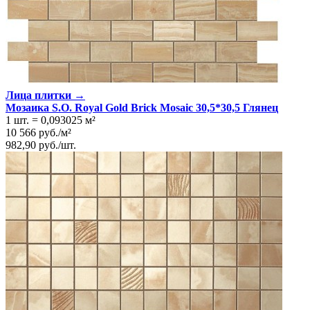
Лица плитки →
Мозаика S.O. Royal Gold Brick Mosaic 30,5*30,5 Глянeц
1 шт.
=
0,093025
м²
10 566
руб.
/
м²
982,90
руб.
/
шт.