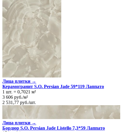
Лица плитки →
Керамогранит S.O. Persian Jade 59*119 Лаппато
1 шт.
=
0,7021
м²
3 606
руб.
/
м²
2 531,77
руб.
/
шт.
Лица плитки →
Бордюр S.O. Persian Jade Listello 7,3*59 Лаппато