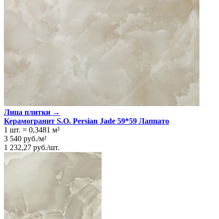
Лица плитки →
Керамогранит S.O. Persian Jade 59*59 Лаппато
1 шт.
=
0,3481
м²
3 540
руб.
/
м²
1 232,27
руб.
/
шт.