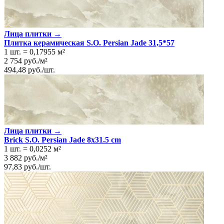
Лица плитки →
Плитка керамическая S.O. Persian Jade 31,5*57
1 шт.
=
0,17955
м²
2 754
руб.
/
м²
494,48
руб.
/
шт.
Лица плитки →
Brick S.O. Persian Jade 8x31.5 cm
1 шт.
=
0,0252
м²
3 882
руб.
/
м²
97,83
руб.
/
шт.