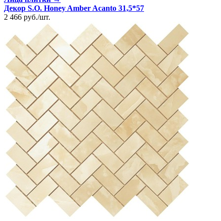
Декор S.O. Honey Amber Acanto 31,5*57
2 466
руб.
/
шт.