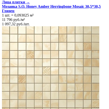
Лица плитки →
Мозаика S.O. Honey Amber Herringbone Mosaic 30,5*30,5
Глянeц
1 шт.
=
0,093025
м²
11 796
руб.
/
м²
1 097,32
руб.
/
шт.