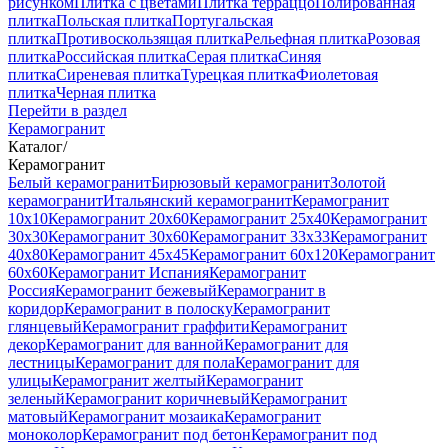
рисунком
Плитка с цветами
Плитка терраццо
Полированная
плитка
Польская плитка
Португальская
плитка
Противоскользящая плитка
Рельефная плитка
Розовая
плитка
Российская плитка
Серая плитка
Синяя
плитка
Сиреневая плитка
Турецкая плитка
Фиолетовая
плитка
Черная плитка
Перейти в раздел
Керамогранит
Каталог
/
Керамогранит
Белый керамогранит
Бирюзовый керамогранит
Золотой
керамогранит
Итальянский керамогранит
Керамогранит
10x10
Керамогранит 20x60
Керамогранит 25x40
Керамогранит
30x30
Керамогранит 30x60
Керамогранит 33x33
Керамогранит
40x80
Керамогранит 45x45
Керамогранит 60x120
Керамогранит
60x60
Керамогранит Испания
Керамогранит
Россия
Керамогранит бежевый
Керамогранит в
коридор
Керамогранит в полоску
Керамогранит
глянцевый
Керамогранит граффити
Керамогранит
декор
Керамогранит для ванной
Керамогранит для
лестницы
Керамогранит для пола
Керамогранит для
улицы
Керамогранит желтый
Керамогранит
зеленый
Керамогранит коричневый
Керамогранит
матовый
Керамогранит мозаика
Керамогранит
моноколор
Керамогранит под бетон
Керамогранит под