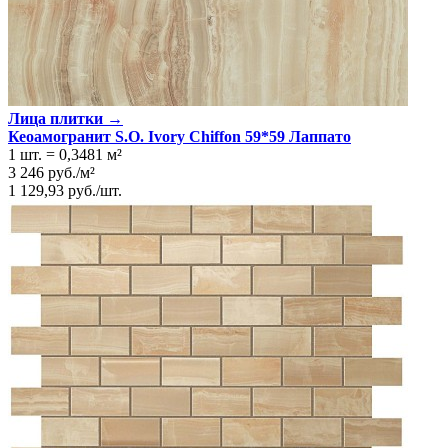
Лица плитки →
Кеоамогранит S.O. Ivory Chiffon 59*59 Лаппато
1 шт.
=
0,3481
м²
3 246
руб.
/
м²
1 129,93
руб.
/
шт.