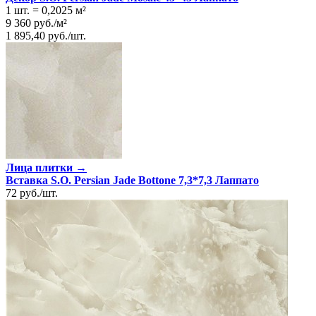
1 шт.
=
0,2025
м²
9 360
руб.
/
м²
1 895,40
руб.
/
шт.
Лица плитки →
Вставка S.O. Persian Jade Bottone 7,3*7,3 Лаппато
72
руб.
/
шт.