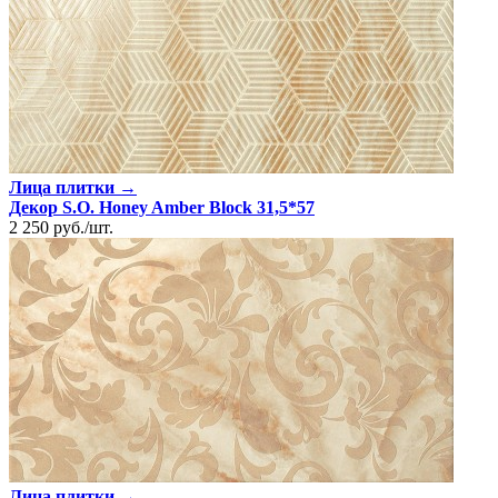
Лица плитки →
Декор S.O. Honey Amber Block 31,5*57
2 250
руб.
/
шт.
Лица плитки →