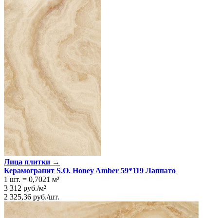
Лица плитки →
Керамогранит S.O. Honey Amber 59*119 Лаппато
1 шт.
=
0,7021
м²
3 312
руб.
/
м²
2 325,36
руб.
/
шт.