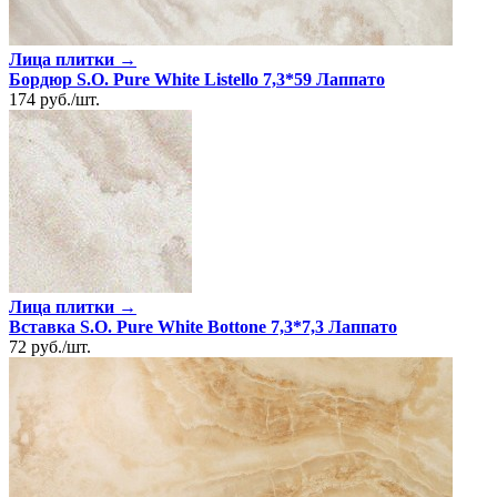
Лица плитки →
Бордюр S.O. Pure White Listello 7,3*59 Лаппато
174
руб.
/
шт.
Лица плитки →
Вставка S.O. Pure White Bottone 7,3*7,3 Лаппато
72
руб.
/
шт.