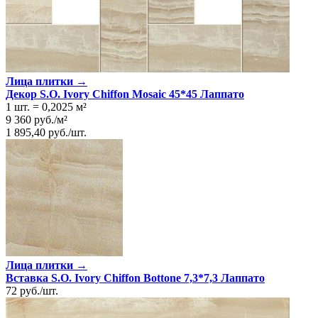
Лица плитки →
Декор S.O. Ivory Chiffon Mosaic 45*45 Лаппато
1 шт.
=
0,2025
м²
9 360
руб.
/
м²
1 895,40
руб.
/
шт.
Лица плитки →
Вставка S.O. Ivory Chiffon Bottone 7,3*7,3 Лаппато
72
руб.
/
шт.