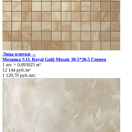
Лица плитки →
Мозаика S.O. Royal Gold Mosaic 30,5*30,5 Глянeц
1 шт.
=
0,093025
м²
12 144
руб.
/
м²
1 129,70
руб.
/
шт.