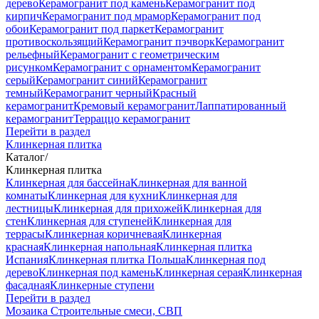
дерево
Керамогранит под камень
Керамогранит под
кирпич
Керамогранит под мрамор
Керамогранит под
обои
Керамогранит под паркет
Керамогранит
противоскользящий
Керамогранит пэчворк
Керамогранит
рельефный
Керамогранит с геометрическим
рисунком
Керамогранит с орнаментом
Керамогранит
серый
Керамогранит синий
Керамогранит
темный
Керамогранит черный
Красный
керамогранит
Кремовый керамогранит
Лаппатированный
керамогранит
Терраццо керамогранит
Перейти в раздел
Клинкерная плитка
Каталог
/
Клинкерная плитка
Клинкерная для бассейна
Клинкерная для ванной
комнаты
Клинкерная для кухни
Клинкерная для
лестницы
Клинкерная для прихожей
Клинкерная для
стен
Клинкерная для ступеней
Клинкерная для
террасы
Клинкерная коричневая
Клинкерная
красная
Клинкерная напольная
Клинкерная плитка
Испания
Клинкерная плитка Польша
Клинкерная под
дерево
Клинкерная под камень
Клинкерная серая
Клинкерная
фасадная
Клинкерные ступени
Перейти в раздел
Мозаика
Строительные смеси, СВП