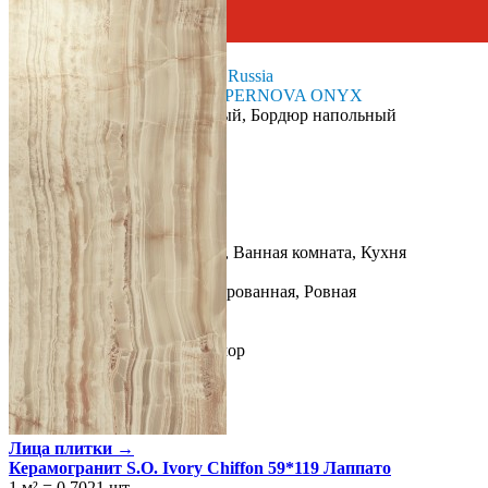
Россия
Производитель
Atlas Concord Russia
Коллекция
Atlas Concorde SUPERNOVA ONYX
Тип плитки
Бордюр настенный, Бордюр напольный
Размеры
Размеры
7.3х7.3 см
Толщина
9 мм
Ширина
7.3 см
Длина
7.3 см
Свойства
Назначение
Холл и прихожая, Ванная комната, Кухня
Материал
Керамогранит
Поверхность
Глянцевая/Полированная, Ровная
Ректификация
Да
Цвет
Кремовый
Имитация поверхности
Мрамор
Лица плитки →
Керамогранит S.O. Ivory Chiffon 59*119 Лаппато
1 м²
=
0,7021
шт.