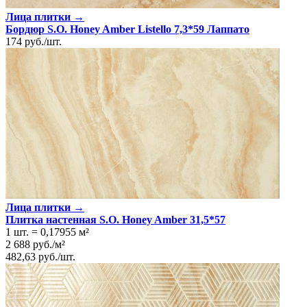
Лица плитки →
Бордюр S.O. Honey Amber Listello 7,3*59 Лаппато
174
руб.
/
шт.
Лица плитки →
Плитка настенная S.O. Honey Amber 31,5*57
1 шт.
=
0,17955
м²
2 688
руб.
/
м²
482,63
руб.
/
шт.