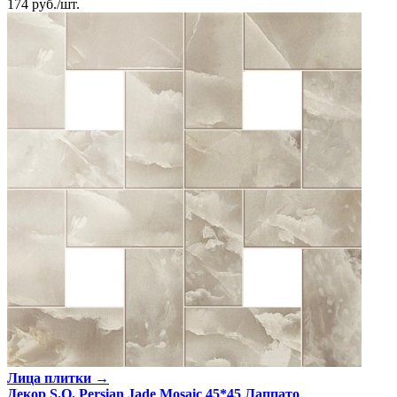
174
руб.
/
шт.
Лица плитки →
Декор S.O. Persian Jade Mosaic 45*45 Лаппато