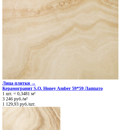
Лица плитки →
Керамогранит S.O. Honey Amber 59*59 Лаппато
1 шт.
=
0,3481
м²
3 246
руб.
/
м²
1 129,93
руб.
/
шт.