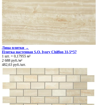
Лица плитки →
Плитка настенная S.O. Ivory Chiffon 31,5*57
1 шт.
=
0,17955
м²
2 688
руб.
/
м²
482,63
руб.
/
шт.