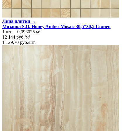
Лица плитки →
Мозаика S.O. Honey Amber Mosaic 30,5*30,5 Глянeц
1 шт.
=
0,093025
м²
12 144
руб.
/
м²
1 129,70
руб.
/
шт.