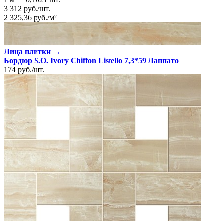
3 312
руб.
/
шт.
2 325,36
руб.
/
м²
Лица плитки →
Бордюр S.O. Ivory Chiffon Listello 7,3*59 Лаппато
174
руб.
/
шт.