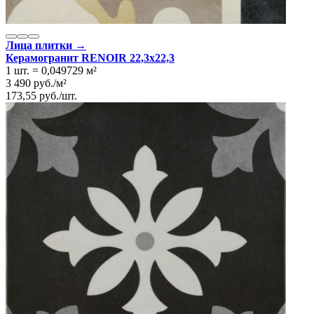
Лица плитки →
Керамогранит RENOIR 22,3x22,3
1 шт.
=
0,049729
м²
3 490
руб.
/
м²
173,55
руб.
/
шт.