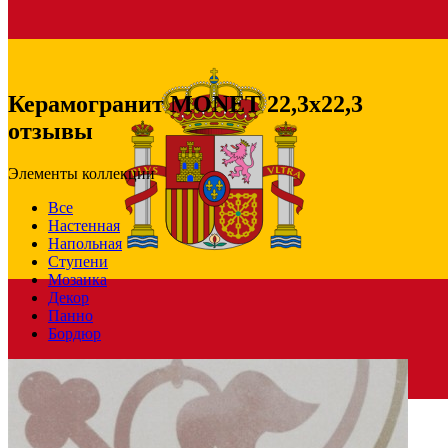
Керамогранит MONET 22,3x22,3
отзывы
Элементы коллекции
Все
Настенная
Напольная
Ступени
Мозаика
Декор
Панно
Бордюр
Испания
Производитель
PAMESA CERAMICA
Коллекция
Pamesa Ceramica ART