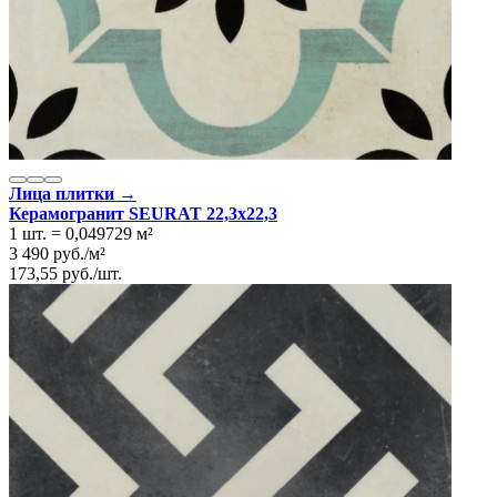
Лица плитки →
Керамогранит SEURAT 22,3x22,3
1 шт.
=
0,049729
м²
3 490
руб.
/
м²
173,55
руб.
/
шт.