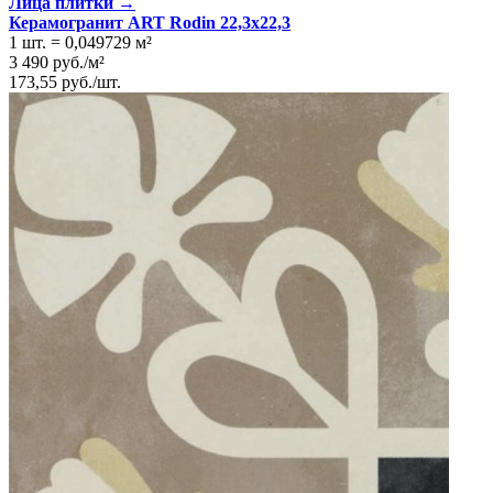
Лица плитки →
Керамогранит ART Rodin 22,3x22,3
1 шт.
=
0,049729
м²
3 490
руб.
/
м²
173,55
руб.
/
шт.