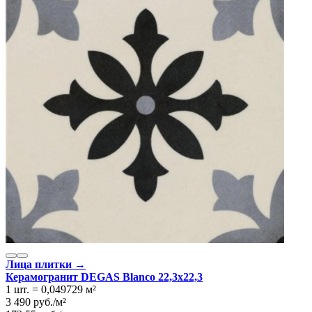
Лица плитки →
Керамогранит DEGAS Blanco 22,3x22,3
1 шт.
=
0,049729
м²
3 490
руб.
/
м²