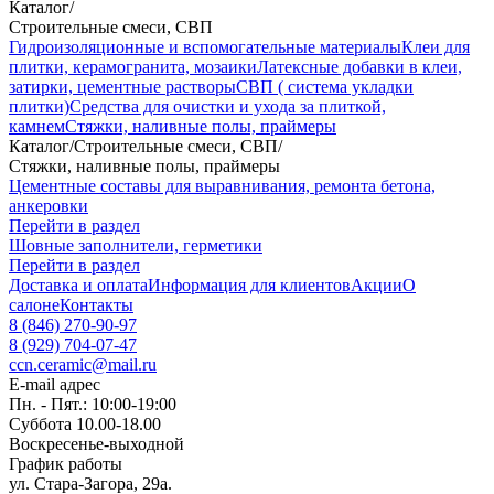
Каталог
/
Строительные смеси, СВП
Гидроизоляционные и вспомогательные материалы
Клеи для
плитки, керамогранита, мозаики
Латексные добавки в клеи,
затирки, цементные растворы
СВП ( система укладки
плитки)
Средства для очистки и ухода за плиткой,
камнем
Стяжки, наливные полы, праймеры
Каталог
/
Строительные смеси, СВП
/
Стяжки, наливные полы, праймеры
Цементные составы для выравнивания, ремонта бетона,
анкеровки
Перейти в раздел
Шовные заполнители, герметики
Перейти в раздел
Доставка и оплата
Информация для клиентов
Акции
О
салоне
Контакты
8 (846) 270-90-97
8 (929) 704-07-47
ccn.ceramic@mail.ru
E-mail адрес
Пн. - Пят.: 10:00-19:00
Суббота 10.00-18.00
Воскресенье-выходной
График работы
ул. Стара-Загора, 29а.