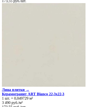
173,55
руб.
/
шт.
Лица плитки →
Керамогранит ART Blanco 22,3x22,3
1 шт.
=
0,049729
м²
3 490
руб.
/
м²
173,55
руб.
/
шт.