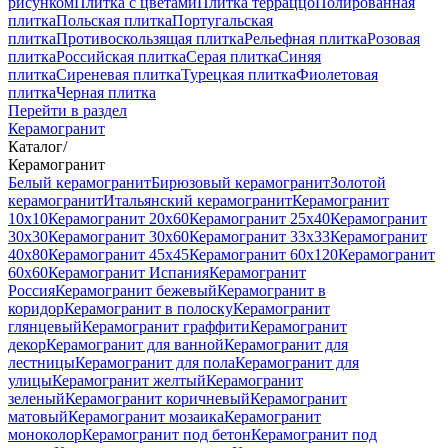
рисунком
Плитка с цветами
Плитка терраццо
Полированная
плитка
Польская плитка
Португальская
плитка
Противоскользящая плитка
Рельефная плитка
Розовая
плитка
Российская плитка
Серая плитка
Синяя
плитка
Сиреневая плитка
Турецкая плитка
Фиолетовая
плитка
Черная плитка
Перейти в раздел
Керамогранит
Каталог
/
Керамогранит
Белый керамогранит
Бирюзовый керамогранит
Золотой
керамогранит
Итальянский керамогранит
Керамогранит
10x10
Керамогранит 20x60
Керамогранит 25x40
Керамогранит
30x30
Керамогранит 30x60
Керамогранит 33x33
Керамогранит
40x80
Керамогранит 45x45
Керамогранит 60x120
Керамогранит
60x60
Керамогранит Испания
Керамогранит
Россия
Керамогранит бежевый
Керамогранит в
коридор
Керамогранит в полоску
Керамогранит
глянцевый
Керамогранит граффити
Керамогранит
декор
Керамогранит для ванной
Керамогранит для
лестницы
Керамогранит для пола
Керамогранит для
улицы
Керамогранит желтый
Керамогранит
зеленый
Керамогранит коричневый
Керамогранит
матовый
Керамогранит мозаика
Керамогранит
моноколор
Керамогранит под бетон
Керамогранит под