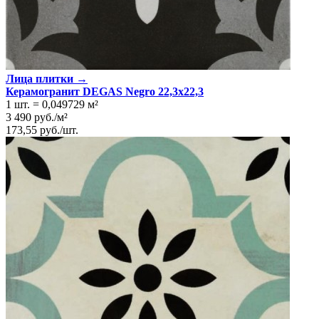
Лица плитки →
Керамогранит DEGAS Negro 22,3x22,3
1 шт.
=
0,049729
м²
3 490
руб.
/
м²
173,55
руб.
/
шт.