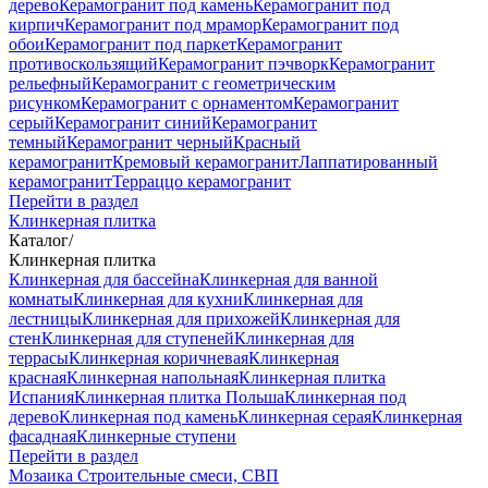
дерево
Керамогранит под камень
Керамогранит под
кирпич
Керамогранит под мрамор
Керамогранит под
обои
Керамогранит под паркет
Керамогранит
противоскользящий
Керамогранит пэчворк
Керамогранит
рельефный
Керамогранит с геометрическим
рисунком
Керамогранит с орнаментом
Керамогранит
серый
Керамогранит синий
Керамогранит
темный
Керамогранит черный
Красный
керамогранит
Кремовый керамогранит
Лаппатированный
керамогранит
Терраццо керамогранит
Перейти в раздел
Клинкерная плитка
Каталог
/
Клинкерная плитка
Клинкерная для бассейна
Клинкерная для ванной
комнаты
Клинкерная для кухни
Клинкерная для
лестницы
Клинкерная для прихожей
Клинкерная для
стен
Клинкерная для ступеней
Клинкерная для
террасы
Клинкерная коричневая
Клинкерная
красная
Клинкерная напольная
Клинкерная плитка
Испания
Клинкерная плитка Польша
Клинкерная под
дерево
Клинкерная под камень
Клинкерная серая
Клинкерная
фасадная
Клинкерные ступени
Перейти в раздел
Мозаика
Строительные смеси, СВП