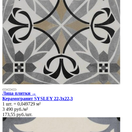
Лица плитки →
Керамогранит SYSLEY 22,3x22,3
1 шт.
=
0,049729
м²
3 490
руб.
/
м²
173,55
руб.
/
шт.