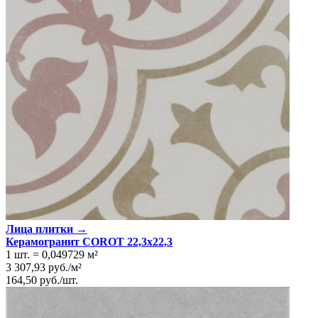
Тип плитки
Настенная, Напольная
Размеры
Размеры
22.3х22.3 см
Ширина
22.3 см
Длина
22.3 см
Площадь в упаковке
1 кв. м.
Вес 1 упаковки
24 кг
Свойства
Назначение
Холл и прихожая, Ванная комната, Кухня
Материал
Керамогранит
Поверхность
Матовая
Цвет
Темно-синий
Имитация поверхности
Пэчворк
Лица плитки →
Керамогранит COROT 22,3x22,3
1 шт.
=
0,049729
м²
3 307,93
руб.
/
м²
164,50
руб.
/
шт.