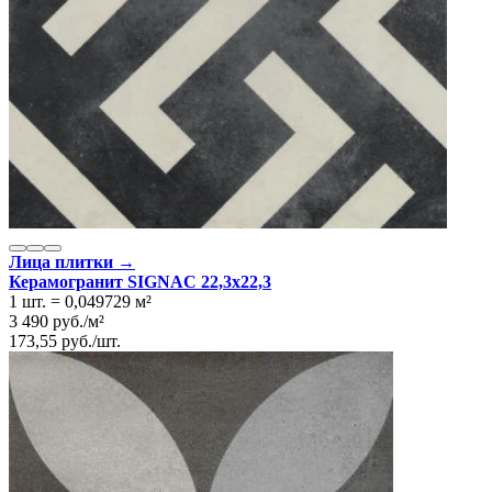
Лица плитки →
Керамогранит SIGNAC 22,3x22,3
1 шт.
=
0,049729
м²
3 490
руб.
/
м²
173,55
руб.
/
шт.