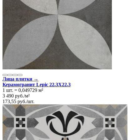
Лица плитки →
Керамогранит Lepic 22.3Х22.3
1 шт.
=
0,049729
м²
3 490
руб.
/
м²
173,55
руб.
/
шт.