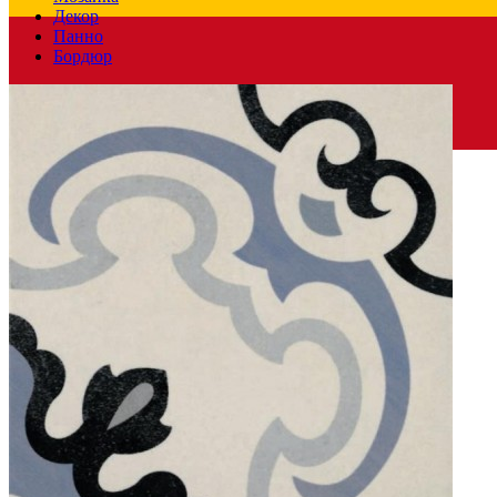
Декор
Панно
Бордюр
Испания
Производитель
PAMESA CERAMICA
Коллекция
Pamesa Ceramica ART
Материал
Керамогранит
Тип плитки
Настенная, Напольная
Назначение
Холл и прихожая, Ванная комната, Кухня
Поверхность
Матовая
Единица измер. коллекции
м2