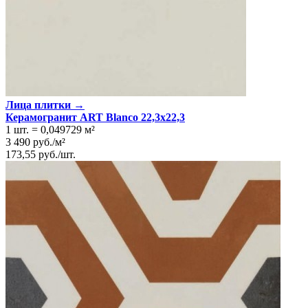
Лица плитки →
Керамогранит ART Blanco 22,3x22,3
1 шт.
=
0,049729
м²
3 490
руб.
/
м²
173,55
руб.
/
шт.