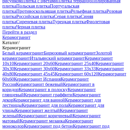
рисунком
Плитка с цветами
Плитка терраццо
Полированная
плитка
Польская плитка
Португальская
плитка
Противоскользящая плитка
Рельефная плитка
Розовая
плитка
Российская плитка
Серая плитка
Синяя
плитка
Сиреневая плитка
Турецкая плитка
Фиолетовая
плитка
Черная плитка
Перейти в раздел
Керамогранит
Каталог
/
Керамогранит
Белый керамогранит
Бирюзовый керамогранит
Золотой
керамогранит
Итальянский керамогранит
Керамогранит
10x10
Керамогранит 20x60
Керамогранит 25x40
Керамогранит
30x30
Керамогранит 30x60
Керамогранит 33x33
Керамогранит
40x80
Керамогранит 45x45
Керамогранит 60x120
Керамогранит
60x60
Керамогранит Испания
Керамогранит
Россия
Керамогранит бежевый
Керамогранит в
коридор
Керамогранит в полоску
Керамогранит
глянцевый
Керамогранит граффити
Керамогранит
декор
Керамогранит для ванной
Керамогранит для
лестницы
Керамогранит для пола
Керамогранит для
улицы
Керамогранит желтый
Керамогранит
зеленый
Керамогранит коричневый
Керамогранит
матовый
Керамогранит мозаика
Керамогранит
моноколор
Керамогранит под бетон
Керамогранит под