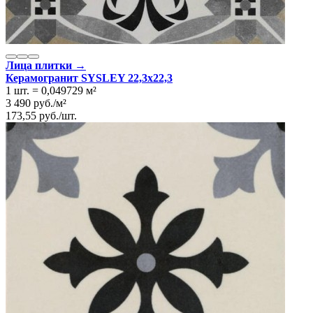
Лица плитки →
Керамогранит SYSLEY 22,3x22,3
1 шт.
=
0,049729
м²
3 490
руб.
/
м²
173,55
руб.
/
шт.