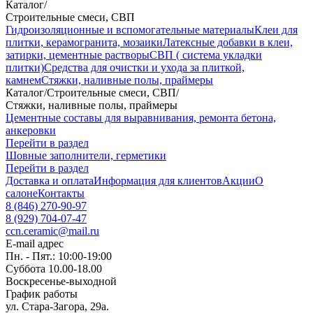
Каталог
/
Строительные смеси, СВП
Гидроизоляционные и вспомогательные материалы
Клеи для
плитки, керамогранита, мозаики
Латексные добавки в клеи,
затирки, цементные растворы
СВП ( система укладки
плитки)
Средства для очистки и ухода за плиткой,
камнем
Стяжки, наливные полы, праймеры
Каталог
/
Строительные смеси, СВП
/
Стяжки, наливные полы, праймеры
Цементные составы для выравнивания, ремонта бетона,
анкеровки
Перейти в раздел
Шовные заполнители, герметики
Перейти в раздел
Доставка и оплата
Информация для клиентов
Акции
О
салоне
Контакты
8 (846) 270-90-97
8 (929) 704-07-47
ccn.ceramic@mail.ru
E-mail адрес
Пн. - Пят.: 10:00-19:00
Суббота 10.00-18.00
Воскресенье-выходной
График работы
ул. Стара-Загора, 29а.