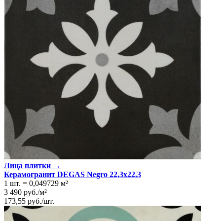
Лица плитки →
Керамогранит DEGAS Negro 22,3x22,3
1 шт.
=
0,049729
м²
3 490
руб.
/
м²
173,55
руб.
/
шт.