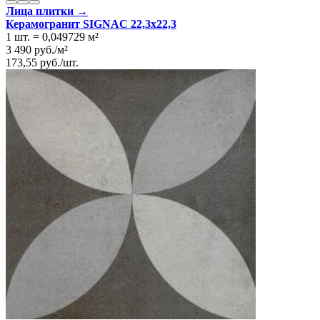
Лица плитки →
Керамогранит SIGNAC 22,3x22,3
1 шт.
=
0,049729
м²
3 490
руб.
/
м²
173,55
руб.
/
шт.