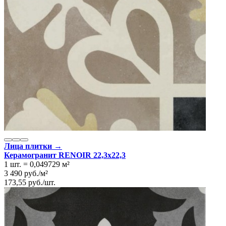
Лица плитки →
Керамогранит RENOIR 22,3x22,3
1 шт.
=
0,049729
м²
3 490
руб.
/
м²
173,55
руб.
/
шт.