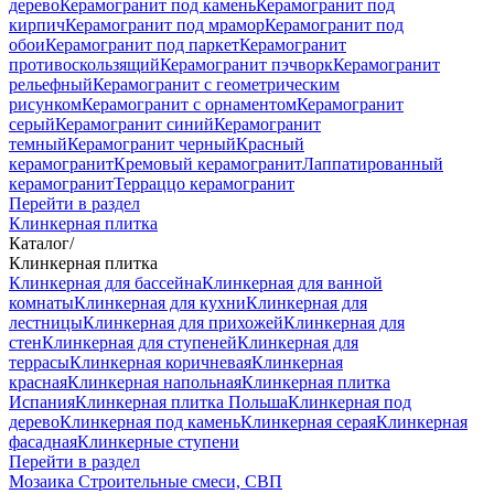
дерево
Керамогранит под камень
Керамогранит под
кирпич
Керамогранит под мрамор
Керамогранит под
обои
Керамогранит под паркет
Керамогранит
противоскользящий
Керамогранит пэчворк
Керамогранит
рельефный
Керамогранит с геометрическим
рисунком
Керамогранит с орнаментом
Керамогранит
серый
Керамогранит синий
Керамогранит
темный
Керамогранит черный
Красный
керамогранит
Кремовый керамогранит
Лаппатированный
керамогранит
Терраццо керамогранит
Перейти в раздел
Клинкерная плитка
Каталог
/
Клинкерная плитка
Клинкерная для бассейна
Клинкерная для ванной
комнаты
Клинкерная для кухни
Клинкерная для
лестницы
Клинкерная для прихожей
Клинкерная для
стен
Клинкерная для ступеней
Клинкерная для
террасы
Клинкерная коричневая
Клинкерная
красная
Клинкерная напольная
Клинкерная плитка
Испания
Клинкерная плитка Польша
Клинкерная под
дерево
Клинкерная под камень
Клинкерная серая
Клинкерная
фасадная
Клинкерные ступени
Перейти в раздел
Мозаика
Строительные смеси, СВП