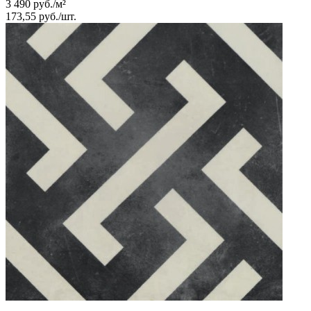
3 490
руб.
/
м²
173,55
руб.
/
шт.