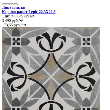
Лица плитки →
Керамогранит Lepic 22.3Х22.3
1 шт.
=
0,049729
м²
3 490
руб.
/
м²
173,55
руб.
/
шт.