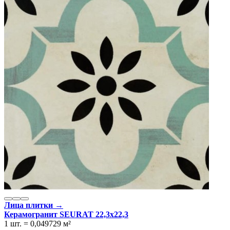
Лица плитки →
Керамогранит SEURAT 22,3x22,3
1 шт.
=
0,049729
м²