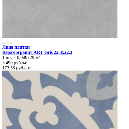
Лица плитки →
Керамогранит ART Gris 22,3x22,3
1 шт.
=
0,049729
м²
3 490
руб.
/
м²
173,55
руб.
/
шт.