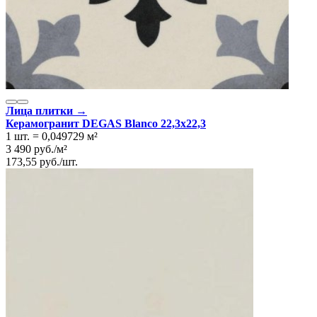
Лица плитки →
Керамогранит DEGAS Blanco 22,3x22,3
1 шт.
=
0,049729
м²
3 490
руб.
/
м²
173,55
руб.
/
шт.