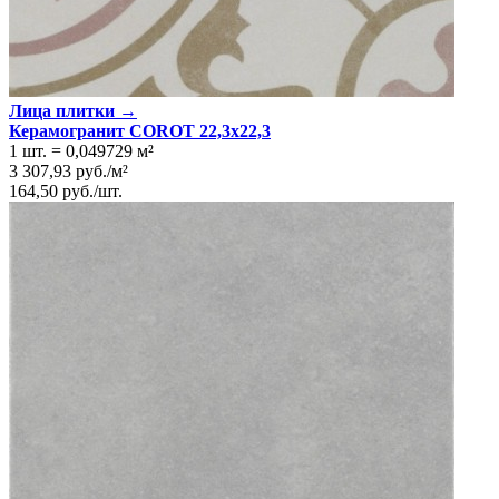
Лица плитки →
Керамогранит COROT 22,3x22,3
1 шт.
=
0,049729
м²
3 307,93
руб.
/
м²
164,50
руб.
/
шт.