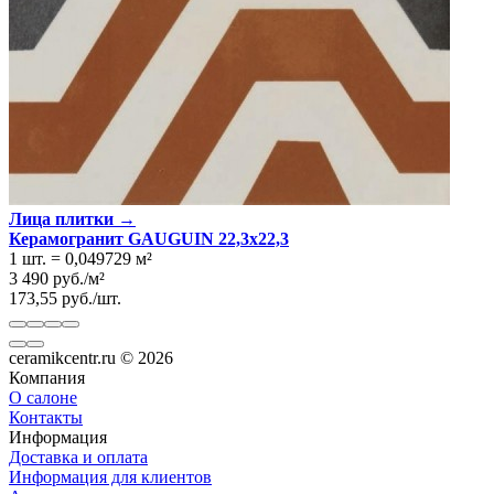
Лица плитки →
Керамогранит GAUGUIN 22,3x22,3
1 шт.
=
0,049729
м²
3 490
руб.
/
м²
173,55
руб.
/
шт.
ceramikcentr.ru
© 2026
Компания
О салоне
Контакты
Информация
Доставка и оплата
Информация для клиентов