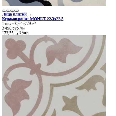
Лица плитки →
Керамогранит MONET 22,3x22,3
1 шт.
=
0,049729
м²
3 490
руб.
/
м²
173,55
руб.
/
шт.