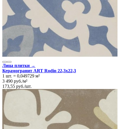
Лица плитки →
Керамогранит ART Rodin 22,3x22,3
1 шт.
=
0,049729
м²
3 490
руб.
/
м²
173,55
руб.
/
шт.