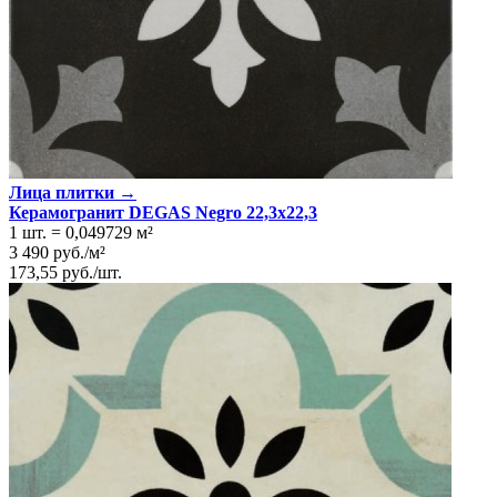
Лица плитки →
Керамогранит DEGAS Negro 22,3x22,3
1 шт.
=
0,049729
м²
3 490
руб.
/
м²
173,55
руб.
/
шт.