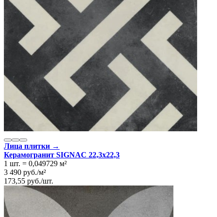
Лица плитки →
Керамогранит SIGNAC 22,3x22,3
1 шт.
=
0,049729
м²
3 490
руб.
/
м²
173,55
руб.
/
шт.