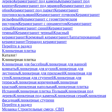
дерево
Керамогранит под камень
Керамогранит под
кирпич
Керамогранит под мрамор
Керамогранит под
обои
Керамогранит под паркет
Керамогранит
противоскользящий
Керамогранит пэчворк
Керамогранит
рельефный
Керамогранит с геометрическим
рисунком
Керамогранит с орнаментом
Керамогранит
серый
Керамогранит синий
Керамогранит
темный
Керамогранит черный
Красный
керамогранит
Кремовый керамогранит
Лаппатированный
керамогранит
Терраццо керамогранит
Перейти в раздел
Клинкерная плитка
Каталог
/
Клинкерная плитка
Клинкерная для бассейна
Клинкерная для ванной
комнаты
Клинкерная для кухни
Клинкерная для
лестницы
Клинкерная для прихожей
Клинкерная для
стен
Клинкерная для ступеней
Клинкерная для
террасы
Клинкерная коричневая
Клинкерная
красная
Клинкерная напольная
Клинкерная плитка
Испания
Клинкерная плитка Польша
Клинкерная под
дерево
Клинкерная под камень
Клинкерная серая
Клинкерная
фасадная
Клинкерные ступени
Перейти в раздел
Мозаика
Строительные смеси, СВП