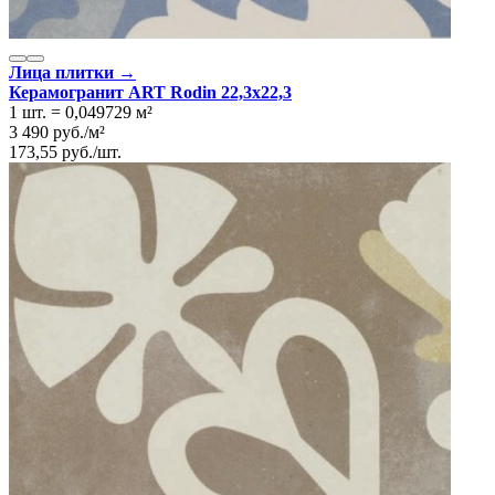
Лица плитки →
Керамогранит ART Rodin 22,3x22,3
1 шт.
=
0,049729
м²
3 490
руб.
/
м²
173,55
руб.
/
шт.