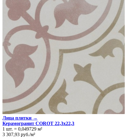
Лица плитки →
Керамогранит COROT 22,3x22,3
1 шт.
=
0,049729
м²
3 307,93
руб.
/
м²