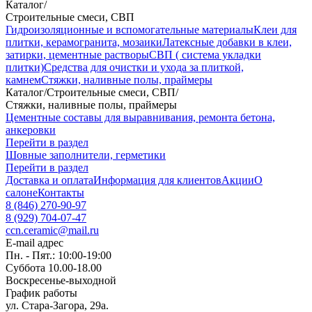
Каталог
/
Строительные смеси, СВП
Гидроизоляционные и вспомогательные материалы
Клеи для
плитки, керамогранита, мозаики
Латексные добавки в клеи,
затирки, цементные растворы
СВП ( система укладки
плитки)
Средства для очистки и ухода за плиткой,
камнем
Стяжки, наливные полы, праймеры
Каталог
/
Строительные смеси, СВП
/
Стяжки, наливные полы, праймеры
Цементные составы для выравнивания, ремонта бетона,
анкеровки
Перейти в раздел
Шовные заполнители, герметики
Перейти в раздел
Доставка и оплата
Информация для клиентов
Акции
О
салоне
Контакты
8 (846) 270-90-97
8 (929) 704-07-47
ccn.ceramic@mail.ru
E-mail адрес
Пн. - Пят.: 10:00-19:00
Суббота 10.00-18.00
Воскресенье-выходной
График работы
ул. Стара-Загора, 29а.