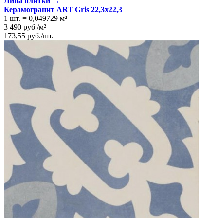
Лица плитки →
Керамогранит ART Gris 22,3x22,3
1 шт.
=
0,049729
м²
3 490
руб.
/
м²
173,55
руб.
/
шт.