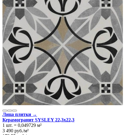
Лица плитки →
Керамогранит SYSLEY 22,3x22,3
1 шт.
=
0,049729
м²
3 490
руб.
/
м²