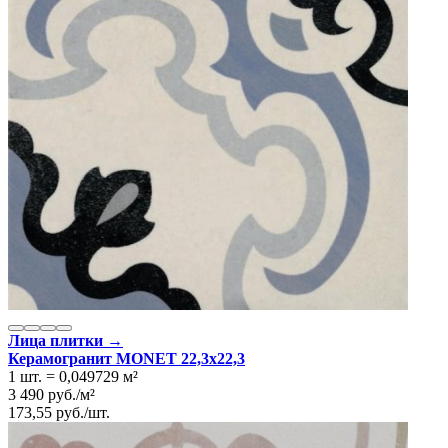
Коллекция
Pamesa Ceramica ART
Тип плитки
Настенная, Напольная
Размеры
Размеры
22.3х22.3 см
Ширина
22.3 см
Длина
22.3 см
Площадь в упаковке
1 кв. м.
Вес 1 упаковки
24 кг
Количество в коробке, шт.
20
Свойства
Назначение
Холл и прихожая, Ванная комната, Кухня
Материал
Керамогранит
Поверхность
Матовая
Цвет
Серый
Имитация поверхности
Пэчворк
Лица плитки →
Керамогранит MONET 22,3x22,3
1 шт.
=
0,049729
м²
3 490
руб.
/
м²
173,55
руб.
/
шт.