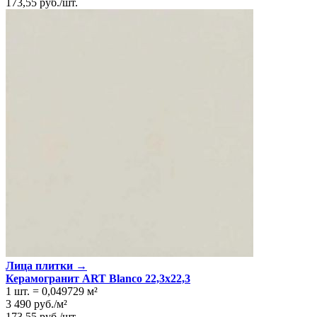
173,55
руб.
/
шт.
Лица плитки →
Керамогранит ART Blanco 22,3x22,3
1 шт.
=
0,049729
м²
3 490
руб.
/
м²
173,55
руб.
/
шт.