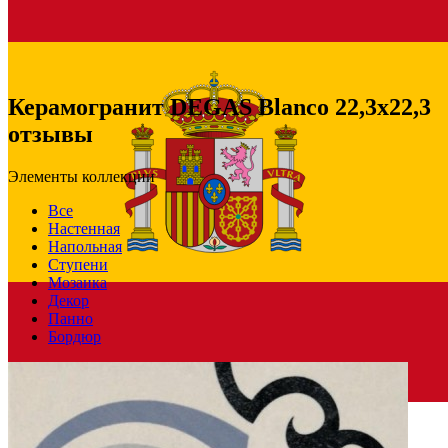
Керамогранит DEGAS Blanco 22,3x22,3
отзывы
Элементы коллекции
Все
Настенная
Напольная
Ступени
Мозаика
Декор
Панно
Бордюр
Испания
Производитель
PAMESA CERAMICA