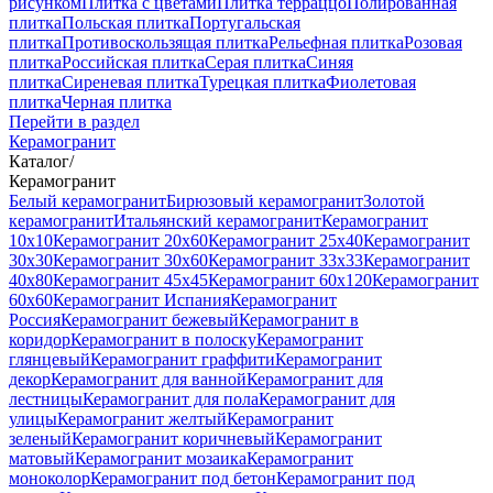
рисунком
Плитка с цветами
Плитка терраццо
Полированная
плитка
Польская плитка
Португальская
плитка
Противоскользящая плитка
Рельефная плитка
Розовая
плитка
Российская плитка
Серая плитка
Синяя
плитка
Сиреневая плитка
Турецкая плитка
Фиолетовая
плитка
Черная плитка
Перейти в раздел
Керамогранит
Каталог
/
Керамогранит
Белый керамогранит
Бирюзовый керамогранит
Золотой
керамогранит
Итальянский керамогранит
Керамогранит
10x10
Керамогранит 20x60
Керамогранит 25x40
Керамогранит
30x30
Керамогранит 30x60
Керамогранит 33x33
Керамогранит
40x80
Керамогранит 45x45
Керамогранит 60x120
Керамогранит
60x60
Керамогранит Испания
Керамогранит
Россия
Керамогранит бежевый
Керамогранит в
коридор
Керамогранит в полоску
Керамогранит
глянцевый
Керамогранит граффити
Керамогранит
декор
Керамогранит для ванной
Керамогранит для
лестницы
Керамогранит для пола
Керамогранит для
улицы
Керамогранит желтый
Керамогранит
зеленый
Керамогранит коричневый
Керамогранит
матовый
Керамогранит мозаика
Керамогранит
моноколор
Керамогранит под бетон
Керамогранит под