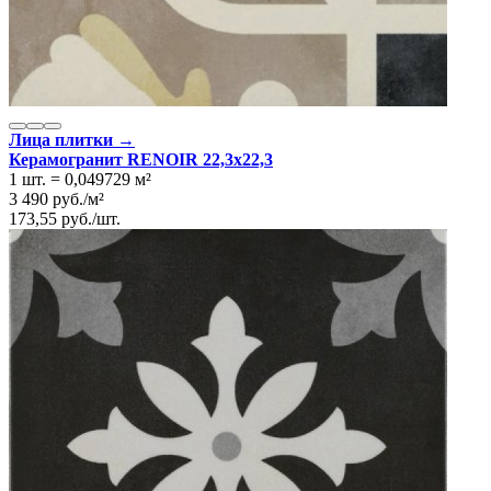
Лица плитки →
Керамогранит RENOIR 22,3x22,3
1 шт.
=
0,049729
м²
3 490
руб.
/
м²
173,55
руб.
/
шт.