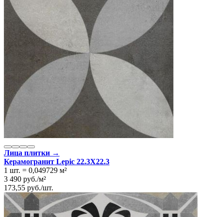
Лица плитки →
Керамогранит Lepic 22.3Х22.3
1 шт.
=
0,049729
м²
3 490
руб.
/
м²
173,55
руб.
/
шт.