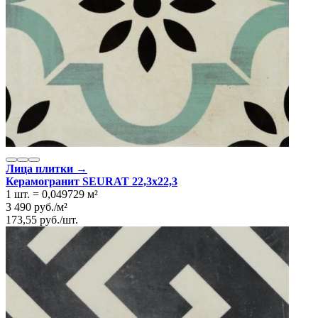
Лица плитки →
Керамогранит SEURAT 22,3x22,3
1 шт.
=
0,049729
м²
3 490
руб.
/
м²
173,55
руб.
/
шт.