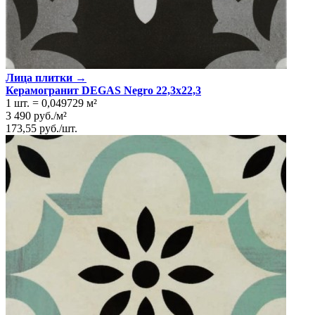
Лица плитки →
Керамогранит DEGAS Negro 22,3x22,3
1 шт.
=
0,049729
м²
3 490
руб.
/
м²
173,55
руб.
/
шт.