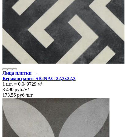
Лица плитки →
Керамогранит SIGNAC 22,3x22,3
1 шт.
=
0,049729
м²
3 490
руб.
/
м²
173,55
руб.
/
шт.