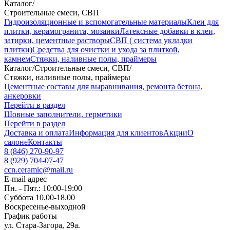
Каталог
/
Строительные смеси, СВП
Гидроизоляционные и вспомогательные материалы
Клеи для
плитки, керамогранита, мозаики
Латексные добавки в клеи,
затирки, цементные растворы
СВП ( система укладки
плитки)
Средства для очистки и ухода за плиткой,
камнем
Стяжки, наливные полы, праймеры
Каталог
/
Строительные смеси, СВП
/
Стяжки, наливные полы, праймеры
Цементные составы для выравнивания, ремонта бетона,
анкеровки
Перейти в раздел
Шовные заполнители, герметики
Перейти в раздел
Доставка и оплата
Информация для клиентов
Акции
О
салоне
Контакты
8 (846) 270-90-97
8 (929) 704-07-47
ccn.ceramic@mail.ru
E-mail адрес
Пн. - Пят.: 10:00-19:00
Суббота 10.00-18.00
Воскресенье-выходной
График работы
ул. Стара-Загора, 29а.