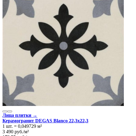
Лица плитки →
Керамогранит DEGAS Blanco 22,3x22,3
1 шт.
=
0,049729
м²
3 490
руб.
/
м²