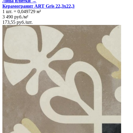
Лица плитки →
Керамогранит ART Gris 22,3x22,3
1 шт.
=
0,049729
м²
3 490
руб.
/
м²
173,55
руб.
/
шт.