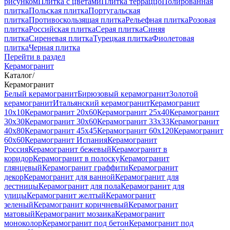
рисунком
Плитка с цветами
Плитка терраццо
Полированная
плитка
Польская плитка
Португальская
плитка
Противоскользящая плитка
Рельефная плитка
Розовая
плитка
Российская плитка
Серая плитка
Синяя
плитка
Сиреневая плитка
Турецкая плитка
Фиолетовая
плитка
Черная плитка
Перейти в раздел
Керамогранит
Каталог
/
Керамогранит
Белый керамогранит
Бирюзовый керамогранит
Золотой
керамогранит
Итальянский керамогранит
Керамогранит
10x10
Керамогранит 20x60
Керамогранит 25x40
Керамогранит
30x30
Керамогранит 30x60
Керамогранит 33x33
Керамогранит
40x80
Керамогранит 45x45
Керамогранит 60x120
Керамогранит
60x60
Керамогранит Испания
Керамогранит
Россия
Керамогранит бежевый
Керамогранит в
коридор
Керамогранит в полоску
Керамогранит
глянцевый
Керамогранит граффити
Керамогранит
декор
Керамогранит для ванной
Керамогранит для
лестницы
Керамогранит для пола
Керамогранит для
улицы
Керамогранит желтый
Керамогранит
зеленый
Керамогранит коричневый
Керамогранит
матовый
Керамогранит мозаика
Керамогранит
моноколор
Керамогранит под бетон
Керамогранит под