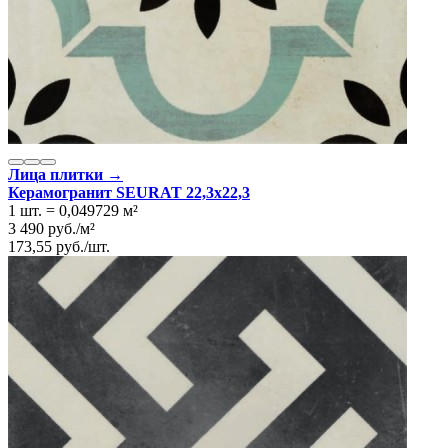
Лица плитки →
Керамогранит SEURAT 22,3x22,3
1 шт.
=
0,049729
м²
3 490
руб.
/
м²
173,55
руб.
/
шт.