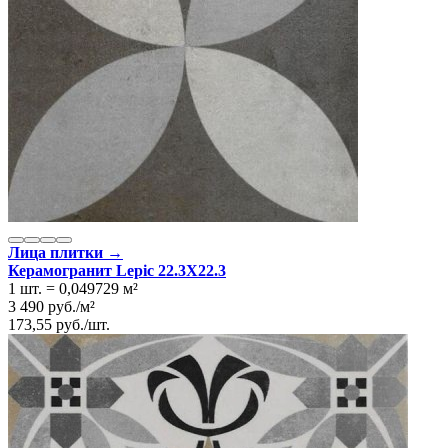
Лица плитки →
Керамогранит Lepic 22.3Х22.3
1 шт.
=
0,049729
м²
3 490
руб.
/
м²
173,55
руб.
/
шт.