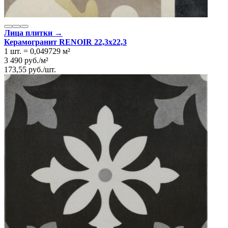
Лица плитки →
Керамогранит RENOIR 22,3x22,3
1 шт.
=
0,049729
м²
3 490
руб.
/
м²
173,55
руб.
/
шт.