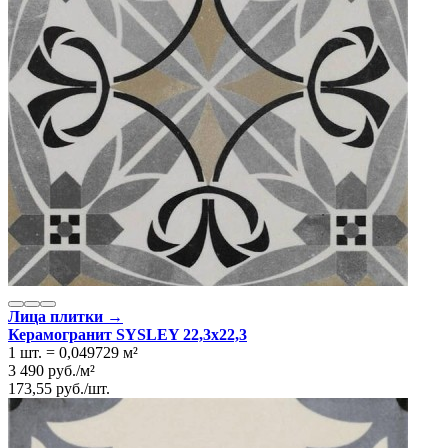
Лица плитки →
Керамогранит SYSLEY 22,3x22,3
1 шт.
=
0,049729
м²
3 490
руб.
/
м²
173,55
руб.
/
шт.