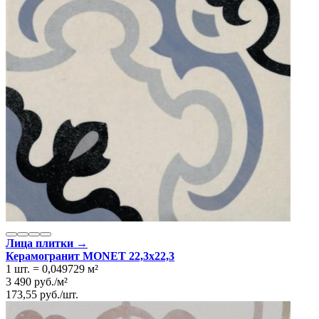
Коллекция
Pamesa Ceramica ART
Тип плитки
Настенная, Напольная
Размеры
Размеры
22.3х22.3 см
Ширина
22.3 см
Длина
22.3 см
Площадь в упаковке
1 кв. м.
Вес 1 упаковки
24 кг
Количество в коробке, шт.
20
Свойства
Назначение
Холл и прихожая, Ванная комната, Кухня
Материал
Керамогранит
Поверхность
Матовая
Цвет
Дымчато-белый
Имитация поверхности
Пэчворк
Лица плитки →
Керамогранит MONET 22,3x22,3
1 шт.
=
0,049729
м²
3 490
руб.
/
м²
173,55
руб.
/
шт.