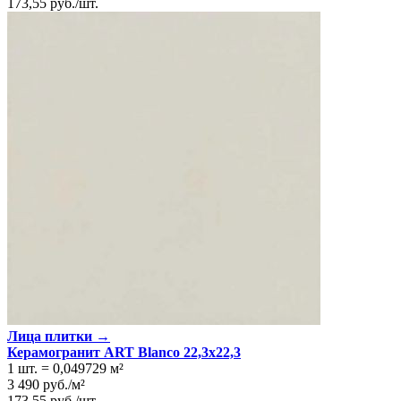
173,55
руб.
/
шт.
Лица плитки →
Керамогранит ART Blanco 22,3x22,3
1 шт.
=
0,049729
м²
3 490
руб.
/
м²
173,55
руб.
/
шт.