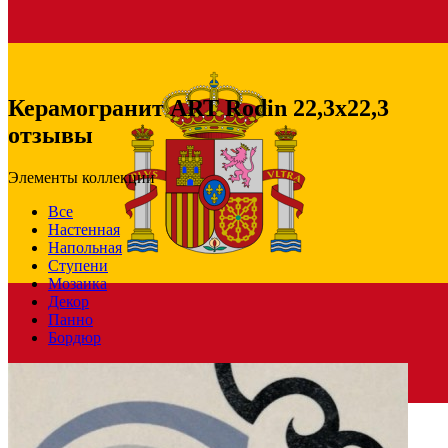
Керамогранит ART Rodin 22,3x22,3
отзывы
Элементы коллекции
Все
Настенная
Напольная
Ступени
Мозаика
Декор
Панно
Бордюр
Испания
Производитель
PAMESA CERAMICA