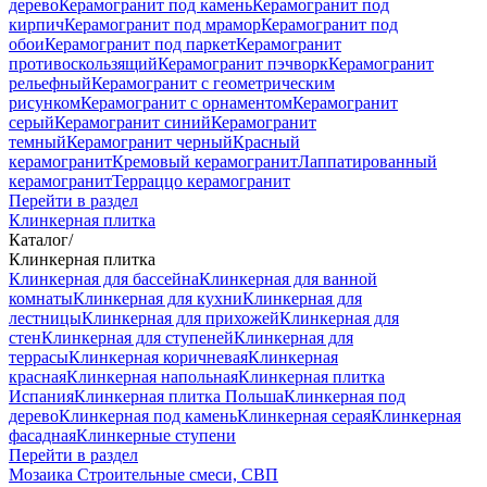
дерево
Керамогранит под камень
Керамогранит под
кирпич
Керамогранит под мрамор
Керамогранит под
обои
Керамогранит под паркет
Керамогранит
противоскользящий
Керамогранит пэчворк
Керамогранит
рельефный
Керамогранит с геометрическим
рисунком
Керамогранит с орнаментом
Керамогранит
серый
Керамогранит синий
Керамогранит
темный
Керамогранит черный
Красный
керамогранит
Кремовый керамогранит
Лаппатированный
керамогранит
Терраццо керамогранит
Перейти в раздел
Клинкерная плитка
Каталог
/
Клинкерная плитка
Клинкерная для бассейна
Клинкерная для ванной
комнаты
Клинкерная для кухни
Клинкерная для
лестницы
Клинкерная для прихожей
Клинкерная для
стен
Клинкерная для ступеней
Клинкерная для
террасы
Клинкерная коричневая
Клинкерная
красная
Клинкерная напольная
Клинкерная плитка
Испания
Клинкерная плитка Польша
Клинкерная под
дерево
Клинкерная под камень
Клинкерная серая
Клинкерная
фасадная
Клинкерные ступени
Перейти в раздел
Мозаика
Строительные смеси, СВП