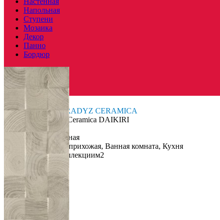
Настенная
а также на стенах ванной комнаты, балкона, лоджии или
Напольная
коридора. Древесные мотивы всегда остаются в моде.
Ступени
Мозаика
Декор
Панно
Бордюр
Польша
Производитель
PARADYZ CERAMICA
Коллекция
Paradyz Ceramica DAIKIRI
Материал
Керамика
Тип плитки
Настенная
Назначение
Холл и прихожая, Ванная комната, Кухня
Единица измер. коллекции
м2