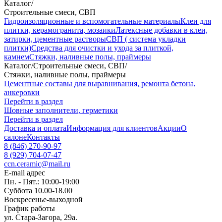
Каталог
/
Строительные смеси, СВП
Гидроизоляционные и вспомогательные материалы
Клеи для
плитки, керамогранита, мозаики
Латексные добавки в клеи,
затирки, цементные растворы
СВП ( система укладки
плитки)
Средства для очистки и ухода за плиткой,
камнем
Стяжки, наливные полы, праймеры
Каталог
/
Строительные смеси, СВП
/
Стяжки, наливные полы, праймеры
Цементные составы для выравнивания, ремонта бетона,
анкеровки
Перейти в раздел
Шовные заполнители, герметики
Перейти в раздел
Доставка и оплата
Информация для клиентов
Акции
О
салоне
Контакты
8 (846) 270-90-97
8 (929) 704-07-47
ccn.ceramic@mail.ru
E-mail адрес
Пн. - Пят.: 10:00-19:00
Суббота 10.00-18.00
Воскресенье-выходной
График работы
ул. Стара-Загора, 29а.