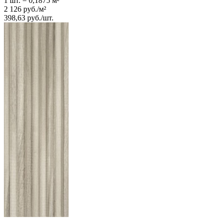
1 шт.
=
0,1875
м²
2 126
руб.
/
м²
398,63
руб.
/
шт.