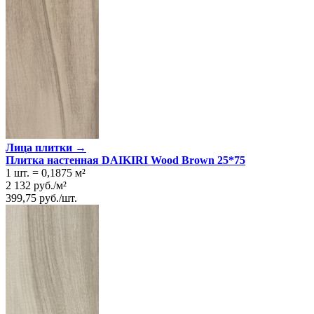
Лица плитки →
Плитка настенная DAIKIRI Wood Brown 25*75
1 шт.
=
0,1875
м²
2 132
руб.
/
м²
399,75
руб.
/
шт.