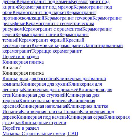
дерево
Керамогранит под камень
Керамогранит под
кирпич
Керамогранит под мрамор
Керамогранит под
обои
Керамогранит под паркет
Керамогранит
противоскользящий
Керамогранит пэчворк
Керамогранит
рельефный
Керамогранит с геометрическим
рисунком
Керамогранит с орнаментом
Керамогранит
серый
Керамогранит синий
Керамогранит
темный
Керамогранит черный
Красный
керамогранит
Кремовый керамогранит
Лаппатированный
керамогранит
Терраццо керамогранит
Перейти в раздел
Клинкерная плитка
Каталог
/
Клинкерная плитка
Клинкерная для бассейна
Клинкерная для ванной
комнаты
Клинкерная для кухни
Клинкерная для
лестницы
Клинкерная для прихожей
Клинкерная для
стен
Клинкерная для ступеней
Клинкерная для
террасы
Клинкерная коричневая
Клинкерная
красная
Клинкерная напольная
Клинкерная плитка
Испания
Клинкерная плитка Польша
Клинкерная под
дерево
Клинкерная под камень
Клинкерная серая
Клинкерная
фасадная
Клинкерные ступени
Перейти в раздел
Мозаика
Строительные смеси, СВП