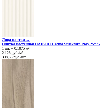
Лица плитки →
Плитка настенная DAIKIRI Crema Struktura Pasy 25*75
1 шт.
=
0,1875
м²
2 126
руб.
/
м²
398,63
руб.
/
шт.