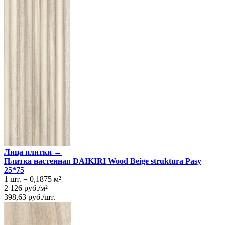
Лица плитки →
Плитка настенная DAIKIRI Wood Beige struktura Pasy
25*75
1 шт.
=
0,1875
м²
2 126
руб.
/
м²
398,63
руб.
/
шт.