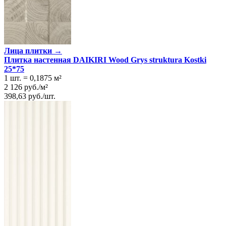
Лица плитки →
Плитка настенная DAIKIRI Wood Grys struktura Kostki
25*75
1 шт.
=
0,1875
м²
2 126
руб.
/
м²
398,63
руб.
/
шт.