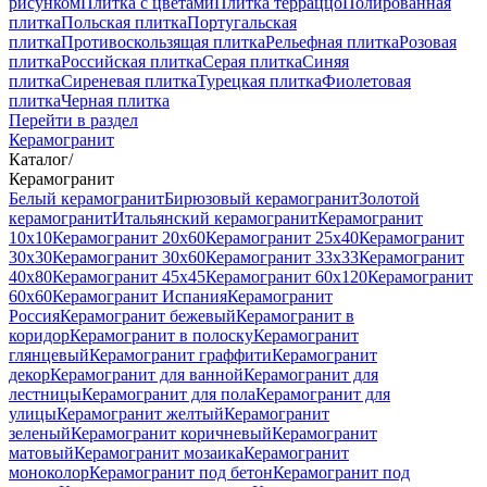
рисунком
Плитка с цветами
Плитка терраццо
Полированная
плитка
Польская плитка
Португальская
плитка
Противоскользящая плитка
Рельефная плитка
Розовая
плитка
Российская плитка
Серая плитка
Синяя
плитка
Сиреневая плитка
Турецкая плитка
Фиолетовая
плитка
Черная плитка
Перейти в раздел
Керамогранит
Каталог
/
Керамогранит
Белый керамогранит
Бирюзовый керамогранит
Золотой
керамогранит
Итальянский керамогранит
Керамогранит
10x10
Керамогранит 20x60
Керамогранит 25x40
Керамогранит
30x30
Керамогранит 30x60
Керамогранит 33x33
Керамогранит
40x80
Керамогранит 45x45
Керамогранит 60x120
Керамогранит
60x60
Керамогранит Испания
Керамогранит
Россия
Керамогранит бежевый
Керамогранит в
коридор
Керамогранит в полоску
Керамогранит
глянцевый
Керамогранит граффити
Керамогранит
декор
Керамогранит для ванной
Керамогранит для
лестницы
Керамогранит для пола
Керамогранит для
улицы
Керамогранит желтый
Керамогранит
зеленый
Керамогранит коричневый
Керамогранит
матовый
Керамогранит мозаика
Керамогранит
моноколор
Керамогранит под бетон
Керамогранит под