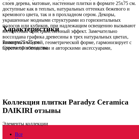
слоев дерева, матовые, настенные плитки в формате 25x75 см.
доступные как в теплых, натуральных оттенках бежевого и
кремового цвета, так и в прохладном сером. Декоры,
украшенные модными структурами из горизонтальных
полосов или кубиков, при надлежащим освещению вызывают
Характеристики
интересный пространственный эффект. Замечательно
воссоздана графика древесины в трех натуральных цветах,
Размеры
25х75 см
замкнута в модной, геометрической форме, гармонизирует с
Страна производства
простотой обстановки и авторскими аксессуарами,
подчеркивая утонченный характер интерьера. Коллекцию
ценят как последователи минимализма, так и любители slow
life, ищущие тишины соответствующей ритмы природы.
Коллекция плитки Daikiri
от paradyz построена на
использовании припыленных бежевых и светлых коричневых
тонов, благодаря чему декоры с ее использованием выглядят
светлыми и приветливыми. Пространство даже небольшого
помещения, например, ванной комнаты или санузла кажется
Коллекция плитки Paradyz Ceramica
визуально больше за счет использования плитки с
горизонтальным рисунком, напоминающим плотно
DAIKIRI отзывы
уложенные деревянные рейки. А там, где нет проблем с
квадратными метрами, оригинальным решением станет
Элементы коллекции
крупная квадратная мозаика, которая также выполнена под
дерево. Годовые кольца поперечного распила, изображенные
Все
на мозаике, отлично будут смотреться на кухонном «фартуке»,