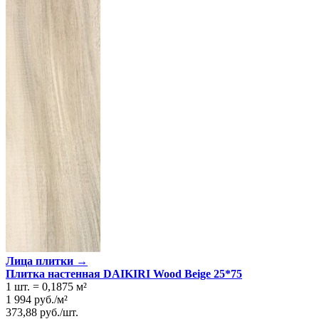
Лица плитки →
Плитка настенная DAIKIRI Wood Beige 25*75
1 шт.
=
0,1875
м²
1 994
руб.
/
м²
373,88
руб.
/
шт.