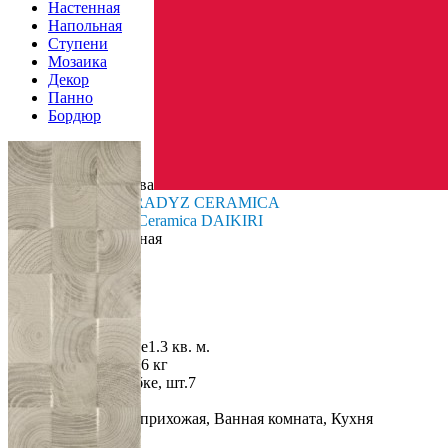
Настенная
Напольная
Ступени
Мозаика
Декор
Панно
Бордюр
Страна производства
Производитель
PARADYZ CERAMICA
Коллекция
Paradyz Ceramica DAIKIRI
Тип плитки
Настенная
Размеры
Размеры
25х75 см
Толщина
9 мм
Ширина
25 см
Длина
75 см
Площадь в упаковке
1.3 кв. м.
Вес 1 упаковки
21.06 кг
Количество в коробке, шт.
7
Свойства
Назначение
Холл и прихожая, Ванная комната, Кухня
Материал
Керамика