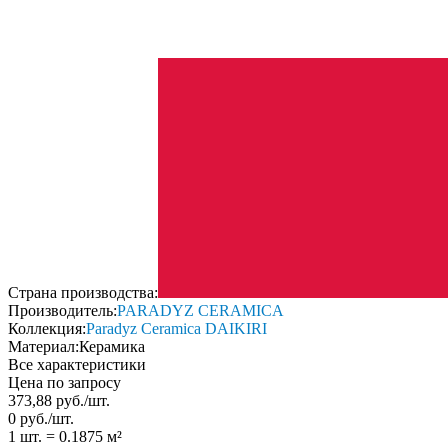
Страна производства:
Производитель:
PARADYZ CERAMICA
Коллекция:
Paradyz Ceramica DAIKIRI
Материал:
Керамика
Все характеристики
Цена по запросу
373,88
руб.
/
шт.
0
руб.
/
шт.
1 шт.
=
0.1875
м²