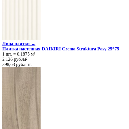
Лица плитки →
Плитка настенная DAIKIRI Crema Struktura Pasy 25*75
1 шт.
=
0,1875
м²
2 126
руб.
/
м²
398,63
руб.
/
шт.