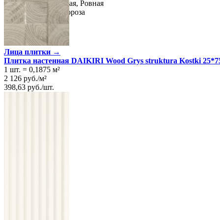
Поверхность
Матовая, Ровная
Технология
Монопороза
Ректификация
Да
Цвет
Бежевый
Лица плитки →
Плитка настенная DAIKIRI Wood Grys struktura Kostki 25*7
1 шт.
=
0,1875
м²
2 126
руб.
/
м²
398,63
руб.
/
шт.