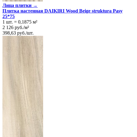
Лица плитки →
Плитка настенная DAIKIRI Wood Beige struktura Pasy
25*75
1 шт.
=
0,1875
м²
2 126
руб.
/
м²
398,63
руб.
/
шт.