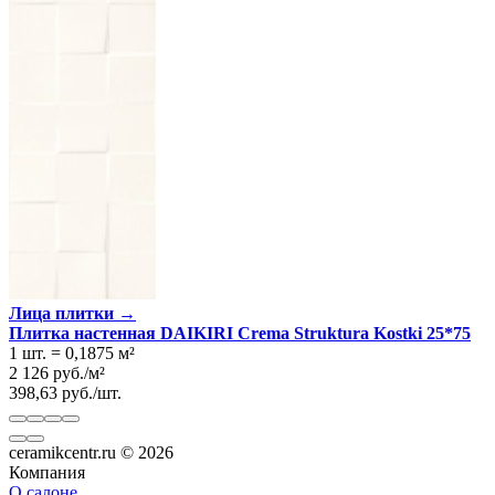
Лица плитки →
Плитка настенная DAIKIRI Crema Struktura Kostki 25*75
1 шт.
=
0,1875
м²
2 126
руб.
/
м²
398,63
руб.
/
шт.
ceramikcentr.ru
© 2026
Компания
О салоне