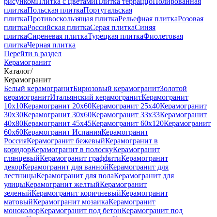
рисунком
Плитка с цветами
Плитка терраццо
Полированная
плитка
Польская плитка
Португальская
плитка
Противоскользящая плитка
Рельефная плитка
Розовая
плитка
Российская плитка
Серая плитка
Синяя
плитка
Сиреневая плитка
Турецкая плитка
Фиолетовая
плитка
Черная плитка
Перейти в раздел
Керамогранит
Каталог
/
Керамогранит
Белый керамогранит
Бирюзовый керамогранит
Золотой
керамогранит
Итальянский керамогранит
Керамогранит
10x10
Керамогранит 20x60
Керамогранит 25x40
Керамогранит
30x30
Керамогранит 30x60
Керамогранит 33x33
Керамогранит
40x80
Керамогранит 45x45
Керамогранит 60x120
Керамогранит
60x60
Керамогранит Испания
Керамогранит
Россия
Керамогранит бежевый
Керамогранит в
коридор
Керамогранит в полоску
Керамогранит
глянцевый
Керамогранит граффити
Керамогранит
декор
Керамогранит для ванной
Керамогранит для
лестницы
Керамогранит для пола
Керамогранит для
улицы
Керамогранит желтый
Керамогранит
зеленый
Керамогранит коричневый
Керамогранит
матовый
Керамогранит мозаика
Керамогранит
моноколор
Керамогранит под бетон
Керамогранит под