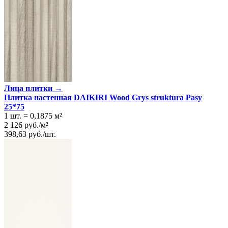
Лица плитки →
Плитка настенная DAIKIRI Wood Grys struktura Pasy
25*75
1 шт.
=
0,1875
м²
2 126
руб.
/
м²
398,63
руб.
/
шт.