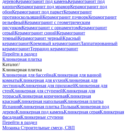
дерево
Керамогранит под камень
Керамогранит под
кирпич
Керамогранит под мрамор
Керамогранит под
обои
Керамогранит под паркет
Керамогранит
противоскользящий
Керамогранит пэчворк
Керамогранит
рельефный
Керамогранит с геометрическим
рисунком
Керамогранит с орнаментом
Керамогранит
серый
Керамогранит синий
Керамогранит
темный
Керамогранит черный
Красный
керамогранит
Кремовый керамогранит
Лаппатированный
керамогранит
Терраццо керамогранит
Перейти в раздел
Клинкерная плитка
Каталог
/
Клинкерная плитка
Клинкерная для бассейна
Клинкерная для ванной
комнаты
Клинкерная для кухни
Клинкерная для
лестницы
Клинкерная для прихожей
Клинкерная для
стен
Клинкерная для ступеней
Клинкерная для
террасы
Клинкерная коричневая
Клинкерная
красная
Клинкерная напольная
Клинкерная плитка
Испания
Клинкерная плитка Польша
Клинкерная под
дерево
Клинкерная под камень
Клинкерная серая
Клинкерная
фасадная
Клинкерные ступени
Перейти в раздел
Мозаика
Строительные смеси, СВП