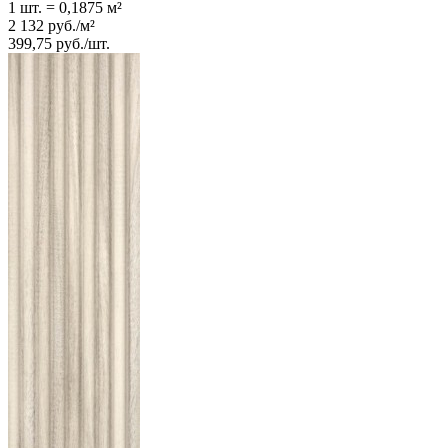
1 шт.
=
0,1875
м²
2 132
руб.
/
м²
399,75
руб.
/
шт.