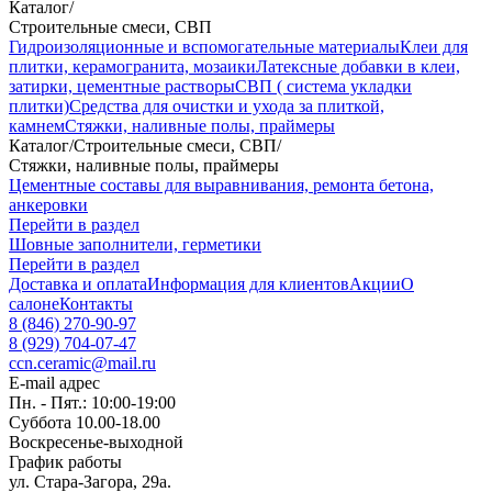
Каталог
/
Строительные смеси, СВП
Гидроизоляционные и вспомогательные материалы
Клеи для
плитки, керамогранита, мозаики
Латексные добавки в клеи,
затирки, цементные растворы
СВП ( система укладки
плитки)
Средства для очистки и ухода за плиткой,
камнем
Стяжки, наливные полы, праймеры
Каталог
/
Строительные смеси, СВП
/
Стяжки, наливные полы, праймеры
Цементные составы для выравнивания, ремонта бетона,
анкеровки
Перейти в раздел
Шовные заполнители, герметики
Перейти в раздел
Доставка и оплата
Информация для клиентов
Акции
О
салоне
Контакты
8 (846) 270-90-97
8 (929) 704-07-47
ccn.ceramic@mail.ru
E-mail адрес
Пн. - Пят.: 10:00-19:00
Суббота 10.00-18.00
Воскресенье-выходной
График работы
ул. Стара-Загора, 29а.