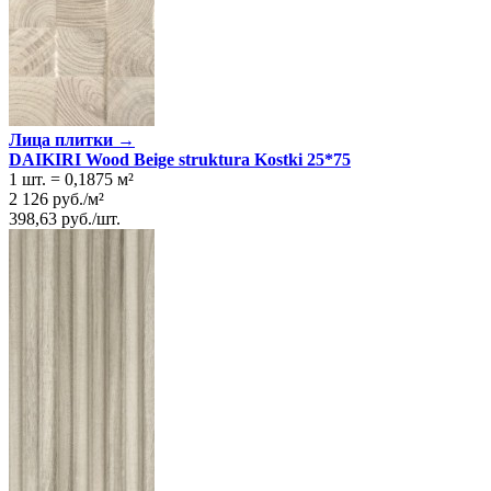
Лица плитки →
DAIKIRI Wood Beige struktura Kostki 25*75
1 шт.
=
0,1875
м²
2 126
руб.
/
м²
398,63
руб.
/
шт.