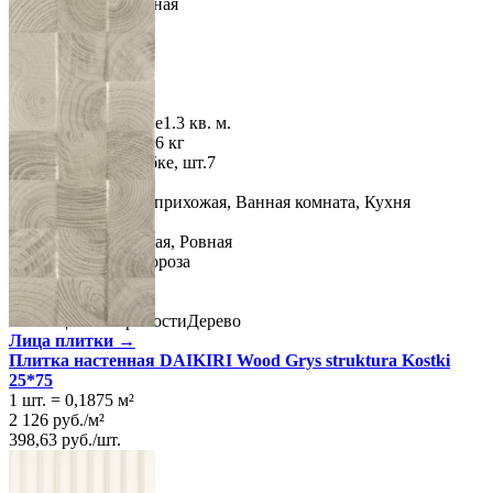
Тип плитки
Настенная
Размеры
Размеры
25х75 см
Толщина
9 мм
Ширина
25 см
Длина
75 см
Площадь в упаковке
1.3 кв. м.
Вес 1 упаковки
21.06 кг
Количество в коробке, шт.
7
Свойства
Назначение
Холл и прихожая, Ванная комната, Кухня
Материал
Керамика
Поверхность
Матовая, Ровная
Технология
Монопороза
Ректификация
Да
Цвет
Серый
Имитация поверхности
Дерево
Лица плитки →
Плитка настенная DAIKIRI Wood Grys struktura Kostki
25*75
1 шт.
=
0,1875
м²
2 126
руб.
/
м²
398,63
руб.
/
шт.