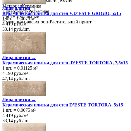
Назначение
Ванная комната, Кухня
Материал
Керамика
Лица плитки →
Поверхность
Рельефная
Керамическая плитка для стен V.D’ESTE GRIGIO, 5x15
Цвет
Натуральный
1 шт.
=
0,0075
м²
Имитация поверхности
Растительный принт
4 419
руб.
/
м²
33,14
руб.
/
шт.
Лица плитки →
Керамическая плитка для стен .D’ESTE TORTORA, 7,5x15
1 шт.
=
0,01125
м²
4 190
руб.
/
м²
47,14
руб.
/
шт.
Лица плитки →
Керамическая плитка для стен D’ESTE TORTORA, 5x15
1 шт.
=
0,0075
м²
4 419
руб.
/
м²
33,14
руб.
/
шт.