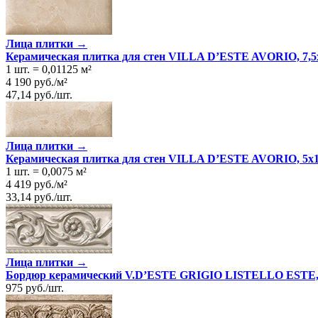
Лица плитки →
Керамическая плитка для стен VILLA D’ESTE AVORIO, 7,5
1 шт.
=
0,01125
м²
4 190
руб.
/
м²
47,14
руб.
/
шт.
Лица плитки →
Керамическая плитка для стен VILLA D’ESTE AVORIO, 5x
1 шт.
=
0,0075
м²
4 419
руб.
/
м²
33,14
руб.
/
шт.
Лица плитки →
Бордюр керамический V.D’ESTE GRIGIO LISTELLO ESTE, 
975
руб.
/
шт.