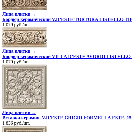
Лица плитки →
Бордюр керамический V.D’ESTE TORTORA LISTELLO TIBU
1 079
руб.
/
шт.
Лица плитки →
Бордюр керамический VILLA D’ESTE AVORIO LISTELLO T
1 079
руб.
/
шт.
Лица плитки →
Вставка керамич. V.D’ESTE GRIGIO FORMELLA ESTE, 15
1 836
руб.
/
шт.