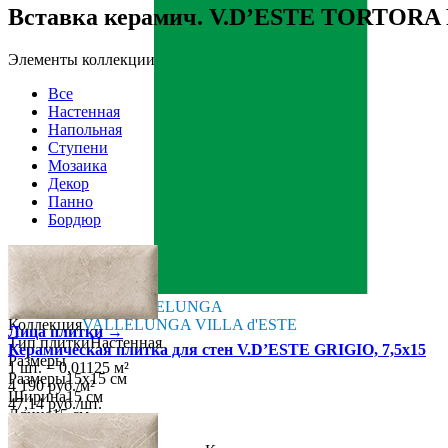
Вставка керамич. V.D’ESTE TORTORA
Элементы коллекции
Все
Настенная
Напольная
Ступени
Мозаика
Декор
Панно
Бордюр
Страна производства
Производитель
VALLELUNGA
Коллекция
VALLELUNGA VILLA d'ESTE
Лица плитки →
Тип плитки
Настенная
Керамическая плитка для стен V.D’ESTE GRIGIO, 7,5x15
Размеры
1 шт.
=
0,01125
м²
Размеры
15х15 см
4 190
руб.
/
м²
Ширина
15 см
47,14
руб.
/
шт.
Длина
15 см
Свойства