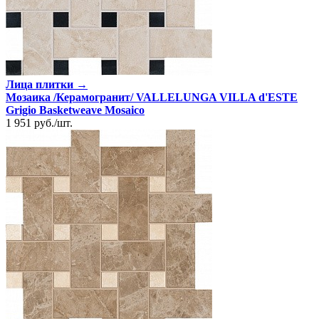
Лица плитки →
Мозаика /Керамогранит/ VALLELUNGA VILLA d'ESTE
Grigio Basketweave Mosaico
1 951
руб.
/
шт.