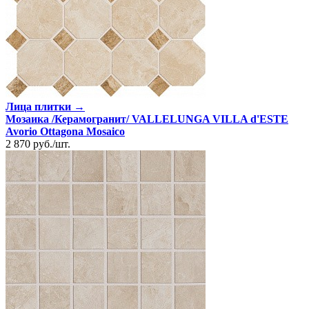
Лица плитки →
Мозаика /Керамогранит/ VALLELUNGA VILLA d'ESTE
Avorio Ottagona Mosaico
2 870
руб.
/
шт.