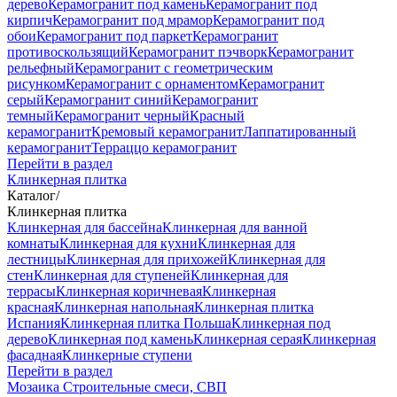
дерево
Керамогранит под камень
Керамогранит под
кирпич
Керамогранит под мрамор
Керамогранит под
обои
Керамогранит под паркет
Керамогранит
противоскользящий
Керамогранит пэчворк
Керамогранит
рельефный
Керамогранит с геометрическим
рисунком
Керамогранит с орнаментом
Керамогранит
серый
Керамогранит синий
Керамогранит
темный
Керамогранит черный
Красный
керамогранит
Кремовый керамогранит
Лаппатированный
керамогранит
Терраццо керамогранит
Перейти в раздел
Клинкерная плитка
Каталог
/
Клинкерная плитка
Клинкерная для бассейна
Клинкерная для ванной
комнаты
Клинкерная для кухни
Клинкерная для
лестницы
Клинкерная для прихожей
Клинкерная для
стен
Клинкерная для ступеней
Клинкерная для
террасы
Клинкерная коричневая
Клинкерная
красная
Клинкерная напольная
Клинкерная плитка
Испания
Клинкерная плитка Польша
Клинкерная под
дерево
Клинкерная под камень
Клинкерная серая
Клинкерная
фасадная
Клинкерные ступени
Перейти в раздел
Мозаика
Строительные смеси, СВП