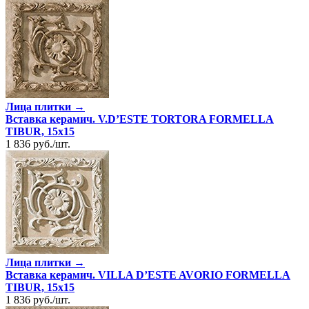
Лица плитки →
Вставка керамич. V.D’ESTE TORTORA FORMELLA
TIBUR, 15x15
1 836
руб.
/
шт.
Лица плитки →
Вставка керамич. VILLA D’ESTE AVORIO FORMELLA
TIBUR, 15x15
1 836
руб.
/
шт.