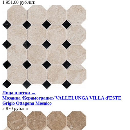
1 951,60
руб.
/
шт.
Лица плитки →
Мозаика /Керамогранит/ VALLELUNGA VILLA d'ESTE
Grigio Ottagona Mosaico
2 870
руб.
/
шт.