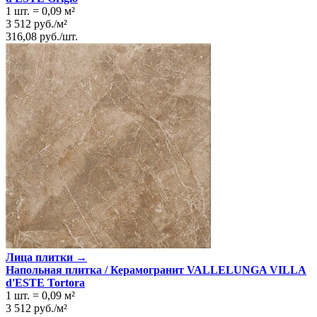
1 шт.
=
0,09
м²
3 512
руб.
/
м²
316,08
руб.
/
шт.
Лица плитки →
Напольная плитка / Керамогранит VALLELUNGA VILLA
d'ESTE Tortora
1 шт.
=
0,09
м²
3 512
руб.
/
м²