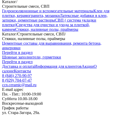
Каталог
/
Строительные смеси, СВП
Гидроизоляционные и вспомогательные материалы
Клеи для
плитки, керамогранита, мозаики
Латексные добавки в клеи,
затирки, цементные растворы
СВП ( система укладки
плитки)
Средства для очистки и ухода за плиткой,
камнем
Стяжки, наливные полы, праймеры
Каталог
/
Строительные смеси, СВП
/
Стяжки, наливные полы, праймеры
Цементные составы для выравнивания, ремонта бетона,
анкеровки
Перейти в раздел
Шовные заполнители, герметики
Перейти в раздел
Доставка и оплата
Информация для клиентов
Акции
О
салоне
Контакты
8 (846) 270-90-97
8 (929) 704-07-47
ccn.ceramic@mail.ru
E-mail адрес
Пн. - Пят.: 10:00-19:00
Суббота 10.00-18.00
Воскресенье-выходной
График работы
ул. Стара-Загора, 29а.