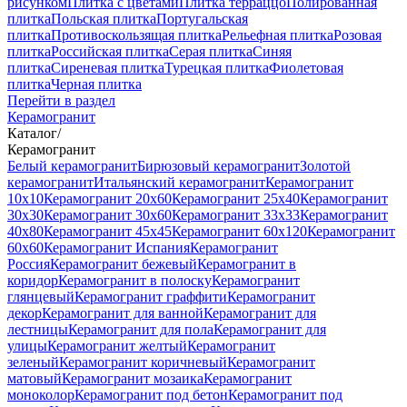
рисунком
Плитка с цветами
Плитка терраццо
Полированная
плитка
Польская плитка
Португальская
плитка
Противоскользящая плитка
Рельефная плитка
Розовая
плитка
Российская плитка
Серая плитка
Синяя
плитка
Сиреневая плитка
Турецкая плитка
Фиолетовая
плитка
Черная плитка
Перейти в раздел
Керамогранит
Каталог
/
Керамогранит
Белый керамогранит
Бирюзовый керамогранит
Золотой
керамогранит
Итальянский керамогранит
Керамогранит
10x10
Керамогранит 20x60
Керамогранит 25x40
Керамогранит
30x30
Керамогранит 30x60
Керамогранит 33x33
Керамогранит
40x80
Керамогранит 45x45
Керамогранит 60x120
Керамогранит
60x60
Керамогранит Испания
Керамогранит
Россия
Керамогранит бежевый
Керамогранит в
коридор
Керамогранит в полоску
Керамогранит
глянцевый
Керамогранит граффити
Керамогранит
декор
Керамогранит для ванной
Керамогранит для
лестницы
Керамогранит для пола
Керамогранит для
улицы
Керамогранит желтый
Керамогранит
зеленый
Керамогранит коричневый
Керамогранит
матовый
Керамогранит мозаика
Керамогранит
моноколор
Керамогранит под бетон
Керамогранит под