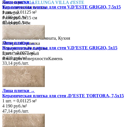
Лица плитки →
Коллекция
VALLELUNGA VILLA d'ESTE
Керамическая плитка для стен V.D’ESTE GRIGIO, 7,5x15
Тип плитки
Настенная
1 шт.
=
0,01125
м²
Размеры
4 190
руб.
/
м²
Размеры
1.5х15 см
47,14
руб.
/
шт.
Ширина
1.5 см
Длина
15 см
Свойства
Назначение
Ванная комната, Кухня
Лица плитки →
Материал
Керамика
Керамическая плитка для стен V.D’ESTE GRIGIO, 5x15
Поверхность
Рельефная
1 шт.
=
0,0075
м²
Цвет
Светло-серый
4 419
руб.
/
м²
Имитация поверхности
Камень
33,14
руб.
/
шт.
Лица плитки →
Керамическая плитка для стен .D’ESTE TORTORA, 7,5x15
1 шт.
=
0,01125
м²
4 190
руб.
/
м²
47,14
руб.
/
шт.