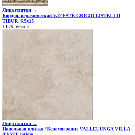
Лица плитки →
Бордюр керамический V.D’ESTE GRIGIO LISTELLO
TIBUR, 6,5x15
1 079
руб.
/
шт.
Лица плитки →
Напольная плитка / Керамогранит VALLELUNGA VILLA
d'ESTE Grigio