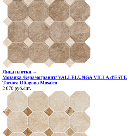
Лица плитки →
Мозаика /Керамогранит/ VALLELUNGA VILLA d'ESTE
Tortora Ottagona Mosaico
2 870
руб.
/
шт.