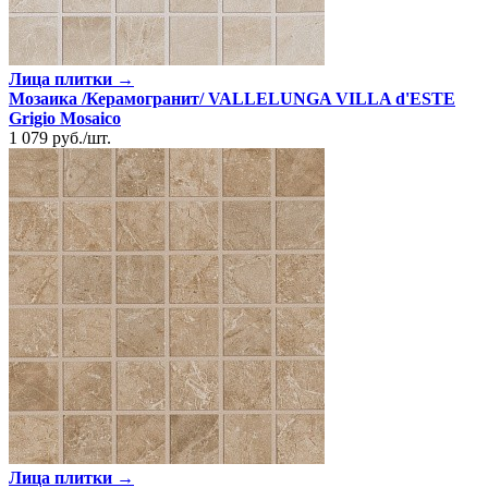
Лица плитки →
Мозаика /Керамогранит/ VALLELUNGA VILLA d'ESTE
Grigio Mosaico
1 079
руб.
/
шт.
Лица плитки →