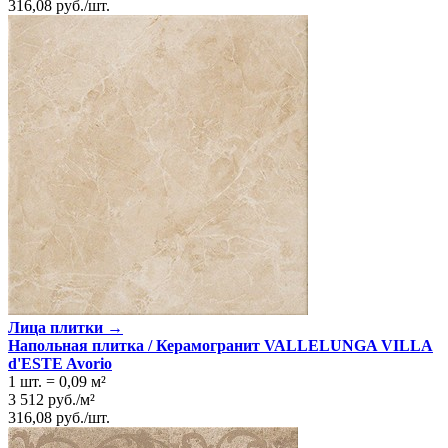
316,08
руб.
/
шт.
Лица плитки →
Напольная плитка / Керамогранит VALLELUNGA VILLA
d'ESTE Avorio
1 шт.
=
0,09
м²
3 512
руб.
/
м²
316,08
руб.
/
шт.