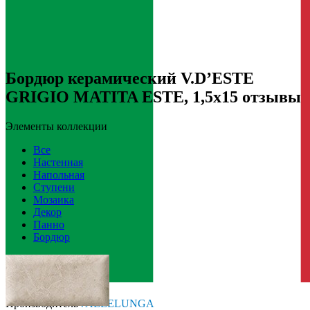
Бордюр керамический V.D’ESTE
GRIGIO MATITA ESTE, 1,5x15 отзывы
Элементы коллекции
Все
Настенная
Напольная
Ступени
Мозаика
Декор
Панно
Бордюр
Италия
Производитель
VALLELUNGA